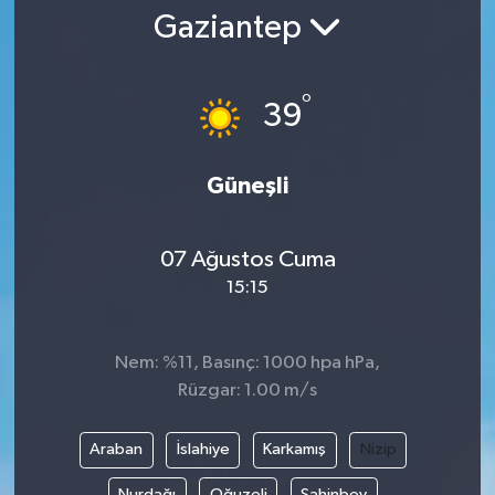
Gaziantep
°
39
Güneşli
07 Ağustos Cuma
15:15
Nem: %11, Basınç: 1000 hpa hPa,
Rüzgar: 1.00 m/s
Araban
İslahiye
Karkamış
Nizip
Nurdağı
Oğuzeli
Şahinbey