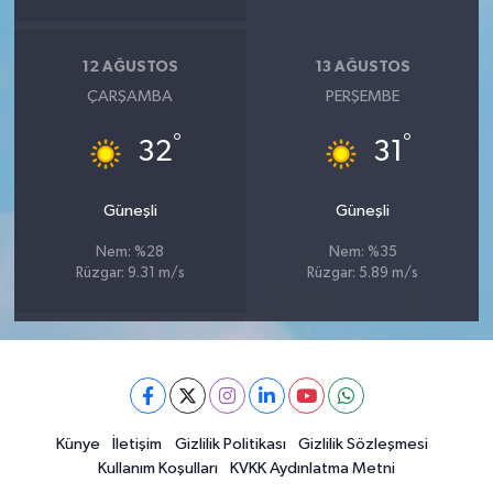
12 AĞUSTOS
13 AĞUSTOS
ÇARŞAMBA
PERŞEMBE
°
°
32
31
Güneşli
Güneşli
Nem: %28
Nem: %35
Rüzgar: 9.31 m/s
Rüzgar: 5.89 m/s
Künye
İletişim
Gizlilik Politikası
Gizlilik Sözleşmesi
Kullanım Koşulları
KVKK Aydınlatma Metni