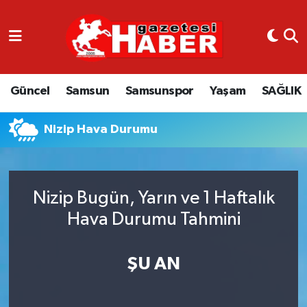
GÜNCEL
SAMSUN
Güncel
Samsun
Samsunspor
Yaşam
SAĞLIK
SAMSUNSPOR
Nizip Hava Durumu
EKONOMİ
YAŞAM
Nizip Bugün, Yarın ve 1 Haftalık
Hava Durumu Tahmini
ŞU AN