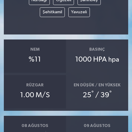
Şehitkamil
Yavuzeli
NEM
BASINÇ
%11
1000 HPA
hpa
RÜZGAR
EN DÜŞÜK / EN YÜKSEK
°
°
1.00 M/S
25
/ 39
08 AĞUSTOS
09 AĞUSTOS