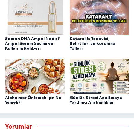
Somon DNA Ampul Nedir?
Katarakt: Tedavisi,
Ampul Serum Seçimi ve
Belirtileri ve Korunma
Kullanım Rehberi
Yolları
Alzheimer Önlemek İçin Ne
Günlük Stresi Azaltmaya
Yemeli?
Yardımcı Alışkanlıklar
Yorumlar