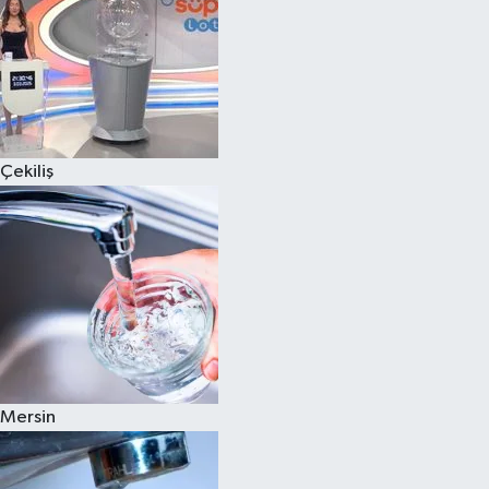
Çekiliş
Mersin