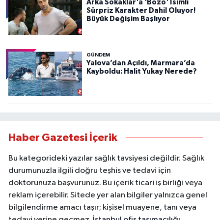
Arka Sokaklar'a 'Bozo' İsimli
Sürpriz Karakter Dahil Oluyor!
Büyük Değişim Başlıyor
GÜNDEM
Yalova’dan Açıldı, Marmara’da
Kayboldu: Halit Yukay Nerede?
Haber Gazetesi İçerik
Bu kategorideki yazılar sağlık tavsiyesi değildir. Sağlık
durumunuzla ilgili doğru teşhis ve tedavi için
doktorunuza başvurunuz. Bu içerik ticari iş birliği veya
reklam içerebilir. Sitede yer alan bilgiler yalnızca genel
bilgilendirme amacı taşır; kişisel muayene, tanı veya
tedavi yerine geçmez.
İstanbul ofis taşımacılığı