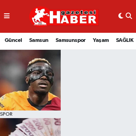
GÜNCEL
SAMSUN
Güncel
Samsun
Samsunspor
Yaşam
SAĞLIK
SAMSUNSPOR
EKONOMİ
YAŞAM
SPOR