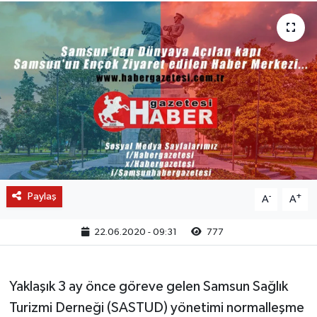
Paylaş
-
+
A
A
22.06.2020 - 09:31
777
Yaklaşık 3 ay önce göreve gelen Samsun Sağlık
Turizmi Derneği (SASTUD) yönetimi normalleşme