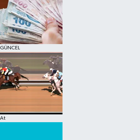
GÜNCEL
At