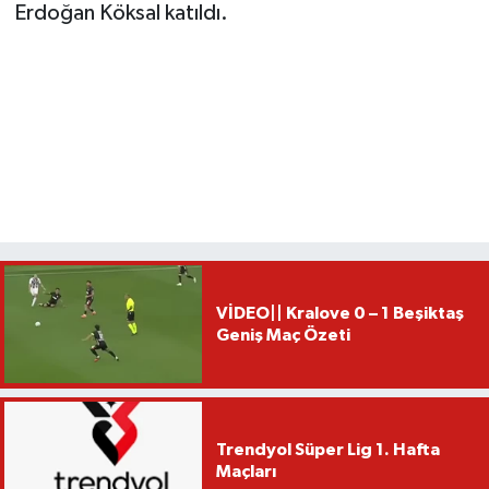
Erdoğan Köksal katıldı.
VİDEO|| Kralove 0 – 1 Beşiktaş
Geniş Maç Özeti
Trendyol Süper Lig 1. Hafta
Maçları