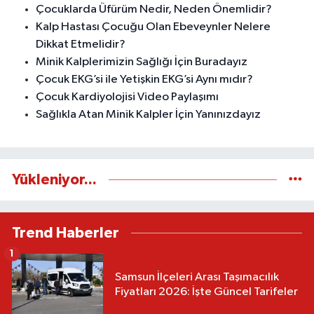
Çocuklarda Üfürüm Nedir, Neden Önemlidir?
Kalp Hastası Çocuğu Olan Ebeveynler Nelere
Dikkat Etmelidir?
Minik Kalplerimizin Sağlığı İçin Buradayız
Çocuk EKG’si ile Yetişkin EKG’si Aynı mıdır?
Çocuk Kardiyolojisi Video Paylaşımı
Sağlıkla Atan Minik Kalpler İçin Yanınızdayız
Yükleniyor...
Trend Haberler
1
Samsun İlçeleri Arası Taşımacılık
Fiyatları 2026: İşte Güncel Tarifeler