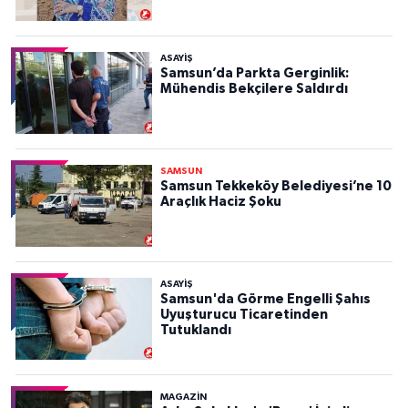
ASAYIŞ
Samsun’da Parkta Gerginlik:
Mühendis Bekçilere Saldırdı
SAMSUN
Samsun Tekkeköy Belediyesi’ne 10
Araçlık Haciz Şoku
ASAYIŞ
Samsun'da Görme Engelli Şahıs
Uyuşturucu Ticaretinden
Tutuklandı
MAGAZİN