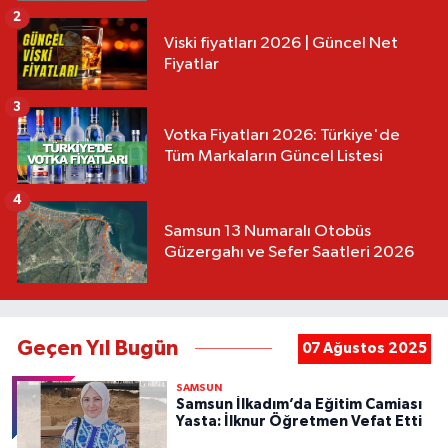
2
Viski fiyatları 2026 | Güncel Net
Fiyatlar
3
Votka Fiyatları 2026: Türkiye'de
Tüm Markaların Güncel Listesi
4
Samsun 13 Numaralı Otobüs
Güzergahı ve Sefer Saatleri 2026
Geçen Yıl Bugün
07 Ağustos 2025
SAMSUN
Samsun İlkadım’da Eğitim Camiası
Yasta: İlknur Öğretmen Vefat Etti