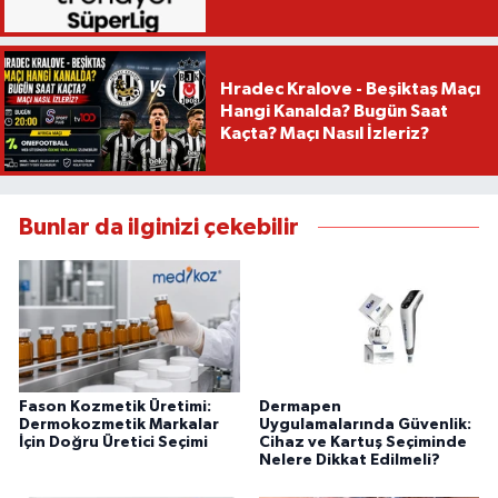
Hradec Kralove - Beşiktaş Maçı
Hangi Kanalda? Bugün Saat
Kaçta? Maçı Nasıl İzleriz?
Bunlar da ilginizi çekebilir
Fason Kozmetik Üretimi:
Dermapen
Dermokozmetik Markalar
Uygulamalarında Güvenlik:
İçin Doğru Üretici Seçimi
Cihaz ve Kartuş Seçiminde
Nelere Dikkat Edilmeli?