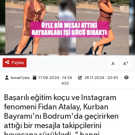
Paylaş
-
+
A
A
Ismail Usta
17.06.2024 - 14:54
26.11.2024 - 20:45
455
Başarılı eğitim koçu ve Instagram
fenomeni Fidan Atalay, Kurban
Bayramı'nı Bodrum'da geçirirken
attığı bir mesajla takipçilerini