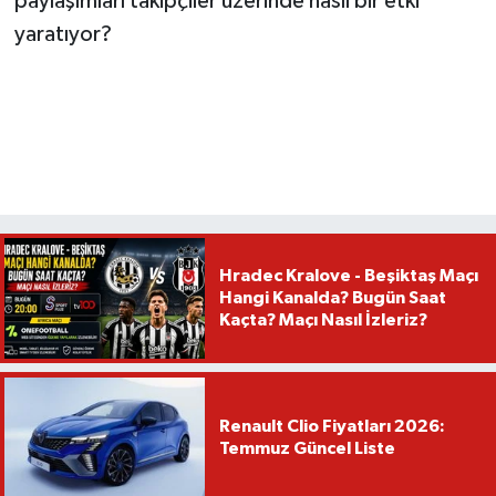
paylaşımları takipçiler üzerinde nasıl bir etki
yaratıyor?
Hradec Kralove - Beşiktaş Maçı
Hangi Kanalda? Bugün Saat
Kaçta? Maçı Nasıl İzleriz?
Renault Clio Fiyatları 2026:
Temmuz Güncel Liste