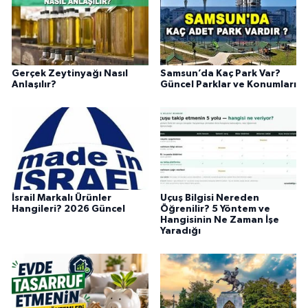
Gerçek Zeytinyağı Nasıl
Samsun’da Kaç Park Var?
Anlaşılır?
Güncel Parklar ve Konumları
İsrail Markalı Ürünler
Uçuş Bilgisi Nereden
Hangileri? 2026 Güncel
Öğrenilir? 5 Yöntem ve
Hangisinin Ne Zaman İşe
Yaradığı