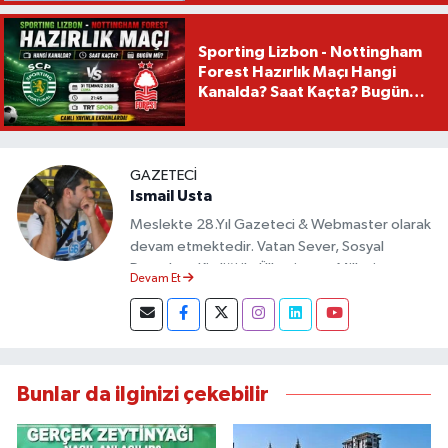
Sporting Lizbon - Nottingham
Forest Hazırlık Maçı Hangi
Kanalda? Saat Kaçta? Bugün
Mü?
GAZETECI
Ismail Usta
Meslekte 28.Yıl Gazeteci & Webmaster olarak
devam etmektedir. Vatan Sever, Sosyal
Demokrat Kimliği ile Ülkesine ve Milletine
Devam Et
Objektif Habercilik ilkesi ile yazılarını kaleme
almıştır.
Bunlar da ilginizi çekebilir