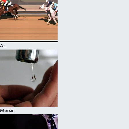
At
Mersin