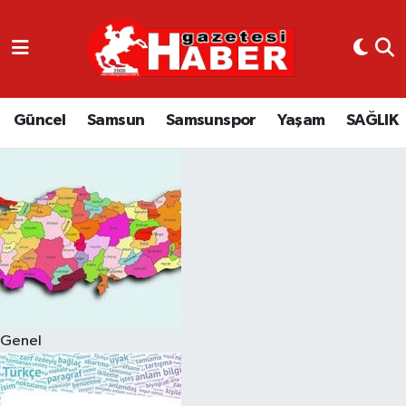
GÜNCEL
SAMSUN
Güncel
Samsun
Samsunspor
Yaşam
SAĞLIK
SAMSUNSPOR
EKONOMİ
YAŞAM
Genel