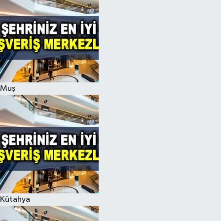
Muş
Kütahya