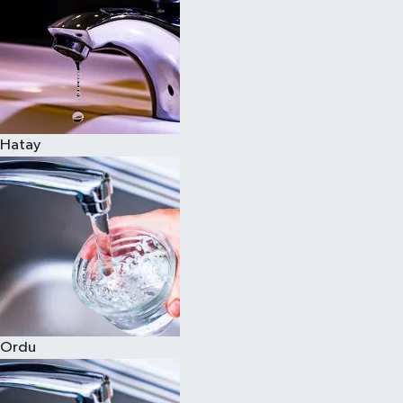
Hatay
Ordu