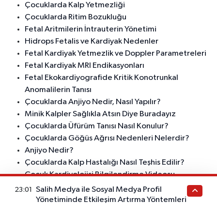
Çocuklarda Kalp Yetmezliği
Çocuklarda Ritim Bozukluğu
Fetal Aritmilerin İntrauterin Yönetimi
Hidrops Fetalis ve Kardiyak Nedenler
Fetal Kardiyak Yetmezlik ve Doppler Parametreleri
Fetal Kardiyak MRI Endikasyonları
Fetal Ekokardiyografide Kritik Konotrunkal
Anomalilerin Tanısı
Çocuklarda Anjiyo Nedir, Nasıl Yapılır?
Minik Kalpler Sağlıkla Atsın Diye Buradayız
Çocuklarda Üfürüm Tanısı Nasıl Konulur?
Çocuklarda Göğüs Ağrısı Nedenleri Nelerdir?
Anjiyo Nedir?
Çocuklarda Kalp Hastalığı Nasıl Teşhis Edilir?
Çocuk Kardiyolojisi Bilgilendirme Videosu
Çocuk Kardiyolojisi Nedir?
Salih Medya ile Sosyal Medya Profil
23:01
Çocuk Kardiyolojisi Tanıtım Videosu
Yönetiminde Etkileşim Artırma Yöntemleri
Minik Kalplerin Yanında Her Zaman