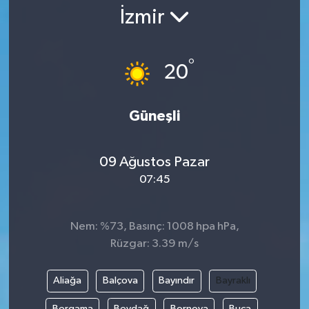
İzmir
°
20
Güneşli
09 Ağustos Pazar
07:45
Nem: %73, Basınç: 1008 hpa hPa,
Rüzgar: 3.39 m/s
Aliağa
Balçova
Bayındır
Bayraklı
Bergama
Beydağ
Bornova
Buca