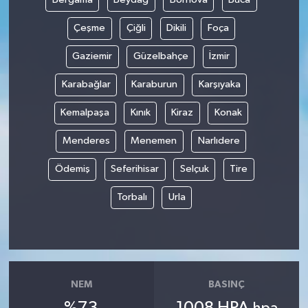
Çeşme
Çiğli
Dikili
Foça
Gaziemir
Güzelbahçe
İzmir
Karabağlar
Karaburun
Karşıyaka
Kemalpaşa
Kınık
Kiraz
Konak
Menderes
Menemen
Narlıdere
Ödemiş
Seferihisar
Selçuk
Tire
Torbalı
Urla
NEM
BASINÇ