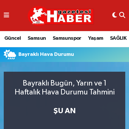
GÜNCEL
SAMSUN
Güncel
Samsun
Samsunspor
Yaşam
SAĞLIK
SAMSUNSPOR
Bayraklı Hava Durumu
EKONOMİ
YAŞAM
Bayraklı Bugün, Yarın ve 1
Haftalık Hava Durumu Tahmini
ŞU AN