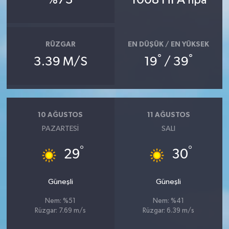
%73
1008 HPA
hpa
RÜZGAR
EN DÜŞÜK / EN YÜKSEK
°
°
3.39 M/S
19
/ 39
10 AĞUSTOS
11 AĞUSTOS
PAZARTESI
SALI
°
°
29
30
Güneşli
Güneşli
Nem: %51
Nem: %41
Rüzgar: 7.69 m/s
Rüzgar: 6.39 m/s