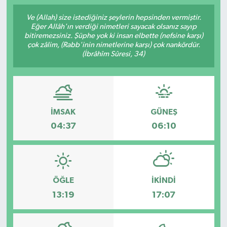
Ve (Allah) size istediğiniz şeylerin hepsinden vermiştir.
Eğer Allâh'ın verdiği nimetleri sayacak olsanız sayıp
bitiremezsiniz. Şüphe yok ki insan elbette (nefsine karşı)
çok zâlim, (Rabb'inin nimetlerine karşı) çok nankördür.
(İbrâhîm Sûresi, 34)
İMSAK
GÜNEŞ
04:37
06:10
ÖĞLE
İKINDI
13:19
17:07