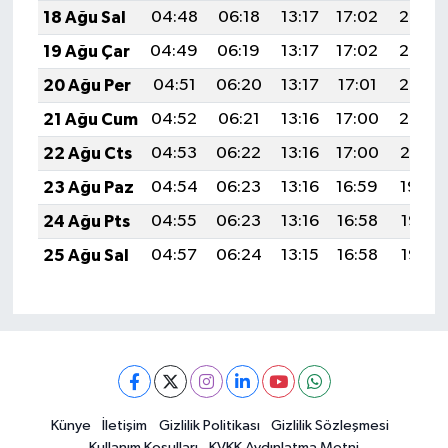
18 Ağu Sal
04:48
06:18
13:17
17:02
20:06
19 Ağu Çar
04:49
06:19
13:17
17:02
20:05
20 Ağu Per
04:51
06:20
13:17
17:01
20:03
21 Ağu Cum
04:52
06:21
13:16
17:00
20:02
22 Ağu Cts
04:53
06:22
13:16
17:00
20:01
23 Ağu Paz
04:54
06:23
13:16
16:59
19:59
24 Ağu Pts
04:55
06:23
13:16
16:58
19:58
25 Ağu Sal
04:57
06:24
13:15
16:58
19:56
Künye
İletişim
Gizlilik Politikası
Gizlilik Sözleşmesi
Kullanım Koşulları
KVKK Aydınlatma Metni