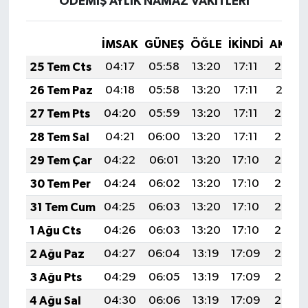
ÖDEMİŞ AYLIK NAMAZ VAKITLERI
İMSAK
GÜNEŞ
ÖĞLE
İKINDI
AKŞA
25 Tem Cts
04:17
05:58
13:20
17:11
20:32
26 Tem Paz
04:18
05:58
13:20
17:11
20:31
27 Tem Pts
04:20
05:59
13:20
17:11
20:30
28 Tem Sal
04:21
06:00
13:20
17:11
20:29
29 Tem Çar
04:22
06:01
13:20
17:10
20:28
30 Tem Per
04:24
06:02
13:20
17:10
20:28
31 Tem Cum
04:25
06:03
13:20
17:10
20:27
1 Ağu Cts
04:26
06:03
13:20
17:10
20:26
2 Ağu Paz
04:27
06:04
13:19
17:09
20:25
3 Ağu Pts
04:29
06:05
13:19
17:09
20:24
4 Ağu Sal
04:30
06:06
13:19
17:09
20:23