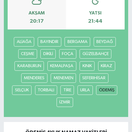
AKŞAM
YATSI
20:17
21:44
ALİAĞA
BAYINDIR
BERGAMA
BEYDAĞ
CEŞME
DİKİLİ
FOÇA
GÜZELBAHÇE
KARABURUN
KEMALPAŞA
KINIK
KİRAZ
MENDERES
MENEMEN
SEFERIHİSAR
SELÇUK
TORBALI
TİRE
URLA
ÖDEMİŞ
İZMİR