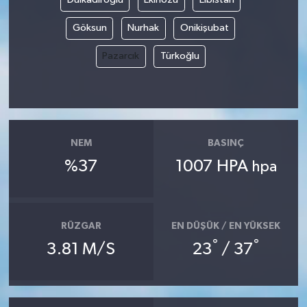
Göksun
Nurhak
Onikişubat
Pazarcık
Türkoğlu
NEM
BASINÇ
%37
1007 HPA
hpa
RÜZGAR
EN DÜŞÜK / EN YÜKSEK
°
°
3.81 M/S
23
/ 37