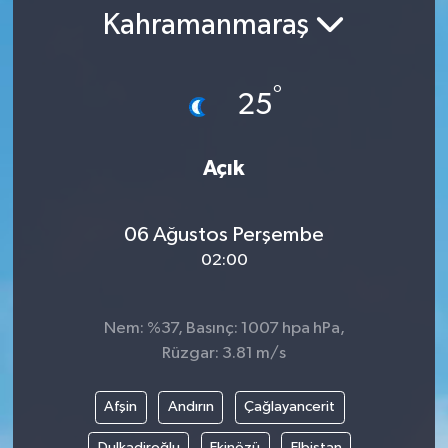
Kahramanmaraş
°
25
Açık
06 Ağustos Perşembe
02:00
Nem: %37, Basınç: 1007 hpa hPa,
Rüzgar: 3.81 m/s
Afşin
Andırın
Çağlayancerit
Dulkadiroğlu
Ekinözü
Elbistan