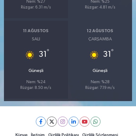
Nem: %27
Nem: %25
Rüzgar: 6.31 m/s
Rüzgar: 4.81 m/s
11 AĞUSTOS
12 AĞUSTOS
SALI
ÇARŞAMBA
°
°
31
31
Güneşli
Güneşli
Nem: %24
Nem: %28
Rüzgar: 8.50 m/s
Rüzgar: 7.19 m/s
Künye
İletişim
Gizlilik Politikası
Gizlilik Sözleşmesi