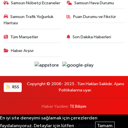
Samsun Nöbetçi Eczaneler
Samsun Hava Durumu
Samsun Trafik Yoğunluk
Puan Durumu ve Fikstür
Haritası
Tüm Manşetler
Son Dakika Haberleri
Haber Arşivi
Copyright © 2006- 2025 . Tüm Hakları Saklıdır. Ajans
RSS
Politikalarına uyar.
Haber Yazılımı:
TE Bilişim
En iyi site deneyimi sağlamak için çerezlerden
faydalanıyoruz. Detaylar için lütfen
OKUYUN
Tamam