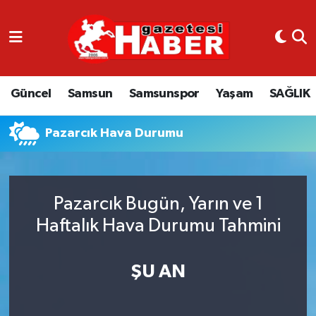
GÜNCEL
SAMSUN
Güncel
Samsun
Samsunspor
Yaşam
SAĞLIK
SAMSUNSPOR
Pazarcık Hava Durumu
EKONOMİ
YAŞAM
Pazarcık Bugün, Yarın ve 1
Haftalık Hava Durumu Tahmini
ŞU AN