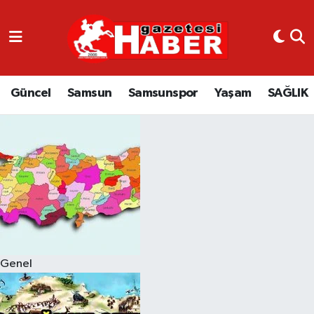
GÜNCEL
SAMSUN
Güncel
Samsun
Samsunspor
Yaşam
SAĞLIK
SAMSUNSPOR
EKONOMİ
YAŞAM
Genel