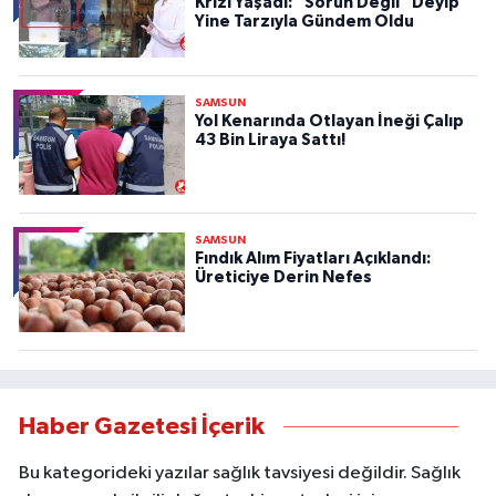
Krizi Yaşadı: “Sorun Değil” Deyip
Yine Tarzıyla Gündem Oldu
SAMSUN
Yol Kenarında Otlayan İneği Çalıp
43 Bin Liraya Sattı!
SAMSUN
Fındık Alım Fiyatları Açıklandı:
Üreticiye Derin Nefes
Haber Gazetesi İçerik
Bu kategorideki yazılar sağlık tavsiyesi değildir. Sağlık