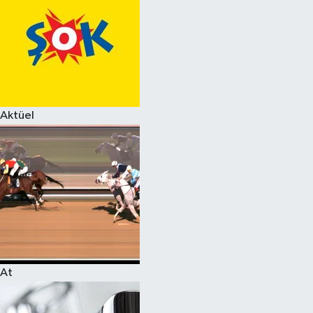
Aktüel
At