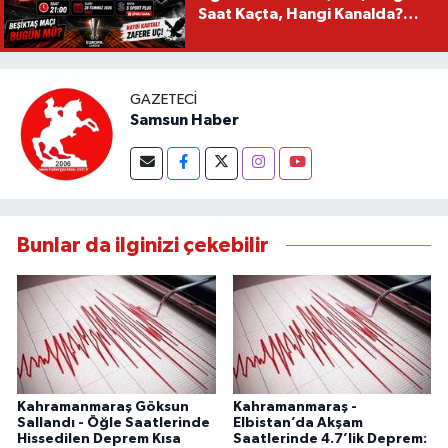
Saat Kaçta, Hangi Kanalda?
Beşiktaş Maçı Bugün Mü?
GAZETECI
Samsun Haber
Bunlar da ilginizi çekebilir
Kahramanmaraş Göksun
Kahramanmaraş -
Sallandı - Öğle Saatlerinde
Elbistan’da Akşam
Hissedilen Deprem Kısa
Saatlerinde 4.7’lik Deprem: