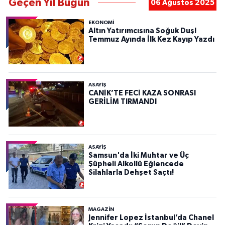
Geçen Yıl Bugün
06 Ağustos 2025
EKONOMİ
Altın Yatırımcısına Soğuk Duş!
Temmuz Ayında İlk Kez Kayıp Yazdı
ASAYIŞ
CANİK’TE FECİ KAZA SONRASI
GERİLİM TIRMANDI
ASAYIŞ
Samsun'da İki Muhtar ve Üç
Şüpheli Alkollü Eğlencede
Silahlarla Dehşet Saçtı!
MAGAZİN
Jennifer Lopez İstanbul’da Chanel