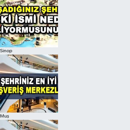
Sinop
Muş