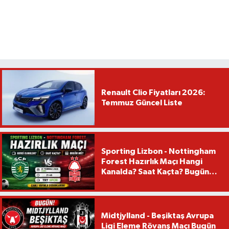
Renault Clio Fiyatları 2026:
Temmuz Güncel Liste
Sporting Lizbon - Nottingham
Forest Hazırlık Maçı Hangi
Kanalda? Saat Kaçta? Bugün
Mü?
Midtjylland - Beşiktaş Avrupa
Ligi Eleme Rövanş Maçı Bugün