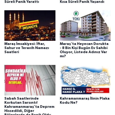
Süreli Panik Yarattı
Kısa Süreli Panik Yaşandı
Maraş İmsakiyesi: İftar,
Maraş'ta Heyecan Dorukta
Sahur ve Teravih Namazı
- 8 Bin Kişi Bugün Ev Sahibi
Saatleri
Oluyor, Listede Adınız Var
mı?
Sabah Saatlerinde
Kahramanmaraş İlinin Plaka
Korkutan Sarsıntı!
Kodu Ne?
Kahramanmaraş’ta Deprem
Hissedildi, Diğer