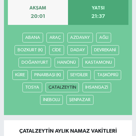
AKŞAM
YATSI
20:01
21:37
ABANA
ARAÇ
AZDAVAY
AĞLI
BOZKURT (K)
CİDE
DADAY
DEVREKANİ
DOĞANYURT
HANÖNÜ
KASTAMONU
KÜRE
PINARBAŞI (K)
SEYDİLER
TAŞKÖPRÜ
TOSYA
ÇATALZEYTİN
İHSANGAZİ
İNEBOLU
ŞENPAZAR
ÇATALZEYTİN AYLIK NAMAZ VAKITLERI