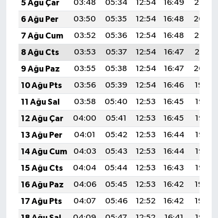
5 Ağu Çar
03:48
05:34
12:54
16:49
20:05
6 Ağu Per
03:50
05:35
12:54
16:48
20:04
7 Ağu Cum
03:52
05:36
12:54
16:48
20:03
8 Ağu Cts
03:53
05:37
12:54
16:47
20:01
9 Ağu Paz
03:55
05:38
12:54
16:47
20:00
10 Ağu Pts
03:56
05:39
12:54
16:46
19:59
11 Ağu Sal
03:58
05:40
12:53
16:45
19:57
12 Ağu Çar
04:00
05:41
12:53
16:45
19:56
13 Ağu Per
04:01
05:42
12:53
16:44
19:55
14 Ağu Cum
04:03
05:43
12:53
16:44
19:53
15 Ağu Cts
04:04
05:44
12:53
16:43
19:52
16 Ağu Paz
04:06
05:45
12:53
16:42
19:50
17 Ağu Pts
04:07
05:46
12:52
16:42
19:49
18 Ağu Sal
04:09
05:47
12:52
16:41
19:47