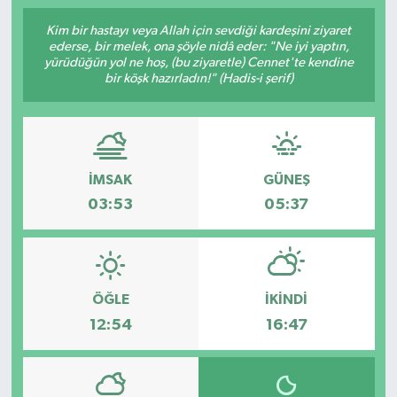
Kim bir hastayı veya Allah için sevdiği kardeşini ziyaret
ederse, bir melek, ona şöyle nidâ eder: "Ne iyi yaptın,
yürüdüğün yol ne hoş, (bu ziyaretle) Cennet'te kendine
bir köşk hazırladın!" (Hadis-i şerif)
İMSAK
GÜNEŞ
03:53
05:37
ÖĞLE
İKINDI
12:54
16:47