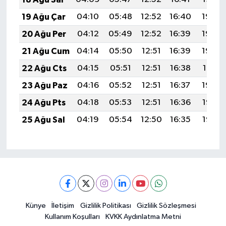
19 Ağu Çar
04:10
05:48
12:52
16:40
19:46
20 Ağu Per
04:12
05:49
12:52
16:39
19:44
21 Ağu Cum
04:14
05:50
12:51
16:39
19:43
22 Ağu Cts
04:15
05:51
12:51
16:38
19:41
23 Ağu Paz
04:16
05:52
12:51
16:37
19:40
24 Ağu Pts
04:18
05:53
12:51
16:36
19:38
25 Ağu Sal
04:19
05:54
12:50
16:35
19:37
Künye
İletişim
Gizlilik Politikası
Gizlilik Sözleşmesi
Kullanım Koşulları
KVKK Aydınlatma Metni