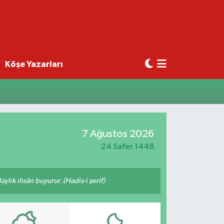
Köşe Yazarları
7 Ağustos 2026
24 Safer 1448
ylık ihsân buyurur. (Hadis-i şerif)