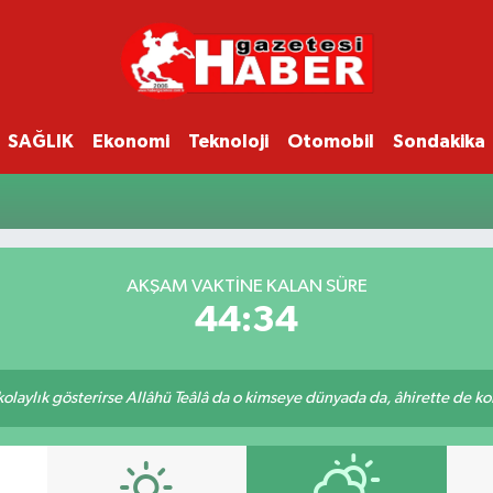
SAĞLIK
Ekonomi
Teknoloji
Otomobil
Sondakika
AKŞAM VAKTINE KALAN SÜRE
44:34
 kolaylık gösterirse Allâhü Teâlâ da o kimseye dünyada da, âhirette de kola