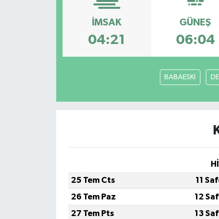
İMSAK
GÜNEŞ
04:21
06:04
BABAESKİ
DE
H
25 Tem Cts
11 Sa
26 Tem Paz
12 Sa
27 Tem Pts
13 Sa