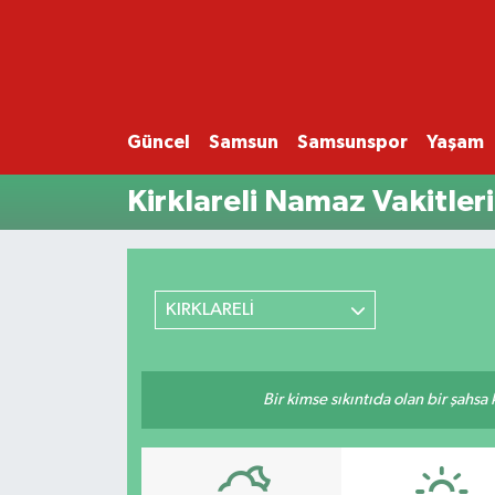
GÜNCEL
SAMSUN
Güncel
Samsun
Samsunspor
Yaşam
Kirklareli Namaz Vakitleri
SAMSUNSPOR
EKONOMİ
YAŞAM
KIRKLARELİ
Bir kimse sıkıntıda olan bir şahsa