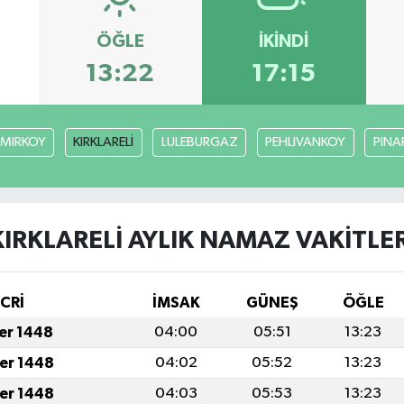
ÖĞLE
İKINDI
13:22
17:15
MIRKOY
KIRKLARELİ
LULEBURGAZ
PEHLIVANKOY
PINA
KIRKLARELİ AYLIK NAMAZ VAKITLER
İCRİ
İMSAK
GÜNEŞ
ÖĞLE
fer 1448
04:00
05:51
13:23
fer 1448
04:02
05:52
13:23
fer 1448
04:03
05:53
13:23