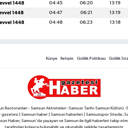
levvel 1448
04:45
06:20
13:19
levvel 1448
04:47
06:21
13:19
levvel 1448
04:48
06:23
13:18
Künye
İletişim
Gizlilik Politikası
Gizlilik S
n Restoranları - Samsun Aktiviteleri -Samsun Tarihi-Samsun Kültürü 
zetesi | Samsun haber | Samsun haberleri | Samsunspor Sitede, Sam
msun Haber, Samsun'da yaşayan ve Samsun ile ilgili haberleri takip etmek
tarafından kolayca bulunabilir ve okunabilir şekilde tasarlanmıştır