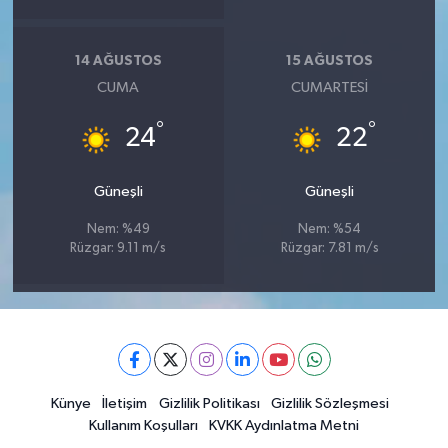
14 AĞUSTOS
15 AĞUSTOS
CUMA
CUMARTESI
°
°
24
22
Güneşli
Güneşli
Nem: %49
Nem: %54
Rüzgar: 9.11 m/s
Rüzgar: 7.81 m/s
Künye
İletişim
Gizlilik Politikası
Gizlilik Sözleşmesi
Kullanım Koşulları
KVKK Aydınlatma Metni