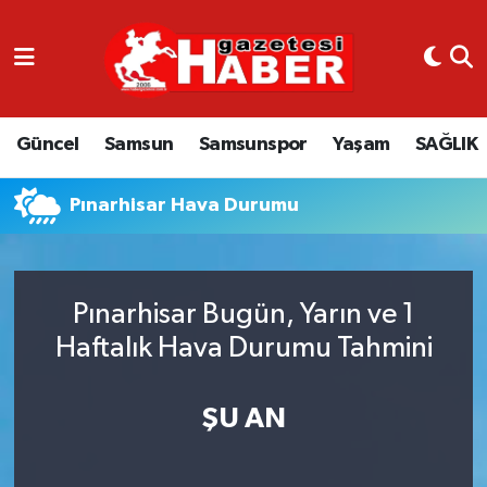
GÜNCEL
SAMSUN
Güncel
Samsun
Samsunspor
Yaşam
SAĞLIK
SAMSUNSPOR
Pınarhisar Hava Durumu
EKONOMİ
YAŞAM
Pınarhisar Bugün, Yarın ve 1
Haftalık Hava Durumu Tahmini
ŞU AN