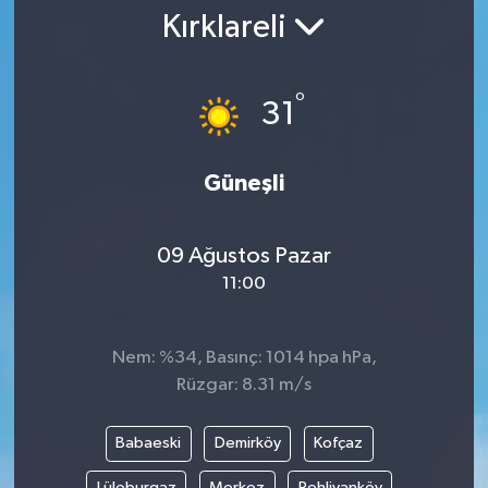
Kırklareli
°
31
Güneşli
09 Ağustos Pazar
11:00
Nem: %34, Basınç: 1014 hpa hPa,
Rüzgar: 8.31 m/s
Babaeski
Demirköy
Kofçaz
Lüleburgaz
Merkez
Pehlivanköy