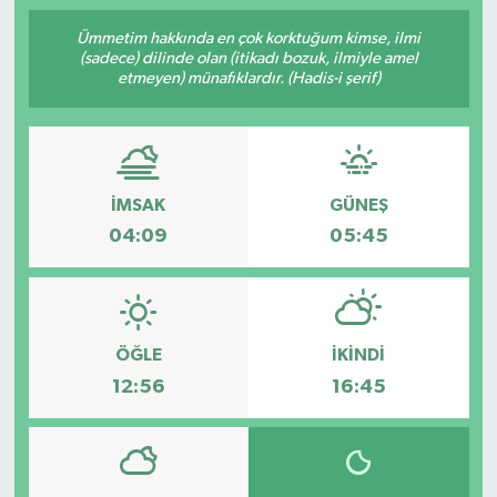
Ümmetim hakkında en çok korktuğum kimse, ilmi
(sadece) dilinde olan (itikadı bozuk, ilmiyle amel
etmeyen) münafıklardır. (Hadis-i şerif)
İMSAK
GÜNEŞ
04:09
05:45
ÖĞLE
İKINDI
12:56
16:45