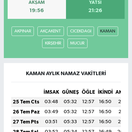
AKŞAM
YATSI
19:56
21:26
AKPINAR
AKÇAKENT
CICEKDAGI
KAMAN
KIRŞEHİR
MUCUR
KAMAN AYLIK NAMAZ VAKITLERI
İMSAK
GÜNEŞ
ÖĞLE
İKINDI
AKŞA
25 Tem Cts
03:48
05:32
12:57
16:50
20:12
26 Tem Paz
03:49
05:32
12:57
16:50
20:11
27 Tem Pts
03:51
05:33
12:57
16:50
20:10
28 Tem Sal
03:52
05:34
12:57
16:49
20:09