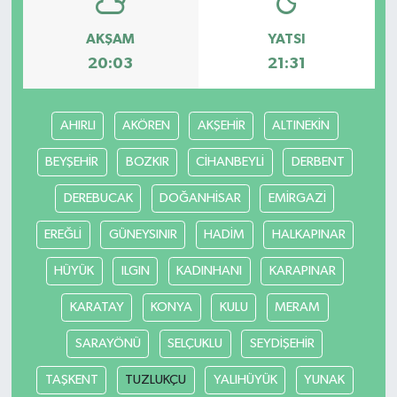
AKŞAM
YATSI
20:03
21:31
AHIRLI
AKÖREN
AKŞEHİR
ALTINEKİN
BEYŞEHİR
BOZKIR
CİHANBEYLİ
DERBENT
DEREBUCAK
DOĞANHİSAR
EMİRGAZİ
EREĞLİ
GÜNEYSINIR
HADİM
HALKAPINAR
HÜYÜK
ILGIN
KADINHANI
KARAPINAR
KARATAY
KONYA
KULU
MERAM
SARAYÖNÜ
SELÇUKLU
SEYDİŞEHİR
TAŞKENT
TUZLUKÇU
YALIHÜYÜK
YUNAK