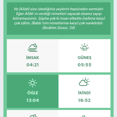
Ve (Allah) size istediğiniz şeylerin hepsinden vermiştir.
Eğer Allâh'ın verdiği nimetleri sayacak olsanız sayıp
bitiremezsiniz. Şüphe yok ki insan elbette (nefsine karşı)
çok zâlim, (Rabb'inin nimetlerine karşı) çok nankördür.
(İbrâhîm Sûresi, 34)
İMSAK
GÜNEŞ
04:21
05:55
ÖĞLE
İKINDI
13:04
16:52