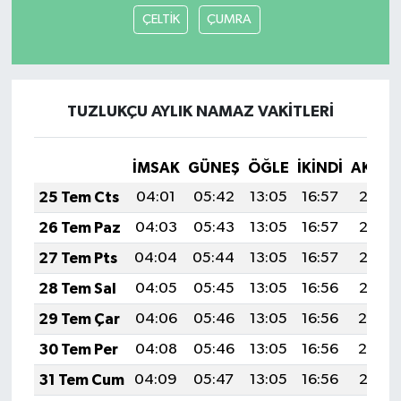
ÇELTİK
ÇUMRA
TUZLUKÇU AYLIK NAMAZ VAKITLERI
İMSAK
GÜNEŞ
ÖĞLE
İKINDI
AKŞA
25 Tem Cts
04:01
05:42
13:05
16:57
20:18
26 Tem Paz
04:03
05:43
13:05
16:57
20:17
27 Tem Pts
04:04
05:44
13:05
16:57
20:16
28 Tem Sal
04:05
05:45
13:05
16:56
20:15
29 Tem Çar
04:06
05:46
13:05
16:56
20:14
30 Tem Per
04:08
05:46
13:05
16:56
20:14
31 Tem Cum
04:09
05:47
13:05
16:56
20:13