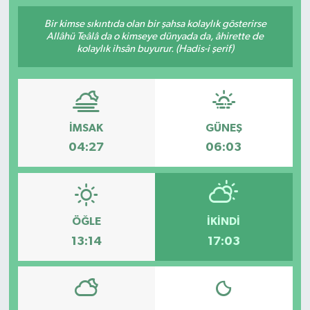
Bir kimse sıkıntıda olan bir şahsa kolaylık gösterirse
Allâhü Teâlâ da o kimseye dünyada da, âhirette de
kolaylık ihsân buyurur. (Hadis-i şerif)
İMSAK
GÜNEŞ
04:27
06:03
ÖĞLE
İKINDI
13:14
17:03