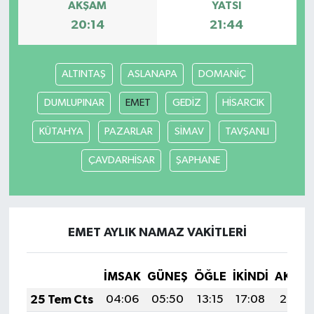
AKŞAM
YATSI
20:14
21:44
ALTINTAŞ
ASLANAPA
DOMANİÇ
DUMLUPINAR
EMET
GEDİZ
HİSARCIK
KÜTAHYA
PAZARLAR
SİMAV
TAVŞANLI
ÇAVDARHİSAR
ŞAPHANE
EMET AYLIK NAMAZ VAKITLERI
İMSAK
GÜNEŞ
ÖĞLE
İKINDI
AKŞA
25 Tem Cts
04:06
05:50
13:15
17:08
20:30