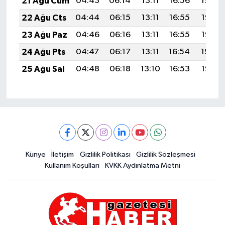
21 Ağu Cum
04:43
06:14
13:11
16:56
19:59
22 Ağu Cts
04:44
06:15
13:11
16:55
19:57
23 Ağu Paz
04:46
06:16
13:11
16:55
19:56
24 Ağu Pts
04:47
06:17
13:11
16:54
19:54
25 Ağu Sal
04:48
06:18
13:10
16:53
19:53
Künye
İletişim
Gizlilik Politikası
Gizlilik Sözleşmesi
Kullanım Koşulları
KVKK Aydınlatma Metni