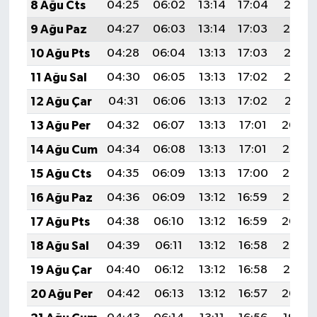
8 Ağu Cts
04:25
06:02
13:14
17:04
20:15
9 Ağu Paz
04:27
06:03
13:14
17:03
20:14
10 Ağu Pts
04:28
06:04
13:13
17:03
20:13
11 Ağu Sal
04:30
06:05
13:13
17:02
20:12
12 Ağu Çar
04:31
06:06
13:13
17:02
20:11
13 Ağu Per
04:32
06:07
13:13
17:01
20:09
14 Ağu Cum
04:34
06:08
13:13
17:01
20:08
15 Ağu Cts
04:35
06:09
13:13
17:00
20:07
16 Ağu Paz
04:36
06:09
13:12
16:59
20:05
17 Ağu Pts
04:38
06:10
13:12
16:59
20:04
18 Ağu Sal
04:39
06:11
13:12
16:58
20:03
19 Ağu Çar
04:40
06:12
13:12
16:58
20:01
20 Ağu Per
04:42
06:13
13:12
16:57
20:00