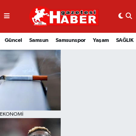
GÜNCEL
SAMSUN
Güncel
Samsun
Samsunspor
Yaşam
SAĞLIK
SAMSUNSPOR
EKONOMİ
YAŞAM
EKONOMİ