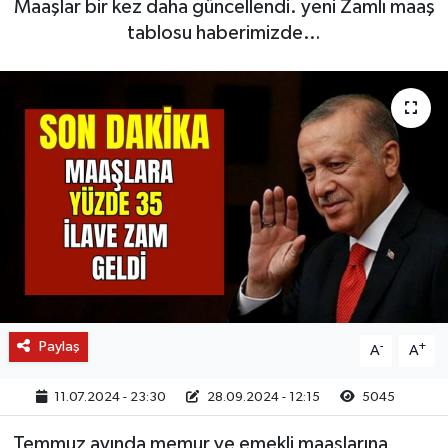
Maaşlar bir kez daha güncellendi. yeni Zamlı maaş
tablosu haberimizde…
Paylaş
-
+
A
A
11.07.2024 - 23:30
28.09.2024 - 12:15
5045
Temmuz ayında memur ve emekli maaşlarına