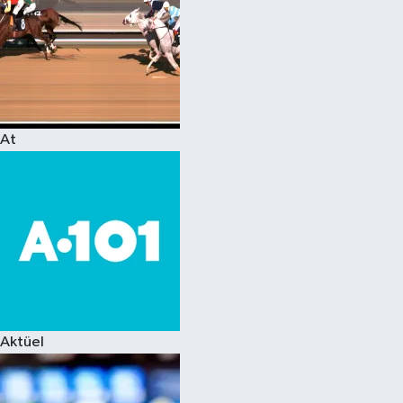
At
Aktüel