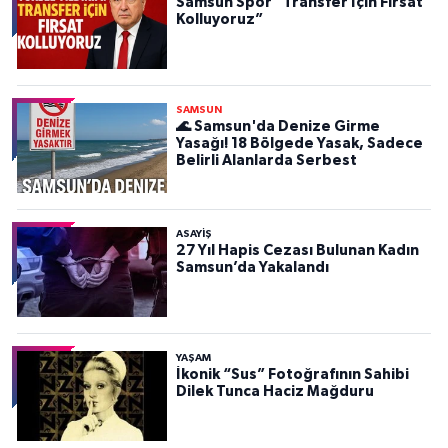
Samsun Spor “Transfer İçin Fırsat
Kolluyoruz”
SAMSUN
🌊 Samsun'da Denize Girme
Yasağı! 18 Bölgede Yasak, Sadece
Belirli Alanlarda Serbest
ASAYIŞ
27 Yıl Hapis Cezası Bulunan Kadın
Samsun’da Yakalandı
YAŞAM
İkonik “Sus” Fotoğrafının Sahibi
Dilek Tunca Haciz Mağduru