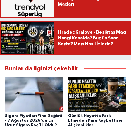
Maçları
Hradec Kralove - Beşiktaş Maçı
Hangi Kanalda? Bugün Saat
Kaçta? Maçı Nasıl İzleriz?
Bunlar da ilginizi çekebilir
Sigara Fiyatları Yine Değişti
Günlük Hayatta Fark
- 7 Ağustos 2026'da En
Etmeden Para Kaybettiren
Ucuz Sigara Kaç TL Oldu?
Alışkanlıklar