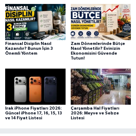
Finansal Disiplin Nasıl
Zam Dönemlerinde Bütçe
Kazanılır? Bunun İçin 3
Nasıl Yönetilir? Evinizin
Önemli Yöntem
Ekonomisini Güvende
Tutun!
Irak iPhone Fiyatları 2026:
Çarşamba Hal Fiyatları
Güncel iPhone 17, 16, 15, 13
2026: Meyve ve Sebze
ve 14 Fiyat Listesi
Listesi