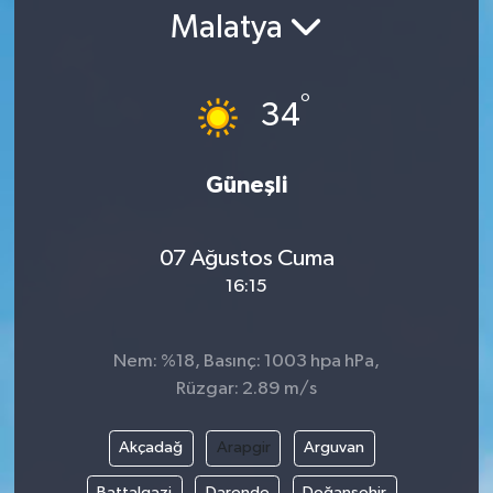
Malatya
°
34
Güneşli
07 Ağustos Cuma
16:15
Nem: %18, Basınç: 1003 hpa hPa,
Rüzgar: 2.89 m/s
Akçadağ
Arapgir
Arguvan
Battalgazi
Darende
Doğanşehir