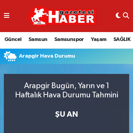
GÜNCEL
SAMSUN
Güncel
Samsun
Samsunspor
Yaşam
SAĞLIK
SAMSUNSPOR
Arapgir Hava Durumu
EKONOMİ
YAŞAM
Arapgir Bugün, Yarın ve 1
Haftalık Hava Durumu Tahmini
ŞU AN