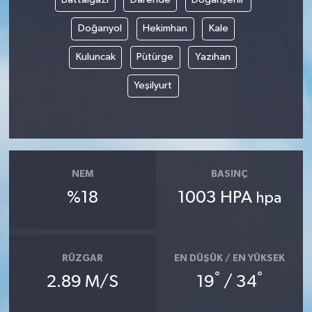
Doğanyol
Hekimhan
Kale
Kuluncak
Pütürge
Yazıhan
Yeşilyurt
NEM
BASINÇ
%18
1003 HPA
hpa
RÜZGAR
EN DÜŞÜK / EN YÜKSEK
°
°
2.89 M/S
19
/ 34