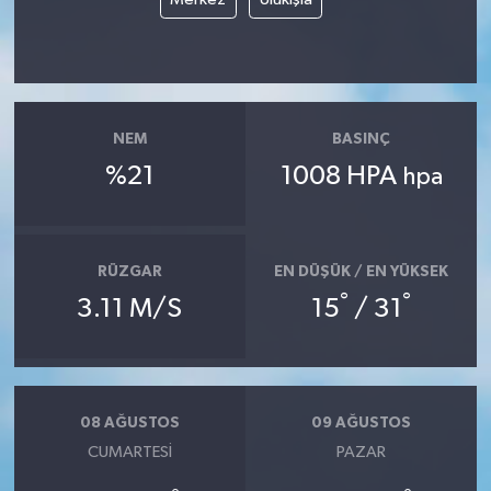
NEM
BASINÇ
%21
1008 HPA
hpa
RÜZGAR
EN DÜŞÜK / EN YÜKSEK
°
°
3.11 M/S
15
/ 31
08 AĞUSTOS
09 AĞUSTOS
CUMARTESI
PAZAR