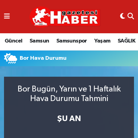
GÜNCEL
SAMSUN
Güncel
Samsun
Samsunspor
Yaşam
SAĞLIK
SAMSUNSPOR
Bor Hava Durumu
EKONOMİ
YAŞAM
Bor Bugün, Yarın ve 1 Haftalık
Hava Durumu Tahmini
ŞU AN