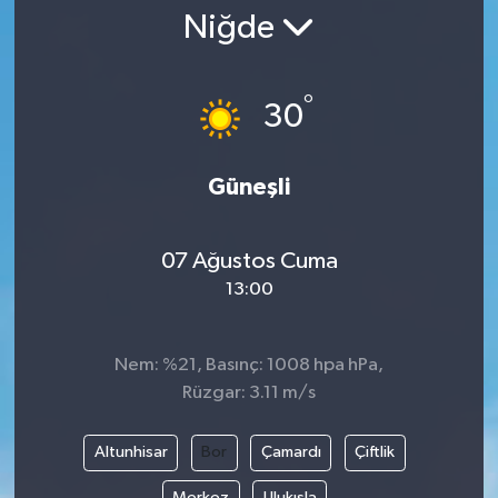
Niğde
°
30
Güneşli
07 Ağustos Cuma
13:00
Nem: %21, Basınç: 1008 hpa hPa,
Rüzgar: 3.11 m/s
Altunhisar
Bor
Çamardı
Çiftlik
Merkez
Ulukışla