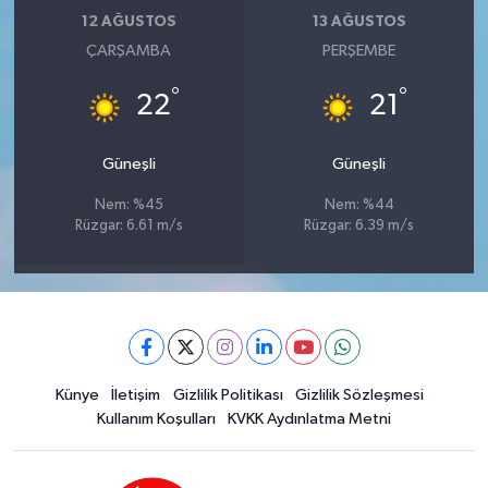
12 AĞUSTOS
13 AĞUSTOS
ÇARŞAMBA
PERŞEMBE
°
°
22
21
Güneşli
Güneşli
Nem: %45
Nem: %44
Rüzgar: 6.61 m/s
Rüzgar: 6.39 m/s
Künye
İletişim
Gizlilik Politikası
Gizlilik Sözleşmesi
Kullanım Koşulları
KVKK Aydınlatma Metni