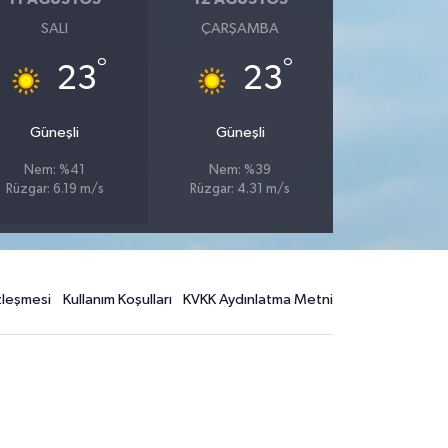
SALI
ÇARŞAMBA
°
°
23
23
Güneşli
Güneşli
Nem: %41
Nem: %39
Rüzgar: 6.19 m/s
Rüzgar: 4.31 m/s
özleşmesi
Kullanım Koşulları
KVKK Aydınlatma Metni