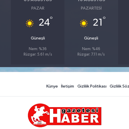
PAZAR
PAZARTESI
°
°
24
21
Güneşli
Güneşli
Nem: %36
Nem: %46
Rüzgar: 5.61 m/s
Rüzgar: 7.11 m/s
Künye
İletişim
Gizlilik Politikası
Gizlilik S