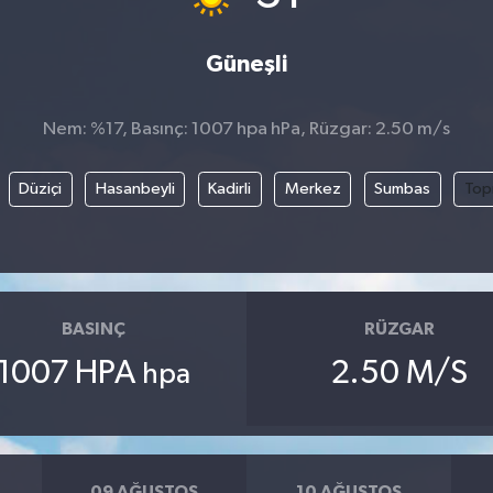
Güneşli
Nem: %17, Basınç: 1007 hpa hPa, Rüzgar: 2.50 m/s
Düziçi
Hasanbeyli
Kadirli
Merkez
Sumbas
Top
BASINÇ
RÜZGAR
1007 HPA
2.50 M/S
hpa
09 AĞUSTOS
10 AĞUSTOS