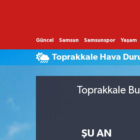
GÜNCEL
SAMSUN
Güncel
Samsun
Samsunspor
Yaşam
SAMSUNSPOR
Toprakkale Hava Du
EKONOMİ
YAŞAM
Toprakkale Bu
ŞU AN