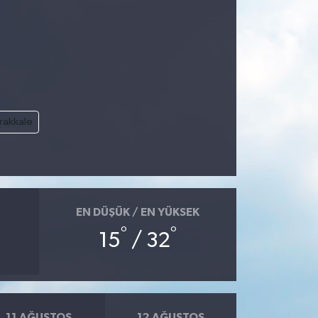
rakkale
EN DÜŞÜK / EN YÜKSEK
°
°
15
/ 32
11 AĞUSTOS
12 AĞUSTOS