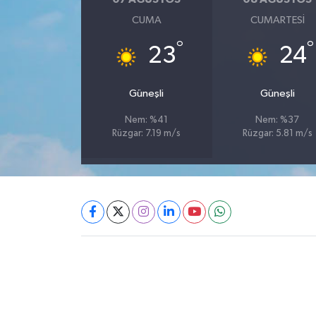
CUMA
CUMARTESI
°
°
23
24
Güneşli
Güneşli
Nem: %41
Nem: %37
Rüzgar: 7.19 m/s
Rüzgar: 5.81 m/s