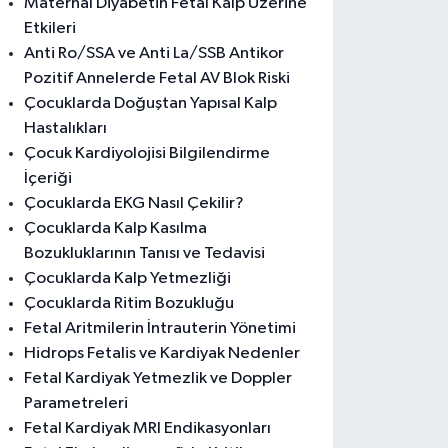
Maternal Diyabetin Fetal Kalp Üzerine
Etkileri
Anti Ro/SSA ve Anti La/SSB Antikor
Pozitif Annelerde Fetal AV Blok Riski
Çocuklarda Doğuştan Yapısal Kalp
Hastalıkları
Çocuk Kardiyolojisi Bilgilendirme
İçeriği
Çocuklarda EKG Nasıl Çekilir?
Çocuklarda Kalp Kasılma
Bozukluklarının Tanısı ve Tedavisi
Çocuklarda Kalp Yetmezliği
Çocuklarda Ritim Bozukluğu
Fetal Aritmilerin İntrauterin Yönetimi
Hidrops Fetalis ve Kardiyak Nedenler
Fetal Kardiyak Yetmezlik ve Doppler
Parametreleri
Fetal Kardiyak MRI Endikasyonları