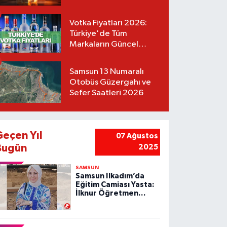
Votka Fiyatları 2026:
Türkiye'de Tüm
Markaların Güncel
Listesi
Samsun 13 Numaralı
Otobüs Güzergahı ve
Sefer Saatleri 2026
Geçen Yıl
07 Ağustos
Bugün
2025
SAMSUN
Samsun İlkadım’da
Eğitim Camiası Yasta:
İlknur Öğretmen
Vefat Etti