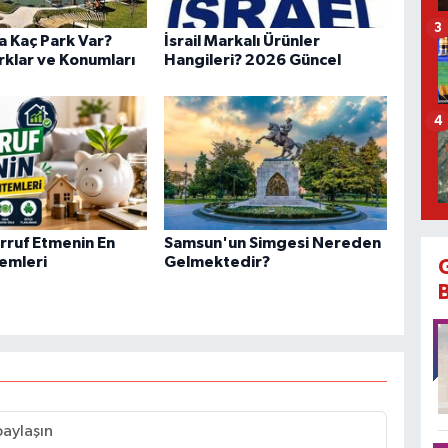
3
 Kaç Park Var?
İsrail Markalı Ürünler
rklar ve Konumları
Hangileri? 2026 Güncel
4
rruf Etmenin En
Samsun'un Simgesi Nereden
temleri
Gelmektedir?