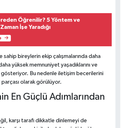
Nereden Öğrenilir? 5 Yöntem ve
 Zaman İşe Yaradığı
e
ne sahip bireylerin ekip çalışmalarında daha
nde daha yüksek memnuniyet yaşadıklarını ve
 gösteriyor. Bu nedenle iletişim becerilerini
r parçası olarak görülüyor.
imin En Güçlü Adımlarından
ğil, karşı tarafı dikkatle dinlemeyi de