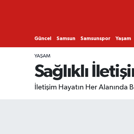
GÜNCEL
SAMSUN
Güncel
Samsun
Samsunspor
Yaşam
SAMSUNSPOR
YAŞAM
Sağlıklı İletiş
EKONOMİ
YAŞAM
İletişim Hayatın Her Alanında Bel