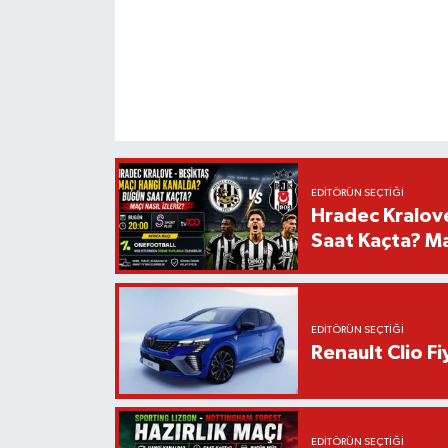
EDITÖRÜN SEÇTIĞI
Hradec Kralov
Saat Kaçta? Maç
EDITÖRÜN SEÇTIĞI
Renault Clio F
EDITÖRÜN SEÇTIĞI