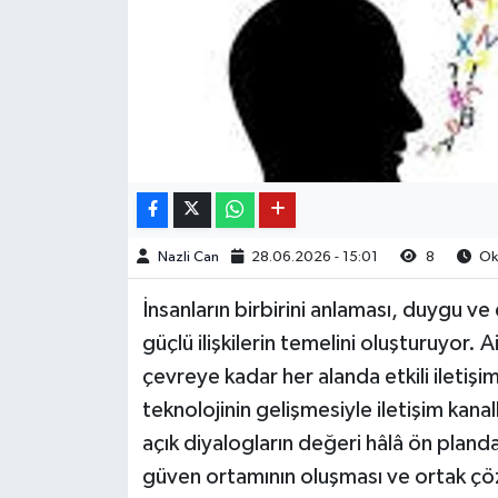
Nazli Can
28.06.2026 - 15:01
8
Oku
İnsanların birbirini anlaması, duygu v
güçlü ilişkilerin temelini oluşturuyor.
çevreye kadar her alanda etkili ileti
teknolojinin gelişmesiyle iletişim kana
açık diyalogların değeri hâlâ ön planda 
güven ortamının oluşması ve ortak çözü