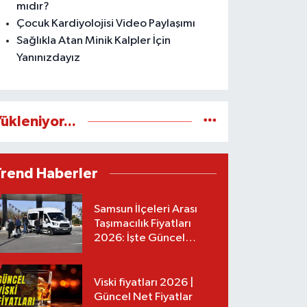
mıdır?
Çocuk Kardiyolojisi Video Paylaşımı
Sağlıkla Atan Minik Kalpler İçin
Yanınızdayız
ükleniyor...
Trend Haberler
Samsun İlçeleri Arası
Taşımacılık Fiyatları
2026: İşte Güncel
Tarifeler
Viski fiyatları 2026 |
Güncel Net Fiyatlar