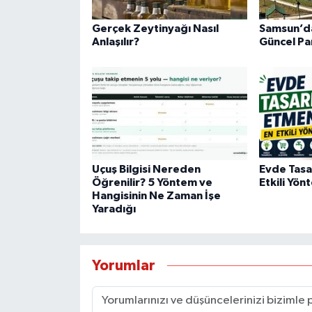
Gerçek Zeytinyağı Nasıl
Samsun’da
Anlaşılır?
Güncel Pa
Uçuş Bilgisi Nereden
Evde Tasa
Öğrenilir? 5 Yöntem ve
Etkili Yön
Hangisinin Ne Zaman İşe
Yaradığı
Yorumlar