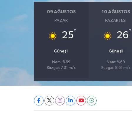
09 AĞUSTOS
10 AĞUSTOS
PAZAR
PAZARTESI
°
°
25
26
Güneşli
Güneşli
Nem: %69
Nem: %69
Rüzgar: 7.31 m/s
Rüzgar: 8.61 m/s