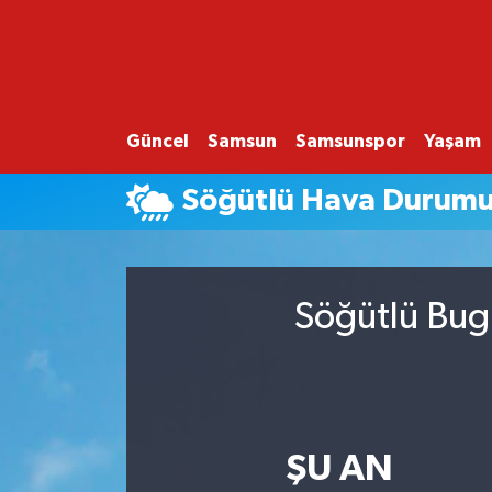
GÜNCEL
SAMSUN
Güncel
Samsun
Samsunspor
Yaşam
SAMSUNSPOR
Söğütlü Hava Durum
EKONOMİ
YAŞAM
Söğütlü Bugü
ŞU AN