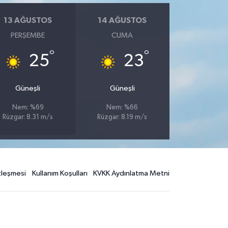
13 AĞUSTOS
14 AĞUSTOS
PERŞEMBE
CUMA
°
°
25
23
Güneşli
Güneşli
Nem: %69
Nem: %66
Rüzgar: 8.31 m/s
Rüzgar: 8.19 m/s
özleşmesi
Kullanım Koşulları
KVKK Aydınlatma Metni