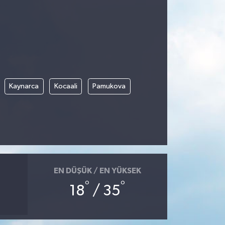
Kaynarca
Kocaali
Pamukova
EN DÜŞÜK / EN YÜKSEK
°
°
18
/ 35