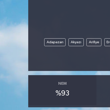
Adapazarı
Akyazı
Arifiye
Er
NEM
%93