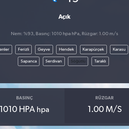
Açık
Nem: %93, Basınç: 1010 hpa hPa, Rüzgar: 1.00 m/s
enler
Ferizli
Geyve
Hendek
Karapürçek
Karasu
Sapanca
Serdivan
Söğütlü
Taraklı
BASINÇ
RÜZGAR
1010 HPA
1.00 M/S
hpa