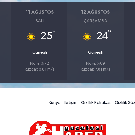
11 AĞUSTOS
12 AĞUSTOS
SALI
ÇARŞAMBA
°
°
25
24
Güneşli
Güneşli
Nem: %72
Nem: %69
Rüzgar: 6.81 m/s
Rüzgar: 7.81 m/s
Künye
İletişim
Gizlilik Politikası
Gizlilik S