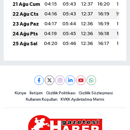
21 Ağu Cum
04:15
05:43
12:37
16:20
19:21
22 Ağu Cts
04:16
05:43
12:37
16:19
19:20
23 Ağu Paz
04:17
05:44
12:36
16:19
19:18
24 Ağu Pts
04:19
05:45
12:36
16:18
19:17
25 Ağu Sal
04:20
05:46
12:36
16:17
19:16
Künye
İletişim
Gizlilik Politikası
Gizlilik Sözleşmesi
Kullanım Koşulları
KVKK Aydınlatma Metni