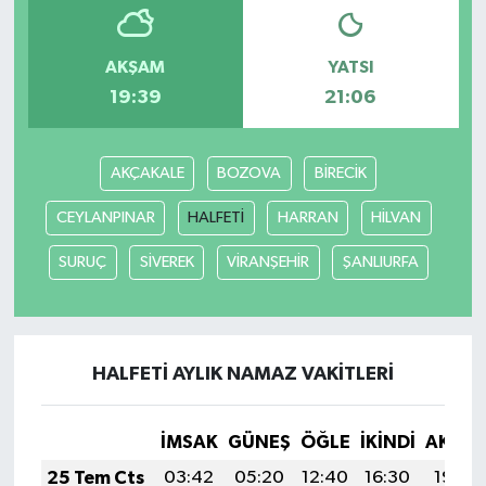
AKŞAM
YATSI
19:39
21:06
AKÇAKALE
BOZOVA
BİRECİK
CEYLANPINAR
HALFETİ
HARRAN
HİLVAN
SURUÇ
SİVEREK
VİRANŞEHİR
ŞANLIURFA
HALFETİ AYLIK NAMAZ VAKITLERI
İMSAK
GÜNEŞ
ÖĞLE
İKINDI
AKŞA
25 Tem Cts
03:42
05:20
12:40
16:30
19:50