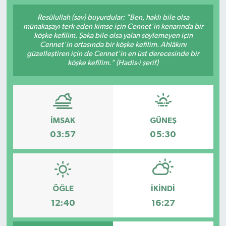
Resûlullah (sav) buyurdular: "Ben, haklı bile olsa
münakaşayı terk eden kimse için Cennet'in kenarında bir
köşke kefilim. Şaka bile olsa yalan söylemeyen için
Cennet'in ortasında bir köşke kefilim. Ahlâkını
güzelleştiren için de Cennet'in en üst derecesinde bir
köşke kefilim." (Hadis-i şerif)
İMSAK
GÜNEŞ
03:57
05:30
ÖĞLE
İKINDI
12:40
16:27