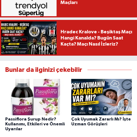
Maçları
Hradec Kralove - Beşiktaş Maçı
Hangi Kanalda? Bugün Saat
Kaçta? Maçı Nasıl İzleriz?
Bunlar da ilginizi çekebilir
Passiflora Şurup Nedir?
Çok Uyumak Zararlı Mı? İşte
Kullanımı, Etkileri ve Önemli
Uzman Görüşleri
Uyarılar