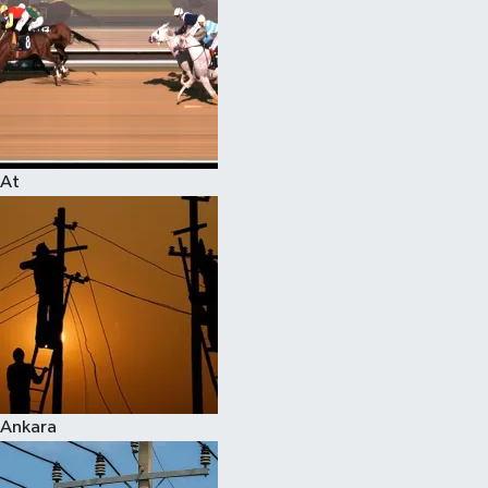
At
Ankara