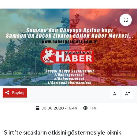
Paylaş
-
+
A
A
30.06.2020 - 16:44
114
Siirt'te sıcakların etkisini göstermesiyle piknik