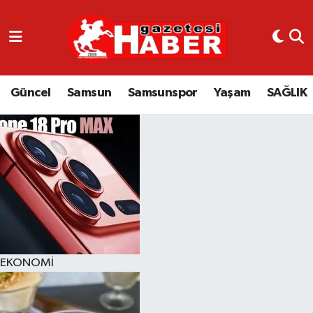
GÜNCEL
SAMSUN
Güncel
Samsun
Samsunspor
Yaşam
SAĞLIK
SAMSUNSPOR
EKONOMİ
YAŞAM
EKONOMİ