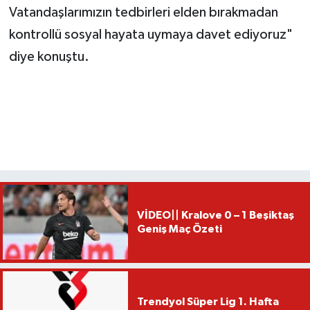
Vatandaşlarımızın tedbirleri elden bırakmadan
kontrollü sosyal hayata uymaya davet ediyoruz"
diye konuştu.
VİDEO|| Kralove 0 – 1 Beşiktaş
Geniş Maç Özeti
Trendyol Süper Lig 1. Hafta