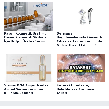
Fason Kozmetik Üretimi:
Dermapen
Dermokozmetik Markalar
Uygulamalarında Güvenlik:
İçin Doğru Üretici Seçimi
Cihaz ve Kartuş Seçiminde
Nelere Dikkat Edilmeli?
Somon DNA Ampul Nedir?
Katarakt: Tedavisi,
Ampul Serum Seçimi ve
Belirtileri ve Korunma
Kullanım Rehberi
Yolları