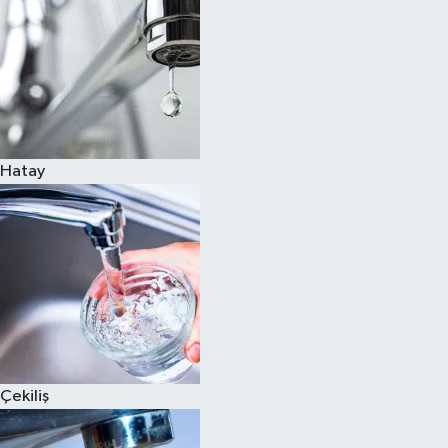
Hatay
Çekiliş