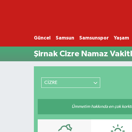
GÜNCEL
SAMSUN
Güncel
Samsun
Samsunspor
Yaşam
Şirnak Cizre Namaz Vakitl
SAMSUNSPOR
EKONOMİ
YAŞAM
CİZRE
Ümmetim hakkında en çok korktuğu