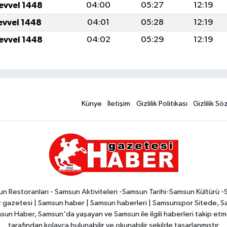
levvel 1448
04:00
05:27
12:19
levvel 1448
04:01
05:28
12:19
levvel 1448
04:02
05:29
12:19
Künye
İletişim
Gizlilik Politikası
Gizlilik S
n Restoranları - Samsun Aktiviteleri -Samsun Tarihi-Samsun Kültürü 
zetesi | Samsun haber | Samsun haberleri | Samsunspor Sitede, Sam
msun Haber, Samsun'da yaşayan ve Samsun ile ilgili haberleri takip etmek
tarafından kolayca bulunabilir ve okunabilir şekilde tasarlanmıştır