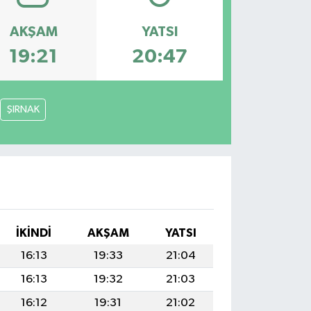
AKŞAM
YATSI
19:21
20:47
ŞIRNAK
İKINDI
AKŞAM
YATSI
16:13
19:33
21:04
16:13
19:32
21:03
16:12
19:31
21:02