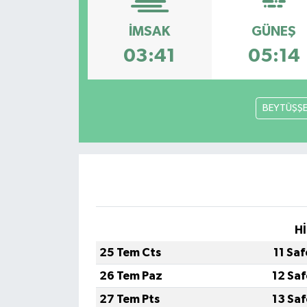
İMSAK
GÜNEŞ
03:41
05:14
BEYTÜŞŞ
Hİ
25 Tem Cts
11 Sa
26 Tem Paz
12 Sa
27 Tem Pts
13 Sa