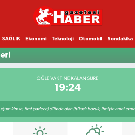
SAĞLIK
Ekonomi
Teknoloji
Otomobil
Sondakika
eri
ÖĞLE VAKTINE KALAN SÜRE
19:24
m kimse, ilmi (sadece) dilinde olan (itikadı bozuk, ilmiyle amel etmeye