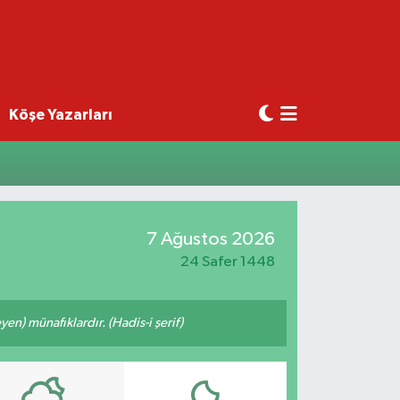
Köşe Yazarları
7 Ağustos 2026
24 Safer 1448
n) münafıklardır. (Hadis-i şerif)