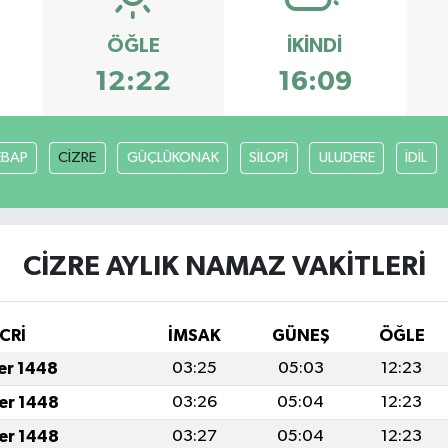
ÖĞLE
İKINDI
12:22
16:09
EBAP
CİZRE
GÜÇLÜKONAK
SİLOPİ
ULUDERE
İDİL
CİZRE AYLIK NAMAZ VAKITLERI
CRİ
İMSAK
GÜNEŞ
ÖĞLE
fer 1448
03:25
05:03
12:23
fer 1448
03:26
05:04
12:23
fer 1448
03:27
05:04
12:23