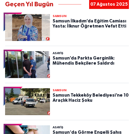
Geçen Yıl Bugün
07 Ağustos 2025
SAMSUN
Samsun İlkadım’da Eğitim Camiası
Yasta: İlknur Öğretmen Vefat Etti
ASAYIŞ
Samsun’da Parkta Gerginlik:
Mühendis Bekçilere Saldırdı
SAMSUN
Samsun Tekkeköy Belediyesi’ne 10
Araçlık Haciz Şoku
ASAYIŞ
Samsun'da Görme Engelli Şahıs