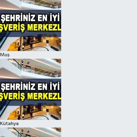
Muş
Kütahya