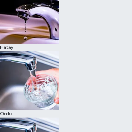
Hatay
Ordu