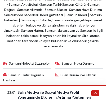
- Samsun Aktiviteleri -Samsun Tarihi-Samsun Kültürü -Samsun
Doğası -Samsun Alışveriş -Samsun Ulaşım -Samsun Hava Durumu
Samsunspor haberleri Haber gazetesi | Samsun haber | Samsun
haberleri | Samsunspor Sitede, Samsun ilinde gerçekleşen yerel
haberler, Türkiye ve dünya gündemi ile ilgili haberler yer
almaktadır. Samsun Haber, Samsun'da yaşayan ve Samsun ile ilgili
haberleri takip etmek isteyenler için bir kaynaktır. Site, arama
motorları tarafından kolayca bulunabilir ve okunabilir şekilde
tasarlanmıştır
Samsun Nöbetçi Eczaneler
Samsun Hava Durumu
Samsun Trafik Yoğunluk
Puan Durumu ve Fikstür
Haritası
Tüm Manşetler
Son Dakika Haberleri
Salih Medya ile Sosyal Medya Profil
23:01
Yönetiminde Etkileşim Artırma Yöntemleri
Haber Arşivi