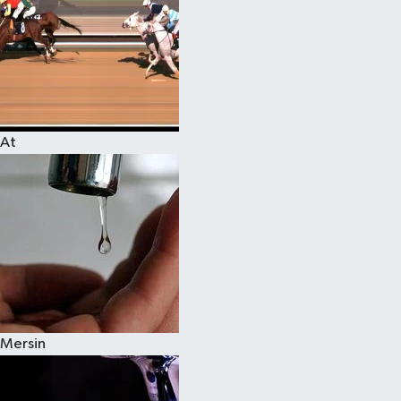
At
Mersin