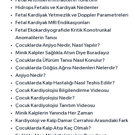
Fetal Aritmilerin İntrauterin Yönetimi
Hidrops Fetalis ve Kardiyak Nedenler
Fetal Kardiyak Yetmezlik ve Doppler Parametreleri
Fetal Kardiyak MRI Endikasyonları
Fetal Ekokardiyografide Kritik Konotrunkal
Anomalilerin Tanısı
Çocuklarda Anjiyo Nedir, Nasıl Yapılır?
Minik Kalpler Sağlıkla Atsın Diye Buradayız
Çocuklarda Üfürüm Tanısı Nasıl Konulur?
Çocuklarda Göğüs Ağrısı Nedenleri Nelerdir?
Anjiyo Nedir?
Çocuklarda Kalp Hastalığı Nasıl Teşhis Edilir?
Çocuk Kardiyolojisi Bilgilendirme Videosu
Çocuk Kardiyolojisi Nedir?
Çocuk Kardiyolojisi Tanıtım Videosu
Minik Kalplerin Yanında Her Zaman
Kardiyoloji ve Kalp Damar Cerrahisi Arasındaki Fark
Çocuklarda Kalp Atışı Kaç Olmalı?