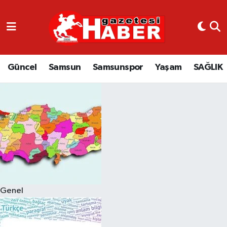
GÜNCEL
SAMSUN
Güncel
Samsun
Samsunspor
Yaşam
SAĞLIK
SAMSUNSPOR
EKONOMİ
YAŞAM
Genel