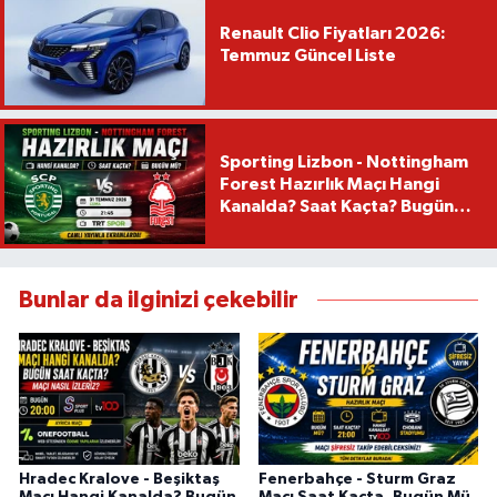
Renault Clio Fiyatları 2026:
Temmuz Güncel Liste
Sporting Lizbon - Nottingham
Forest Hazırlık Maçı Hangi
Kanalda? Saat Kaçta? Bugün
Mü?
Bunlar da ilginizi çekebilir
Hradec Kralove - Beşiktaş
Fenerbahçe - Sturm Graz
Maçı Hangi Kanalda? Bugün
Maçı Saat Kaçta, Bugün Mü,