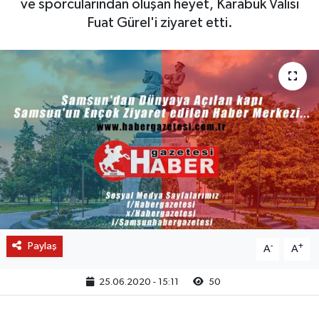
ve sporcularından oluşan heyet, Karabük Valisi
Fuat Gürel'i ziyaret etti.
Paylaş
-
+
A
A
25.06.2020 - 15:11
50