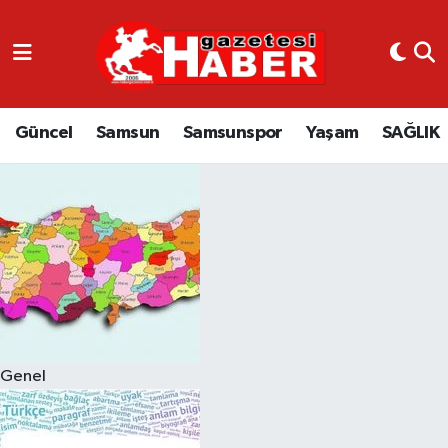
GÜNCEL
SAMSUN
Güncel
Samsun
Samsunspor
Yaşam
SAĞLIK
SAMSUNSPOR
EKONOMİ
YAŞAM
Genel