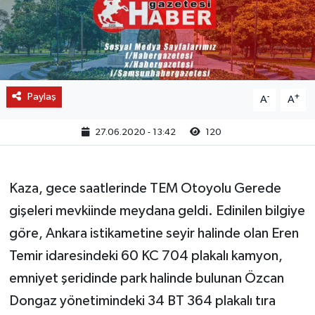
Paylaş
-
+
A
A
27.06.2020 - 13:42
120
Kaza, gece saatlerinde TEM Otoyolu Gerede
gişeleri mevkiinde meydana geldi. Edinilen bilgiye
göre, Ankara istikametine seyir halinde olan Eren
Temir idaresindeki 60 KC 704 plakalı kamyon,
emniyet şeridinde park halinde bulunan Özcan
Dongaz yönetimindeki 34 BT 364 plakalı tıra