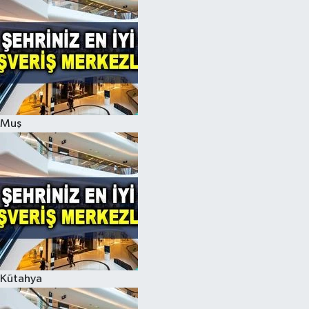
Muş
Kütahya