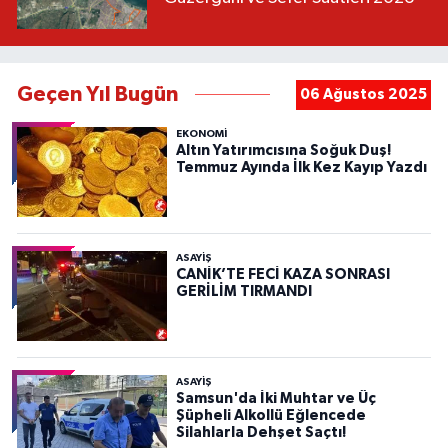
Geçen Yıl Bugün
06 Ağustos 2025
EKONOMİ
Altın Yatırımcısına Soğuk Duş!
Temmuz Ayında İlk Kez Kayıp Yazdı
ASAYIŞ
CANİK’TE FECİ KAZA SONRASI
GERİLİM TIRMANDI
ASAYIŞ
Samsun'da İki Muhtar ve Üç
Şüpheli Alkollü Eğlencede
Silahlarla Dehşet Saçtı!