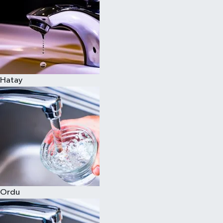
Hatay
Ordu