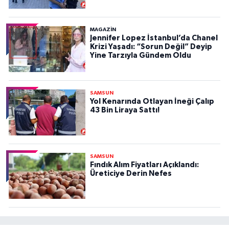
MAGAZİN
Jennifer Lopez İstanbul’da Chanel
Krizi Yaşadı: “Sorun Değil” Deyip
Yine Tarzıyla Gündem Oldu
SAMSUN
Yol Kenarında Otlayan İneği Çalıp
43 Bin Liraya Sattı!
SAMSUN
Fındık Alım Fiyatları Açıklandı:
Üreticiye Derin Nefes