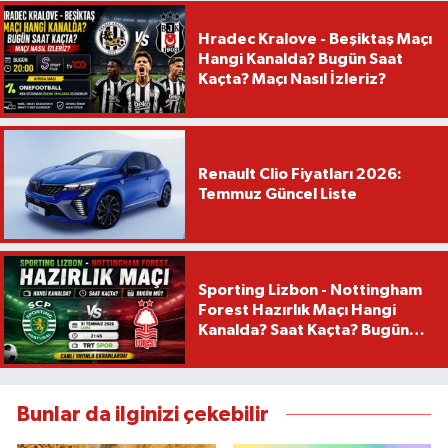
Hradec Kralove - Beşiktaş Maçı
Hangi Kanalda? Bugün Saat
Kaçta? Maçı Nasıl İzleriz?
Renault Clio Fiyatları 2026:
Temmuz Güncel Liste
Sporting Lizbon - Nottingham
Forest Hazırlık Maçı Hangi
Kanalda? Saat Kaçta? Bugün
Mü?
Bunlar da ilginizi çekebilir