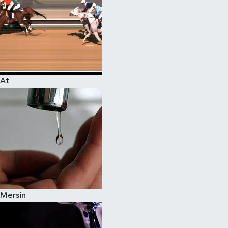
At
Mersin