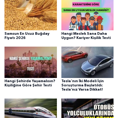
Samsun En Ucuz Buğday
Hangi Meslek Sana Daha
Fiyatı 2026
Uygun? Kariyer Kişilik Testi
Hangi Şehirde Yaşamalısın?
Tesla'nın İki Modeli İçin
Kişiliğine Göre Şehir Testi
Soruşturma Başlatıldı:
Tesla’nız Varsa Dikkat!