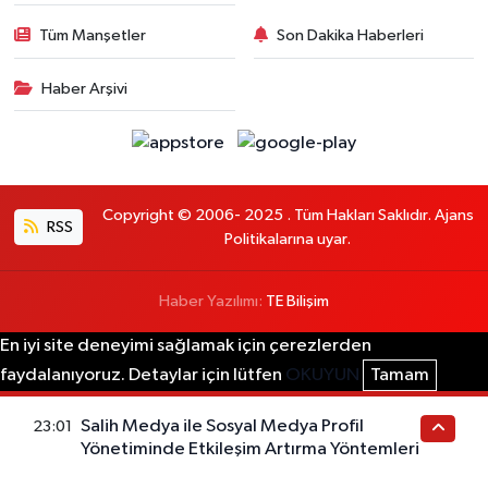
Tüm Manşetler
Son Dakika Haberleri
Haber Arşivi
Copyright © 2006- 2025 . Tüm Hakları Saklıdır. Ajans
RSS
Politikalarına uyar.
Haber Yazılımı:
TE Bilişim
En iyi site deneyimi sağlamak için çerezlerden
faydalanıyoruz. Detaylar için lütfen
OKUYUN
Tamam
Salih Medya ile Sosyal Medya Profil
23:01
Yönetiminde Etkileşim Artırma Yöntemleri