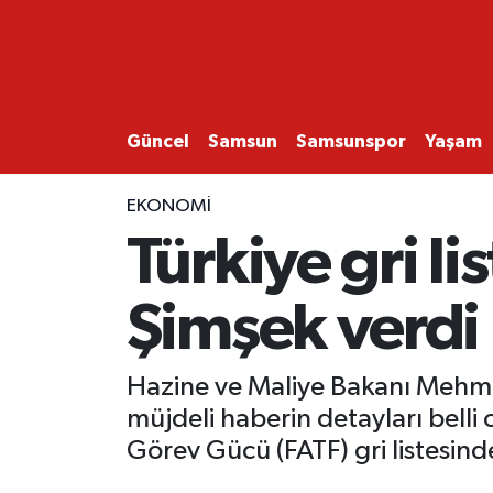
GÜNCEL
SAMSUN
Güncel
Samsun
Samsunspor
Yaşam
SAMSUNSPOR
EKONOMİ
Türkiye gri l
EKONOMİ
Şimşek verdi
YAŞAM
Hazine ve Maliye Bakanı Mehme
müjdeli haberin detayları bell
Görev Gücü (FATF) gri listesinde