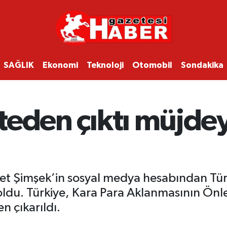
SAĞLIK
Ekonomi
Teknoloji
Otomobil
Sondakika
isteden çıktı müjde
t Şimşek’in sosyal medya hesabından Tür
i oldu. Türkiye, Kara Para Aklanmasının Ön
n çıkarıldı.