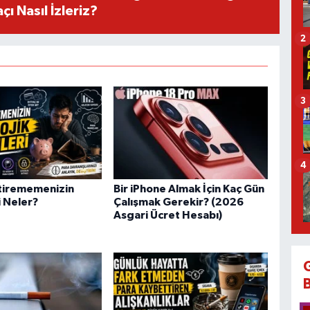
ı Nasıl İzleriz?
2
3
4
ktirememenizin
Bir iPhone Almak İçin Kaç Gün
 Neler?
Çalışmak Gerekir? (2026
Asgari Ücret Hesabı)