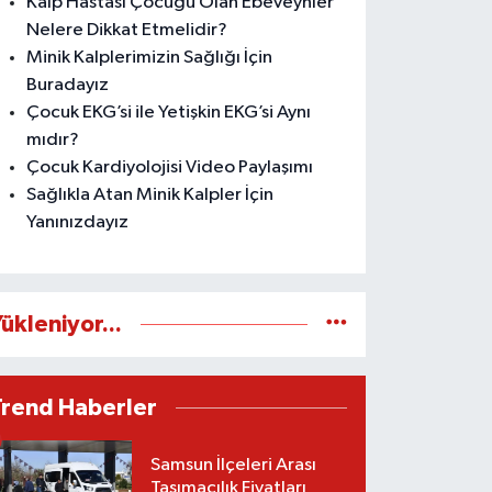
Kalp Hastası Çocuğu Olan Ebeveynler
Nelere Dikkat Etmelidir?
Minik Kalplerimizin Sağlığı İçin
Buradayız
Çocuk EKG’si ile Yetişkin EKG’si Aynı
mıdır?
Çocuk Kardiyolojisi Video Paylaşımı
Sağlıkla Atan Minik Kalpler İçin
Yanınızdayız
ükleniyor...
Trend Haberler
Samsun İlçeleri Arası
Taşımacılık Fiyatları