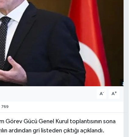
-
+
A
A
769
em Görev Gücü Genel Kurul toplantısının sona
ın ardından gri listeden çıktığı açıklandı.