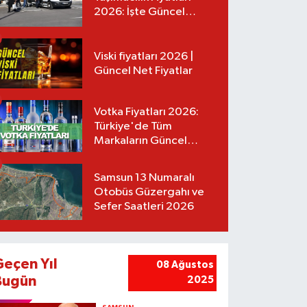
2026: İşte Güncel
Tarifeler
Viski fiyatları 2026 |
Güncel Net Fiyatlar
Votka Fiyatları 2026:
Türkiye'de Tüm
Markaların Güncel
Listesi
Samsun 13 Numaralı
Otobüs Güzergahı ve
Sefer Saatleri 2026
Geçen Yıl
08 Ağustos
Bugün
2025