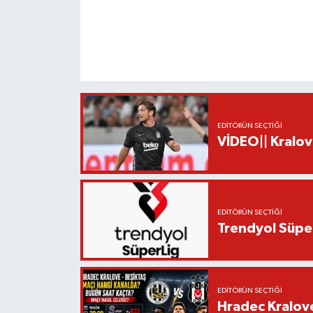
EDITÖRÜN SEÇTIĞI
VİDEO|| Kralov
EDITÖRÜN SEÇTIĞI
Trendyol Süper
EDITÖRÜN SEÇTIĞI
Hradec Kralov