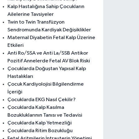
Kalp Hastalığına Sahip Çocukların
Ailelerine Tavsiyeler
Twin to Twin Transfüzyon
Sendromunda Kardiyak Değişiklikler
Maternal Diyabetin Fetal Kalp Üzerine
Etkileri
Anti Ro/SSA ve Anti La/SSB Antikor
Pozitif Annelerde Fetal AV Blok Riski
Çocuklarda Doğuştan Yapısal Kalp
Hastalıkları
Çocuk Kardiyolojisi Bilgilendirme
İçeriği
Çocuklarda EKG Nasıl Çekilir?
Çocuklarda Kalp Kasılma
Bozukluklarının Tanısı ve Tedavisi
Çocuklarda Kalp Yetmezliği
Çocuklarda Ritim Bozukluğu
Fetal Aritmilerin İntrauterin Yönetimi