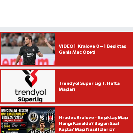
VİDEO|| Kralove 0 – 1 Beşiktaş
Geniş Maç Özeti
Trendyol Süper Lig 1. Hafta
Maçları
Hradec Kralove - Beşiktaş Maçı
Hangi Kanalda? Bugün Saat
Kaçta? Maçı Nasıl İzleriz?