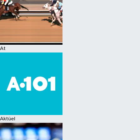
At
Aktüel