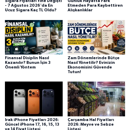
Sigara Fiyatları Yine Değişti
Günlük Hayatta Fark
- 7 Ağustos 2026'da En
Etmeden Para Kaybettiren
Ucuz Sigara Kaç TL Oldu?
Alışkanlıklar
Finansal Disiplin Nasıl
Zam Dönemlerinde Bütçe
Kazanılır? Bunun İçin 3
Nasıl Yönetilir? Evinizin
Önemli Yöntem
Ekonomisini Güvende
Tutun!
Irak iPhone Fiyatları 2026:
Çarşamba Hal Fiyatları
Güncel iPhone 17, 16, 15, 13
2026: Meyve ve Sebze
ve 14 Fiyat Listesi
Listesi