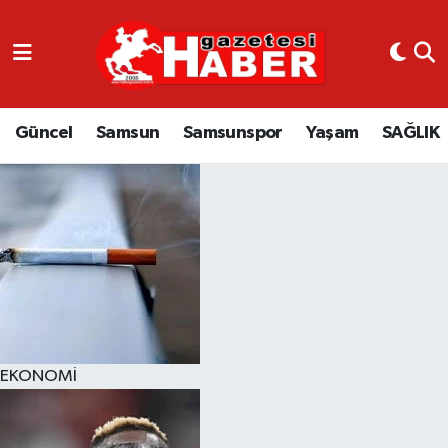
GÜNCEL
SAMSUN
Güncel
Samsun
Samsunspor
Yaşam
SAĞLIK
SAMSUNSPOR
EKONOMİ
YAŞAM
EKONOMİ