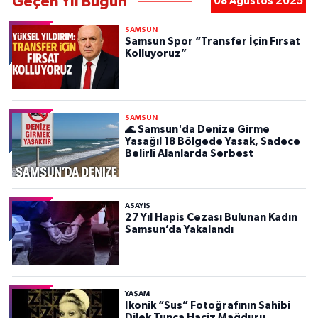
Geçen Yıl Bugün
08 Ağustos 2025
SAMSUN
Samsun Spor “Transfer İçin Fırsat
Kolluyoruz”
SAMSUN
🌊 Samsun'da Denize Girme
Yasağı! 18 Bölgede Yasak, Sadece
Belirli Alanlarda Serbest
ASAYIŞ
27 Yıl Hapis Cezası Bulunan Kadın
Samsun’da Yakalandı
YAŞAM
İkonik “Sus” Fotoğrafının Sahibi
Dilek Tunca Haciz Mağduru