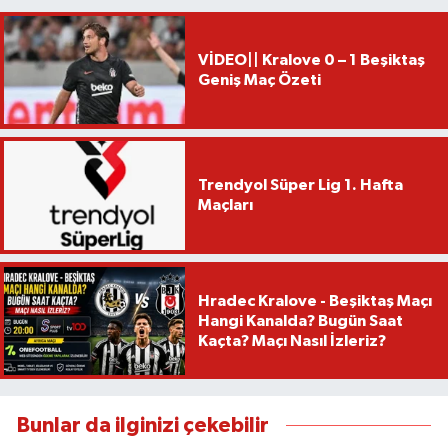
VİDEO|| Kralove 0 – 1 Beşiktaş
Geniş Maç Özeti
Trendyol Süper Lig 1. Hafta
Maçları
Hradec Kralove - Beşiktaş Maçı
Hangi Kanalda? Bugün Saat
Kaçta? Maçı Nasıl İzleriz?
Bunlar da ilginizi çekebilir