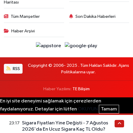
Haritası
Tüm Manşetler
Son Dakika Haberleri
Haber Arşivi
Copyright © 2006- 2025 . Tüm Hakları Saklıdır. Ajans
RSS
Politikalarına uyar.
Haber Yazılımı:
TE Bilişim
En iyi site deneyimi sağlamak için çerezlerden
faydalanıyoruz. Detaylar için lütfen
OKUYUN
Tamam
Sigara Fiyatları Yine Değişti - 7 Ağustos
23:17
2026'da En Ucuz Sigara Kaç TL Oldu?