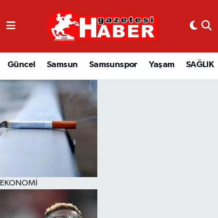
GÜNCEL
SAMSUN
Güncel
Samsun
Samsunspor
Yaşam
SAĞLIK
SAMSUNSPOR
EKONOMİ
YAŞAM
EKONOMİ