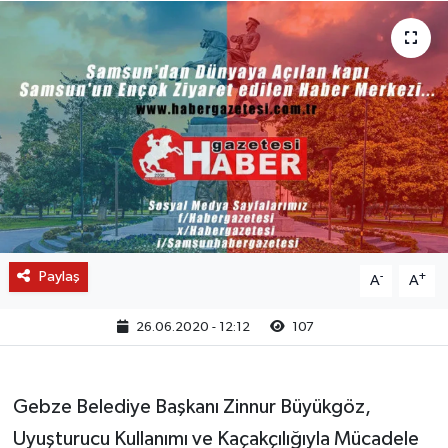
Paylaş
-
+
A
A
26.06.2020 - 12:12
107
Gebze Belediye Başkanı Zinnur Büyükgöz,
Uyuşturucu Kullanımı ve Kaçakçılığıyla Mücadele