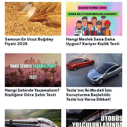
Samsun En Ucuz Buğday
Hangi Meslek Sana Daha
Fiyatı 2026
Uygun? Kariyer Kişilik Testi
Hangi Şehirde Yaşamalısın?
Tesla'nın İki Modeli İçin
Kişiliğine Göre Şehir Testi
Soruşturma Başlatıldı:
Tesla’nız Varsa Dikkat!