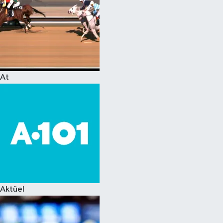
At
Aktüel