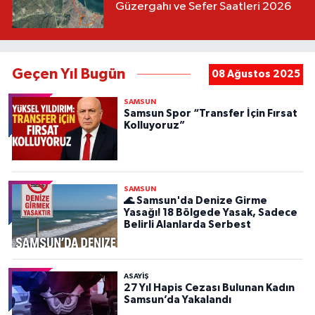
Güzergahı ve Sefer Saatleri 2026
Geçen Yıl Bugün
08 Ağustos 2025
SAMSUN
Samsun Spor “Transfer İçin Fırsat
Kolluyoruz”
SAMSUN
🌊 Samsun'da Denize Girme
Yasağı! 18 Bölgede Yasak, Sadece
Belirli Alanlarda Serbest
ASAYIŞ
27 Yıl Hapis Cezası Bulunan Kadın
Samsun’da Yakalandı