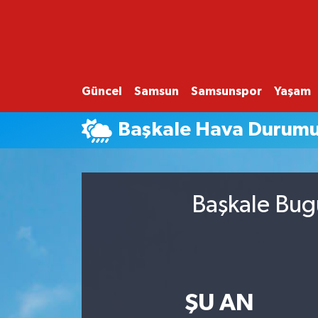
GÜNCEL
SAMSUN
Güncel
Samsun
Samsunspor
Yaşam
SAMSUNSPOR
Başkale Hava Durum
EKONOMİ
YAŞAM
Başkale Bug
ŞU AN