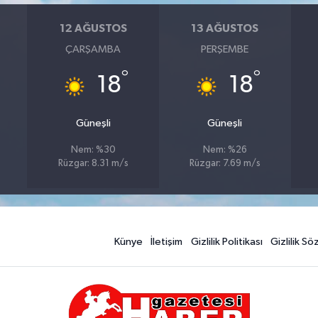
12 AĞUSTOS
13 AĞUSTOS
ÇARŞAMBA
PERŞEMBE
°
°
18
18
Güneşli
Güneşli
Nem: %30
Nem: %26
Rüzgar: 8.31 m/s
Rüzgar: 7.69 m/s
Künye
İletişim
Gizlilik Politikası
Gizlilik S