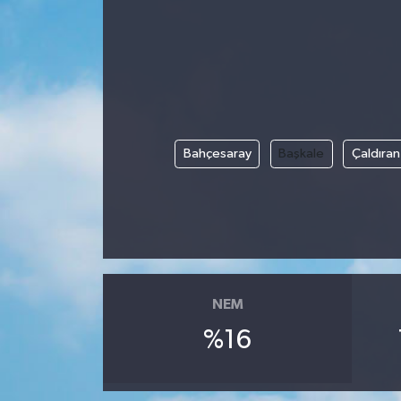
Bahçesaray
Başkale
Çaldıran
NEM
%16