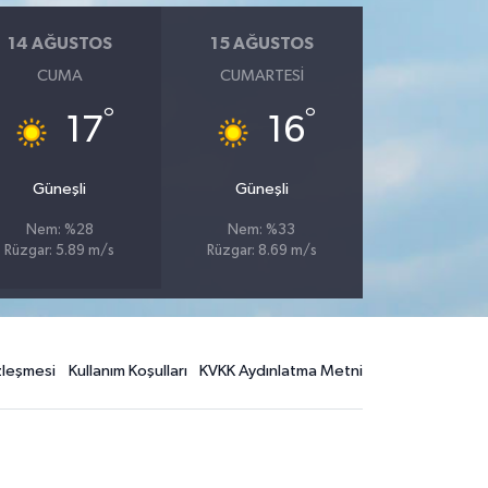
14 AĞUSTOS
15 AĞUSTOS
CUMA
CUMARTESI
°
°
17
16
Güneşli
Güneşli
Nem: %28
Nem: %33
Rüzgar: 5.89 m/s
Rüzgar: 8.69 m/s
özleşmesi
Kullanım Koşulları
KVKK Aydınlatma Metni