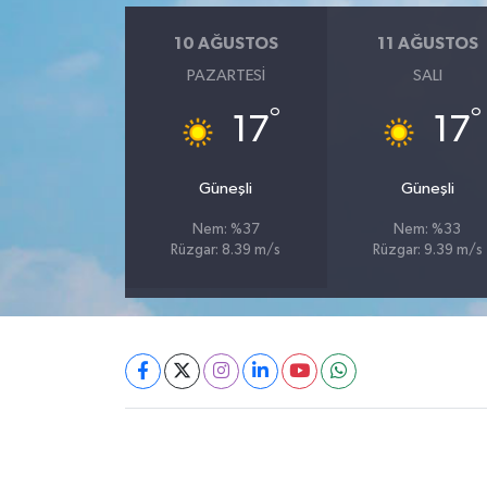
10 AĞUSTOS
11 AĞUSTOS
PAZARTESI
SALI
°
°
17
17
Güneşli
Güneşli
Nem: %37
Nem: %33
Rüzgar: 8.39 m/s
Rüzgar: 9.39 m/s