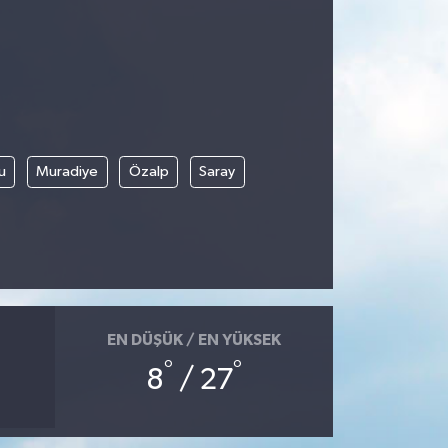
u
Muradiye
Özalp
Saray
EN DÜŞÜK / EN YÜKSEK
°
°
8
/ 27