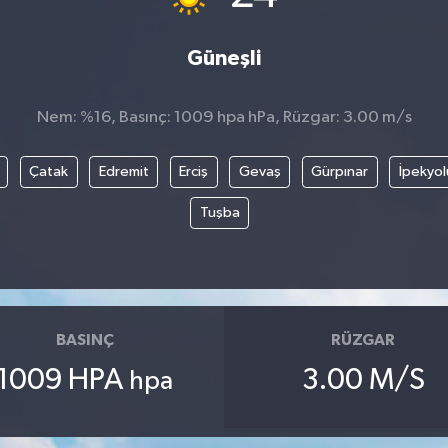
Güneşli
Nem: %16, Basınç: 1009 hpa hPa, Rüzgar: 3.00 m/s
Çatak
Edremit
Erciş
Gevaş
Gürpınar
İpekyol
Tuşba
BASINÇ
RÜZGAR
1009 HPA
3.00 M/S
hpa