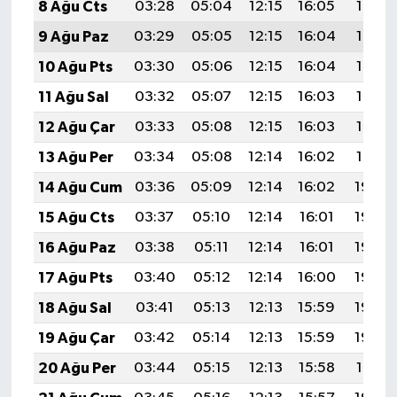
8 Ağu Cts
03:28
05:04
12:15
16:05
19:16
9 Ağu Paz
03:29
05:05
12:15
16:04
19:15
10 Ağu Pts
03:30
05:06
12:15
16:04
19:14
11 Ağu Sal
03:32
05:07
12:15
16:03
19:13
12 Ağu Çar
03:33
05:08
12:15
16:03
19:12
13 Ağu Per
03:34
05:08
12:14
16:02
19:10
14 Ağu Cum
03:36
05:09
12:14
16:02
19:09
15 Ağu Cts
03:37
05:10
12:14
16:01
19:08
16 Ağu Paz
03:38
05:11
12:14
16:01
19:06
17 Ağu Pts
03:40
05:12
12:14
16:00
19:05
18 Ağu Sal
03:41
05:13
12:13
15:59
19:04
19 Ağu Çar
03:42
05:14
12:13
15:59
19:02
20 Ağu Per
03:44
05:15
12:13
15:58
19:01