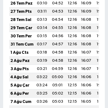
26 Tem Paz
03:10
04:52
12:16
16:09
19:30
27 Tem Pts
03:11
04:53
12:16
16:09
19:29
28 Tem Sal
03:13
04:54
12:16
16:08
19:28
29 Tem Çar
03:14
04:55
12:16
16:08
19:27
30 Tem Per
03:15
04:56
12:16
16:08
19:26
31 Tem Cum
03:17
04:57
12:16
16:08
19:25
1 Ağu Cts
03:18
04:58
12:16
16:07
19:24
2 Ağu Paz
03:19
04:58
12:16
16:07
19:23
3 Ağu Pts
03:21
04:59
12:16
16:07
19:22
4 Ağu Sal
03:22
05:00
12:16
16:06
19:21
5 Ağu Çar
03:24
05:01
12:15
16:06
19:20
6 Ağu Per
03:25
05:02
12:15
16:06
19:19
7 Ağu Cum
03:26
05:03
12:15
16:05
19:18