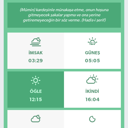
(Mümin) kardeşinle münakaşa etme, onun hoşuna
gitmeyecek şakalar yapma ve ona yerine
getiremeyeceğin bir söz verme. (Hadis-i şerif)
İMSAK
GÜNEŞ
03:29
05:05
ÖĞLE
İKINDI
12:15
16:04