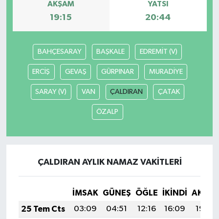
AKŞAM
YATSI
19:15
20:44
BAHÇESARAY
BAŞKALE
EDREMİT (V)
ERCİŞ
GEVAŞ
GÜRPINAR
MURADİYE
SARAY (V)
VAN
ÇALDIRAN
ÇATAK
ÖZALP
ÇALDIRAN AYLIK NAMAZ VAKITLERI
İMSAK
GÜNEŞ
ÖĞLE
İKINDI
AKŞA
25 Tem Cts
03:09
04:51
12:16
16:09
19:30