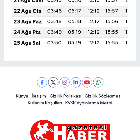
21 Ağu Cum
03:45
05:16
12:13
15:57
19:00
22 Ağu Cts
03:46
05:17
12:12
15:57
18:58
23 Ağu Paz
03:48
05:18
12:12
15:56
18:57
24 Ağu Pts
03:49
05:19
12:12
15:55
18:55
25 Ağu Sal
03:50
05:19
12:12
15:55
18:54
Künye
İletişim
Gizlilik Politikası
Gizlilik Sözleşmesi
Kullanım Koşulları
KVKK Aydınlatma Metni