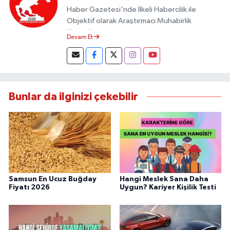
Haber Gazetesi'nde İlkeli Habercilik ile
Objektif olarak Araştırmacı Muhabirlik
Yapmaktayım.
Devam Et
Bunlar da ilginizi çekebilir
Samsun En Ucuz Buğday
Hangi Meslek Sana Daha
Fiyatı 2026
Uygun? Kariyer Kişilik Testi