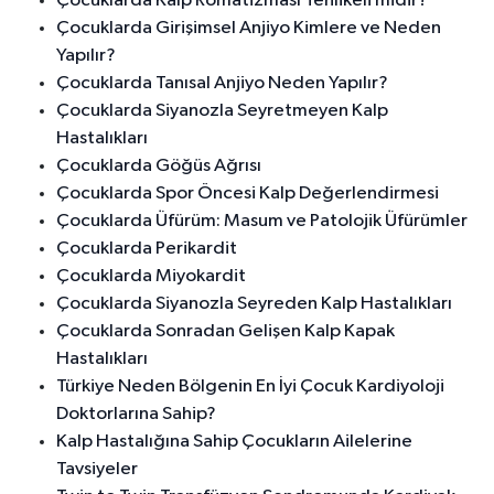
Çocuklarda Kalp Romatizması Tehlikeli midir?
Çocuklarda Girişimsel Anjiyo Kimlere ve Neden
Yapılır?
Çocuklarda Tanısal Anjiyo Neden Yapılır?
Çocuklarda Siyanozla Seyretmeyen Kalp
Hastalıkları
Çocuklarda Göğüs Ağrısı
Çocuklarda Spor Öncesi Kalp Değerlendirmesi
Çocuklarda Üfürüm: Masum ve Patolojik Üfürümler
Çocuklarda Perikardit
Çocuklarda Miyokardit
Çocuklarda Siyanozla Seyreden Kalp Hastalıkları
Çocuklarda Sonradan Gelişen Kalp Kapak
Hastalıkları
Türkiye Neden Bölgenin En İyi Çocuk Kardiyoloji
Doktorlarına Sahip?
Kalp Hastalığına Sahip Çocukların Ailelerine
Tavsiyeler