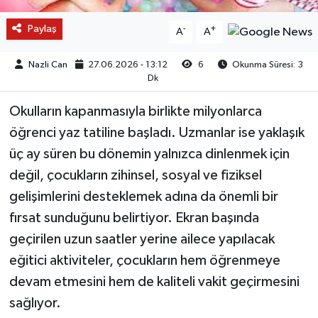
Paylaş
-
+
A
A
Nazli Can
27.06.2026 - 13:12
6
Okunma Süresi: 3
Dk
Okulların kapanmasıyla birlikte milyonlarca
öğrenci yaz tatiline başladı. Uzmanlar ise yaklaşık
üç ay süren bu dönemin yalnızca dinlenmek için
değil, çocukların zihinsel, sosyal ve fiziksel
gelişimlerini desteklemek adına da önemli bir
fırsat sunduğunu belirtiyor. Ekran başında
geçirilen uzun saatler yerine ailece yapılacak
eğitici aktiviteler, çocukların hem öğrenmeye
devam etmesini hem de kaliteli vakit geçirmesini
sağlıyor.