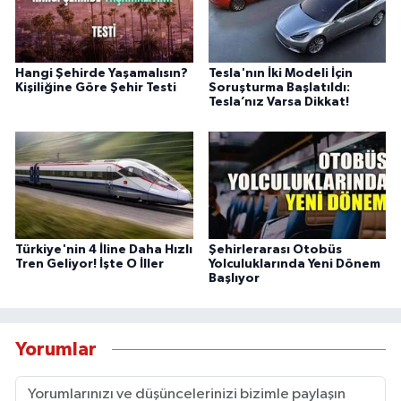
Hangi Şehirde Yaşamalısın?
Tesla'nın İki Modeli İçin
Kişiliğine Göre Şehir Testi
Soruşturma Başlatıldı:
Tesla’nız Varsa Dikkat!
Türkiye'nin 4 İline Daha Hızlı
Şehirlerarası Otobüs
Tren Geliyor! İşte O İller
Yolculuklarında Yeni Dönem
Başlıyor
Yorumlar