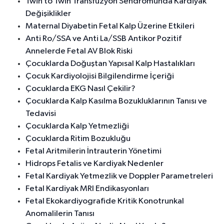
Twin to Twin Transfüzyon Sendromunda Kardiyak
Değişiklikler
Maternal Diyabetin Fetal Kalp Üzerine Etkileri
Anti Ro/SSA ve Anti La/SSB Antikor Pozitif
Annelerde Fetal AV Blok Riski
Çocuklarda Doğuştan Yapısal Kalp Hastalıkları
Çocuk Kardiyolojisi Bilgilendirme İçeriği
Çocuklarda EKG Nasıl Çekilir?
Çocuklarda Kalp Kasılma Bozukluklarının Tanısı ve
Tedavisi
Çocuklarda Kalp Yetmezliği
Çocuklarda Ritim Bozukluğu
Fetal Aritmilerin İntrauterin Yönetimi
Hidrops Fetalis ve Kardiyak Nedenler
Fetal Kardiyak Yetmezlik ve Doppler Parametreleri
Fetal Kardiyak MRI Endikasyonları
Fetal Ekokardiyografide Kritik Konotrunkal
Anomalilerin Tanısı