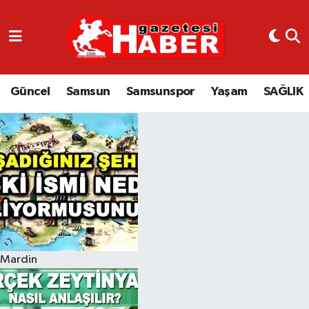
GÜNCEL
SAMSUN
Güncel
Samsun
Samsunspor
Yaşam
SAĞLIK
SAMSUNSPOR
EKONOMİ
YAŞAM
Mardin