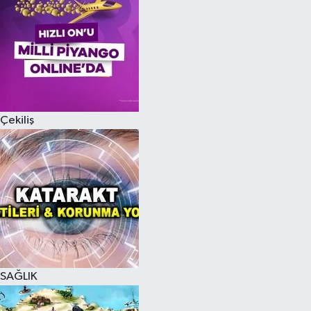
Çekiliş
SAĞLIK