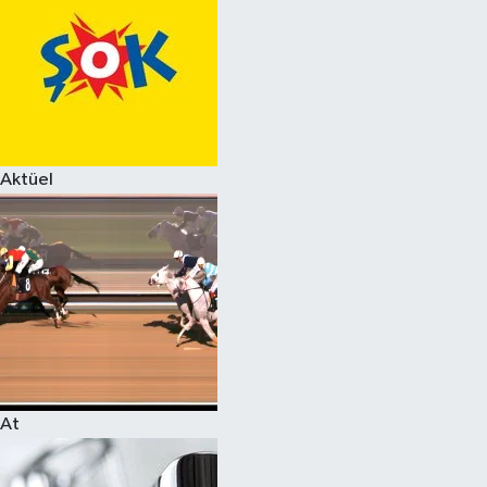
Aktüel
At