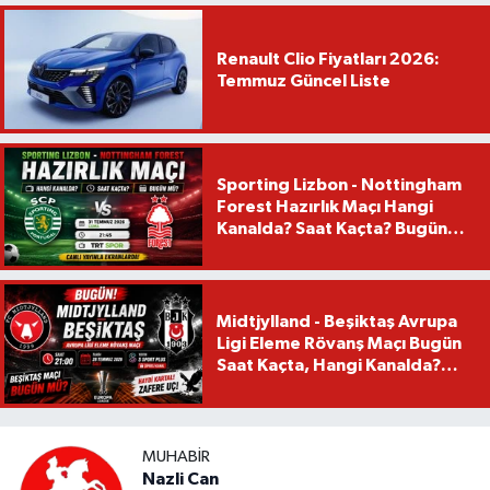
Renault Clio Fiyatları 2026:
Temmuz Güncel Liste
Sporting Lizbon - Nottingham
Forest Hazırlık Maçı Hangi
Kanalda? Saat Kaçta? Bugün
Mü?
Midtjylland - Beşiktaş Avrupa
Ligi Eleme Rövanş Maçı Bugün
Saat Kaçta, Hangi Kanalda?
Beşiktaş Maçı Bugün Mü?
MUHABIR
Nazli Can