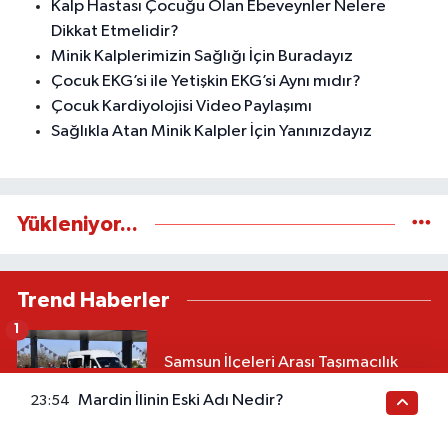
Kalp Hastası Çocuğu Olan Ebeveynler Nelere
Dikkat Etmelidir?
Minik Kalplerimizin Sağlığı İçin Buradayız
Çocuk EKG’si ile Yetişkin EKG’si Aynı mıdır?
Çocuk Kardiyolojisi Video Paylaşımı
Sağlıkla Atan Minik Kalpler İçin Yanınızdayız
Yükleniyor...
Trend Haberler
1
Samsun İlçeleri Arası Taşımacılık
Fiyatları 2026: İşte Güncel Tarifeler
Mardin İlinin Eski Adı Nedir?
23:54
2