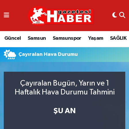
GÜNCEL
SAMSUN
Güncel
Samsun
Samsunspor
Yaşam
SAĞLIK
SAMSUNSPOR
Çayıralan Hava Durumu
EKONOMİ
YAŞAM
Çayıralan Bugün, Yarın ve 1
Haftalık Hava Durumu Tahmini
ŞU AN