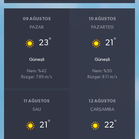
09 AĞUSTOS
10 AĞUSTOS
PAZAR
PAZARTESI
°
°
23
21
Güneşli
Güneşli
Nem: %42
Nem: %50
Rüzgar: 7.89 m/s
Rüzgar: 8.11 m/s
11 AĞUSTOS
12 AĞUSTOS
SALI
ÇARŞAMBA
°
°
21
22