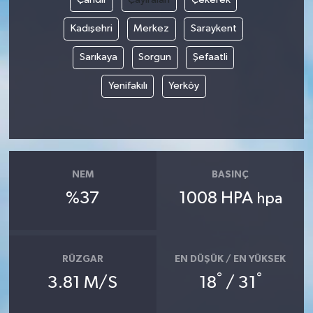
Kadışehri
Merkez
Saraykent
Sarıkaya
Sorgun
Şefaatli
Yenifakılı
Yerköy
NEM
BASINÇ
%37
1008 HPA
hpa
RÜZGAR
EN DÜŞÜK / EN YÜKSEK
°
°
3.81 M/S
18
/ 31