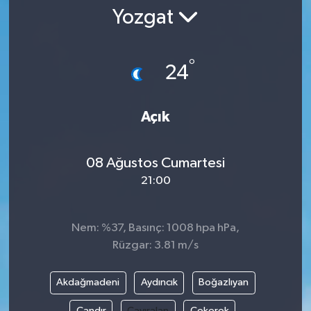
Yozgat
°
24
Açık
08 Ağustos Cumartesi
21:00
Nem: %37, Basınç: 1008 hpa hPa,
Rüzgar: 3.81 m/s
Akdağmadeni
Aydıncık
Boğazlıyan
Çandır
Çayıralan
Çekerek