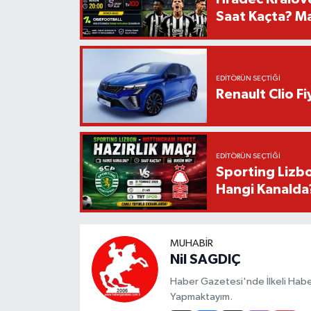
Saat Kaçta? Maç
EDITÖRÜN SEÇTIĞI
Renault Clio F
EDITÖRÜN SEÇTIĞI
Sporting Lizbo
Hangi Kanalda
MUHABIR
Nil SAGDIÇ
Haber Gazetesi'nde İlkeli Haberc
Yapmaktayım.