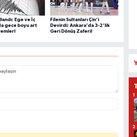
llandı: Ege ve İç
Filenin Sultanları Çin’i
a gece boyu art
Devirdi: Ankara’da 3-2’lik
remler!
Geri Dönüş Zaferi!
Y
1
2