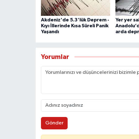
Akdeniz'de 5.3'lük Deprem -
Yer yer sa
Kıyı İllerinde Kısa Süreli Panik
Anadolu’d
Yaşandı
arda dep
Yorumlar
Gönder