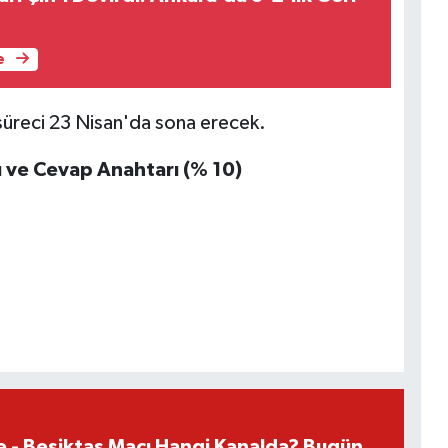
e
süreci 23 Nisan'da sona erecek.
 ve Cevap Anahtarı (% 10)
e - Beşiktaş Maçı Hangi Kanalda? Bugün