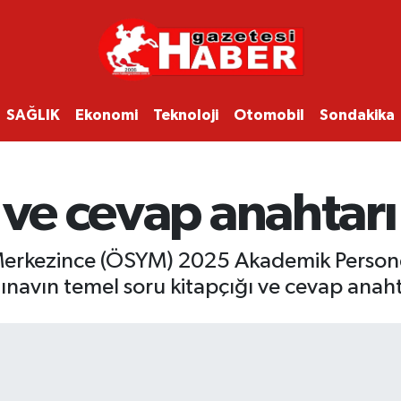
SAĞLIK
Ekonomi
Teknoloji
Otomobil
Sondakika
 ve cevap anahtar
erkezince (ÖSYM) 2025 Akademik Personel 
ınavın temel soru kitapçığı ve cevap anah