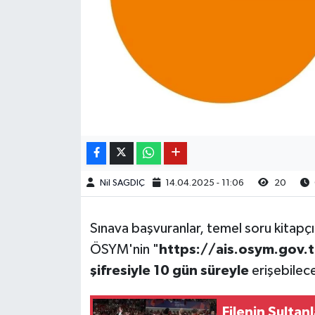
Nil SAGDIÇ
14.04.2025 - 11:06
20
Sınava başvuranlar, temel soru kitapçı
ÖSYM'nin "
https://ais.osym.gov.t
şifresiyle 10 gün süreyle
erişebilec
Filenin Sultanl