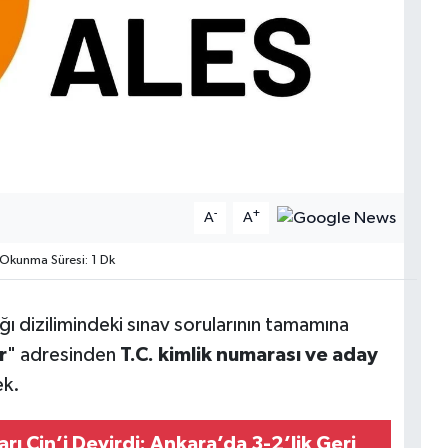
-
+
A
A
Okunma Süresi: 1 Dk
ğı dizilimindeki sınav sorularının tamamına
r
" adresinden
T.C. kimlik numarası ve aday
ek.
arı Çin’i Devirdi: Ankara’da 3-2’lik Geri