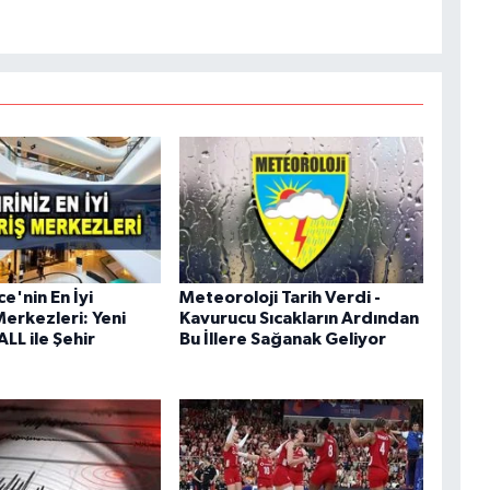
e'nin En İyi
Meteoroloji Tarih Verdi -
Merkezleri: Yeni
Kavurucu Sıcakların Ardından
LL ile Şehir
Bu İllere Sağanak Geliyor