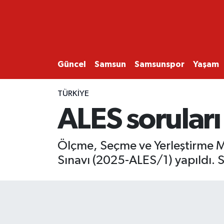
GÜNCEL
SAMSUN
Güncel
Samsun
Samsunspor
Yaşam
SAMSUNSPOR
TÜRKİYE
ALES soruları
EKONOMİ
YAŞAM
Ölçme, Seçme ve Yerleştirme M
Sınavı (2025-ALES/1) yapıldı. S