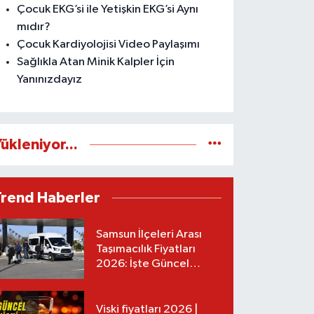
Çocuk EKG’si ile Yetişkin EKG’si Aynı
mıdır?
Çocuk Kardiyolojisi Video Paylaşımı
Sağlıkla Atan Minik Kalpler İçin
Yanınızdayız
ükleniyor...
Trend Haberler
Samsun İlçeleri Arası
Taşımacılık Fiyatları
2026: İşte Güncel
Tarifeler
Viski fiyatları 2026 |