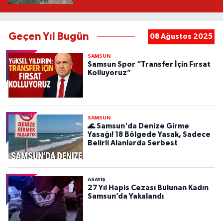
Geçen Yıl Bugün
08 Ağustos 2025
SAMSUN
Samsun Spor “Transfer İçin Fırsat
Kolluyoruz”
SAMSUN
🌊 Samsun'da Denize Girme
Yasağı! 18 Bölgede Yasak, Sadece
Belirli Alanlarda Serbest
ASAYIŞ
27 Yıl Hapis Cezası Bulunan Kadın
Samsun’da Yakalandı