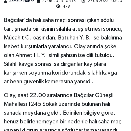
Samsun Haber
27.08.2023 - 03:15
27.08.2023 - 03:20
478
Bağcılar’da halı saha maçı sonrası çıkan sözlü
tartışmada bir kişinin silahla ateş etmesi sonucu,
Mücahit C. başından, Batuhan Y. B. İse baldırına
isabet kurşunlarla yaralandı. Olay anında şoke
olan Ahmet H. Y. İsimli şahısın ise dili tutuldu.
Silahlı kavga sonrası saldırganlar kayıplara
karışırken soyunma koridorundaki silahlı kavga
anbean güvenlik kamerasına yansıdı.
Olay, saat 22.00 sıralarında Bağcılar Güneşli
Mahallesi 1245 Sokak üzerinde bulunan halı
sahada meydana geldi. Edinilen bilgiye göre,
henüz belirlenemeyen bir nedenle halı saha maçı
yapan iki grup arasında sözlü tartışma yaşandı.