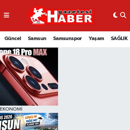
GÜNCEL
SAMSUN
Güncel
Samsun
Samsunspor
Yaşam
SAĞLIK
SAMSUNSPOR
EKONOMİ
YAŞAM
EKONOMİ