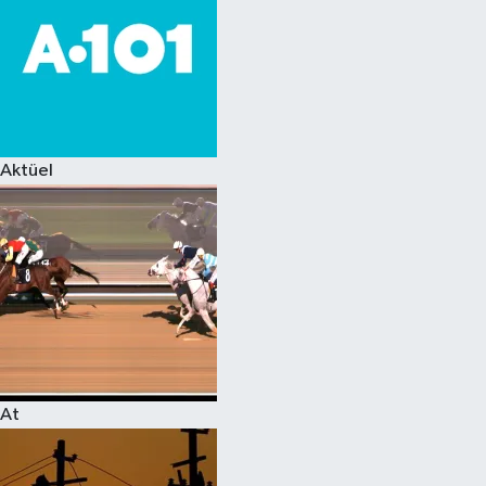
Aktüel
At