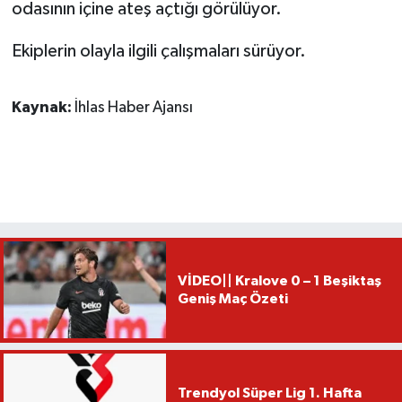
odasının içine ateş açtığı görülüyor.
Ekiplerin olayla ilgili çalışmaları sürüyor.
Kaynak:
İhlas Haber Ajansı
VİDEO|| Kralove 0 – 1 Beşiktaş
Geniş Maç Özeti
Trendyol Süper Lig 1. Hafta