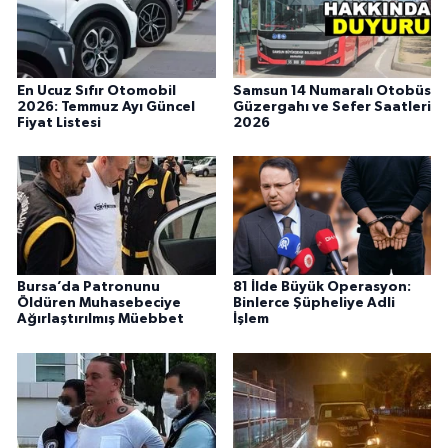
En Ucuz Sıfır Otomobil
Samsun 14 Numaralı Otobüs
2026: Temmuz Ayı Güncel
Güzergahı ve Sefer Saatleri
Fiyat Listesi
2026
Bursa’da Patronunu
81 İlde Büyük Operasyon:
Öldüren Muhasebeciye
Binlerce Şüpheliye Adli
Ağırlaştırılmış Müebbet
İşlem