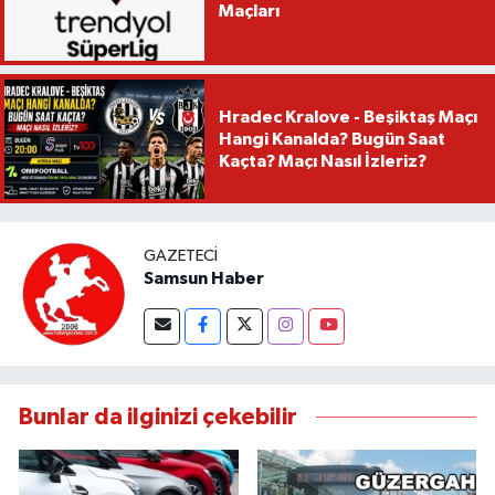
Maçları
Hradec Kralove - Beşiktaş Maçı
Hangi Kanalda? Bugün Saat
Kaçta? Maçı Nasıl İzleriz?
GAZETECI
Samsun Haber
Bunlar da ilginizi çekebilir