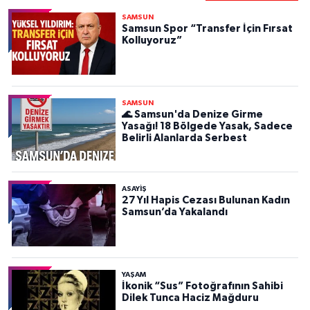
SAMSUN
Samsun Spor “Transfer İçin Fırsat
Kolluyoruz”
SAMSUN
🌊 Samsun'da Denize Girme
Yasağı! 18 Bölgede Yasak, Sadece
Belirli Alanlarda Serbest
ASAYIŞ
27 Yıl Hapis Cezası Bulunan Kadın
Samsun’da Yakalandı
YAŞAM
İkonik “Sus” Fotoğrafının Sahibi
Dilek Tunca Haciz Mağduru