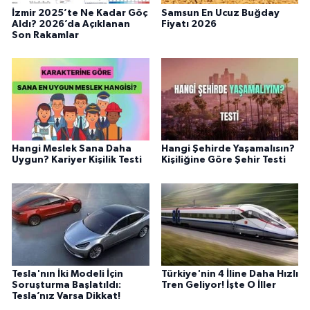
İzmir 2025’te Ne Kadar Göç
Samsun En Ucuz Buğday
Aldı? 2026’da Açıklanan
Fiyatı 2026
Son Rakamlar
Hangi Meslek Sana Daha
Hangi Şehirde Yaşamalısın?
Uygun? Kariyer Kişilik Testi
Kişiliğine Göre Şehir Testi
Tesla'nın İki Modeli İçin
Türkiye'nin 4 İline Daha Hızlı
Soruşturma Başlatıldı:
Tren Geliyor! İşte O İller
Tesla’nız Varsa Dikkat!