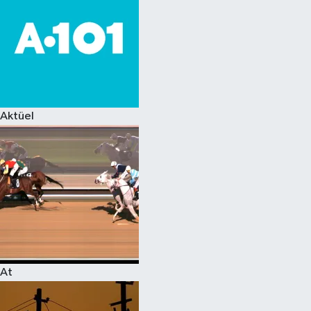
Aktüel
At