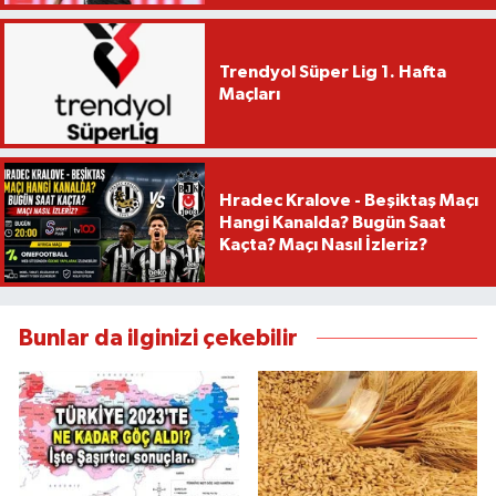
Trendyol Süper Lig 1. Hafta
Maçları
Hradec Kralove - Beşiktaş Maçı
Hangi Kanalda? Bugün Saat
Kaçta? Maçı Nasıl İzleriz?
Bunlar da ilginizi çekebilir