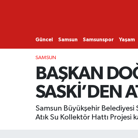
GÜNCEL
SAMSUN
Güncel
Samsun
Samsunspor
Yaşam
SAMSUNSPOR
SAMSUN
BAŞKAN DOĞ
EKONOMİ
SASKİ’DEN A
YAŞAM
Samsun Büyükşehir Belediyesi S
Atık Su Kollektör Hattı Projesi