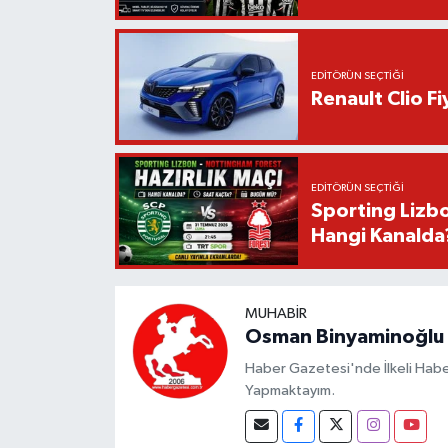
EDITÖRÜN SEÇTIĞI
Renault Clio F
EDITÖRÜN SEÇTIĞI
Sporting Lizbo
Hangi Kanalda
MUHABIR
Osman Binyaminoğlu
Haber Gazetesi'nde İlkeli Haberc
Yapmaktayım.