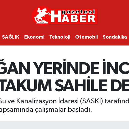
SAĞLIK
Ekonomi
Teknoloji
Otomobil
Sondakika
AN YERİNDE İNC
TAKUM SAHİLE DE
u ve Kanalizasyon İdaresi (SASKİ) tarafın
 kapsamında çalışmalar başladı.