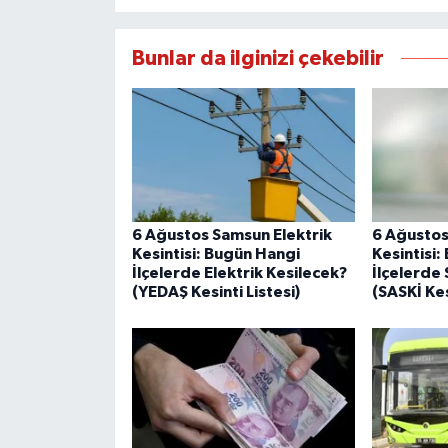
Bunlar da ilginizi çekebilir
6 Ağustos Samsun Elektrik
6 Ağustos
Kesintisi: Bugün Hangi
Kesintisi
İlçelerde Elektrik Kesilecek?
İlçelerde 
(YEDAŞ Kesinti Listesi)
(SASKİ Kes