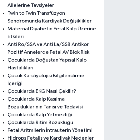
Ailelerine Tavsiyeler
Twin to Twin Transfüzyon
Sendromunda Kardiyak Değişiklikler
Maternal Diyabetin Fetal Kalp Üzerine
Etkileri
Anti Ro/SSA ve Anti La/SSB Antikor
Pozitif Annelerde Fetal AV Blok Riski
Çocuklarda Doğuştan Yapısal Kalp
Hastalıkları
Çocuk Kardiyolojisi Bilgilendirme
İçeriği
Çocuklarda EKG Nasıl Çekilir?
Çocuklarda Kalp Kasılma
Bozukluklarının Tanısı ve Tedavisi
Çocuklarda Kalp Yetmezliği
Çocuklarda Ritim Bozukluğu
Fetal Aritmilerin İntrauterin Yönetimi
Hidrops Fetalis ve Kardiyak Nedenler