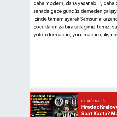
daha modern, daha yaşanabilir, daha di
sahada gece gündüz demeden çalışıyor.
içinde tamamlayarak Samsun’a kazandır
çocuklarımıza bırakacağımız temiz, sağl
yolda durmadan, yorulmadan çalışm
EDITÖRÜN SEÇTIĞI
Hradec Kralov
Saat Kaçta? Maç