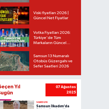
Tarifeler
Viski fiyatları 2026 |
Güncel Net Fiyatlar
Votka Fiyatları 2026:
Türkiye'de Tüm
Markaların Güncel
Listesi
Samsun 13 Numaralı
Otobüs Güzergahı ve
Sefer Saatleri 2026
Geçen Yıl
07 Ağustos
Bugün
2025
SAMSUN
Samsun İlkadım’da