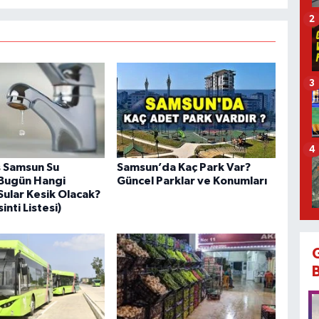
2
3
4
 Samsun Su
Samsun’da Kaç Park Var?
: Bugün Hangi
Güncel Parklar ve Konumları
Sular Kesik Olacak?
inti Listesi)