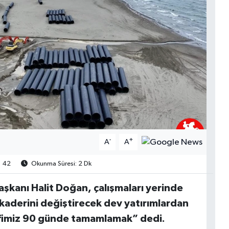
-
+
A
A
42
Okunma Süresi: 2 Dk
şkanı Halit Doğan, çalışmaları yerinde
 kaderini değiştirecek dev yatırımlardan
defimiz 90 günde tamamlamak” dedi.