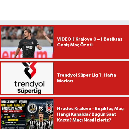
VİDEO|| Kralove 0 – 1 Beşiktaş
Geniş Maç Özeti
Trendyol Süper Lig 1. Hafta
Maçları
Hradec Kralove - Beşiktaş Maçı
Hangi Kanalda? Bugün Saat
Kaçta? Maçı Nasıl İzleriz?