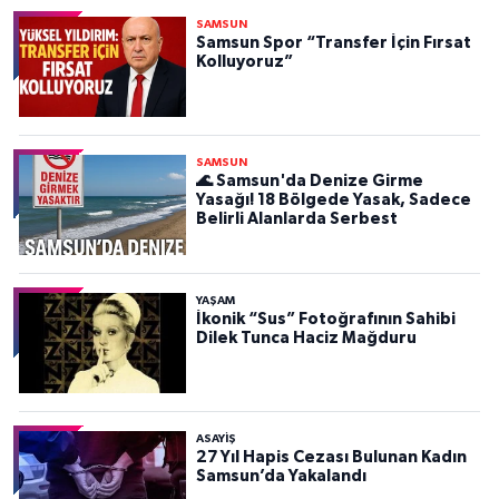
SAMSUN
Samsun Spor “Transfer İçin Fırsat
Kolluyoruz”
SAMSUN
🌊 Samsun'da Denize Girme
Yasağı! 18 Bölgede Yasak, Sadece
Belirli Alanlarda Serbest
YAŞAM
İkonik “Sus” Fotoğrafının Sahibi
Dilek Tunca Haciz Mağduru
ASAYIŞ
27 Yıl Hapis Cezası Bulunan Kadın
Samsun’da Yakalandı