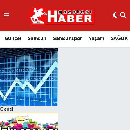
GÜNCEL
SAMSUN
Güncel
Samsun
Samsunspor
Yaşam
SAĞLIK
SAMSUNSPOR
EKONOMİ
YAŞAM
Genel