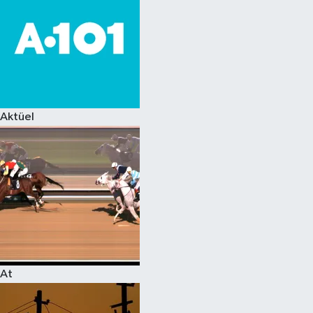
Aktüel
At