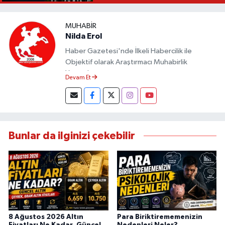
MUHABIR
Nilda Erol
Haber Gazetesi'nde İlkeli Habercilik ile
Objektif olarak Araştırmacı Muhabirlik
Yapmaktayım.
Devam Et
Bunlar da ilginizi çekebilir
8 Ağustos 2026 Altın
Para Biriktirememenizin
Fiyatları Ne Kadar, Güncel
Nedenleri Neler?