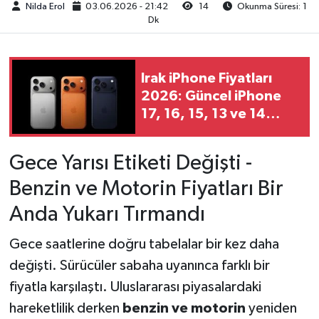
Nilda Erol
03.06.2026 - 21:42
14
Okunma Süresi: 1
Dk
Irak iPhone Fiyatları
2026: Güncel iPhone
17, 16, 15, 13 ve 14
Fiyat Listesi
Gece Yarısı Etiketi Değişti -
Benzin ve Motorin Fiyatları Bir
Anda Yukarı Tırmandı
Gece saatlerine doğru tabelalar bir kez daha
değişti. Sürücüler sabaha uyanınca farklı bir
fiyatla karşılaştı. Uluslararası piyasalardaki
hareketlilik derken
benzin ve motorin
yeniden