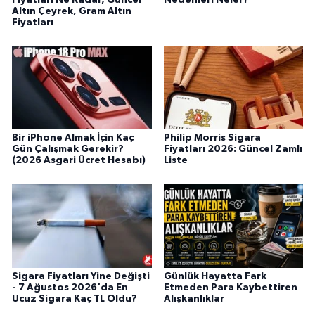
Altın Çeyrek, Gram Altın
Fiyatları
Bir iPhone Almak İçin Kaç
Philip Morris Sigara
Gün Çalışmak Gerekir?
Fiyatları 2026: Güncel Zamlı
(2026 Asgari Ücret Hesabı)
Liste
Sigara Fiyatları Yine Değişti
Günlük Hayatta Fark
- 7 Ağustos 2026'da En
Etmeden Para Kaybettiren
Ucuz Sigara Kaç TL Oldu?
Alışkanlıklar