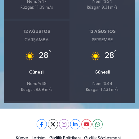
Nem: %47
Nem: %54
Rüzgar: 11.39 m/s
Rüzgar: 9.31 m/s
12 AĞUSTOS
13 AĞUSTOS
ÇARŞAMBA
PERŞEMBE
°
°
28
28
Güneşli
Güneşli
Nem: %48
Nem: %44
Rüzgar: 9.69 m/s
Rüzgar: 12.31 m/s
Künye
İletişim
Gizlilik Politikası
Gizlilik Sözleşmesi