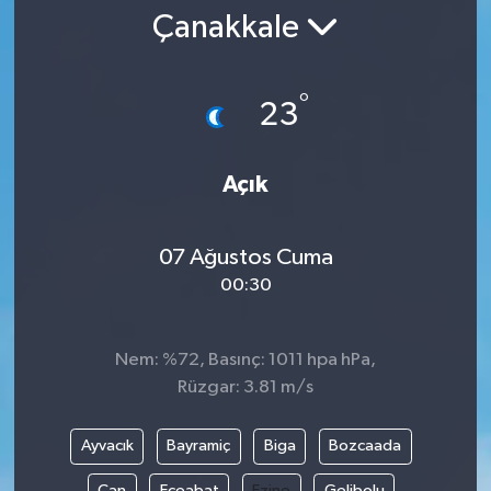
Çanakkale
°
23
Açık
07 Ağustos Cuma
00:30
Nem: %72, Basınç: 1011 hpa hPa,
Rüzgar: 3.81 m/s
Ayvacık
Bayramiç
Biga
Bozcaada
Çan
Eceabat
Ezine
Gelibolu