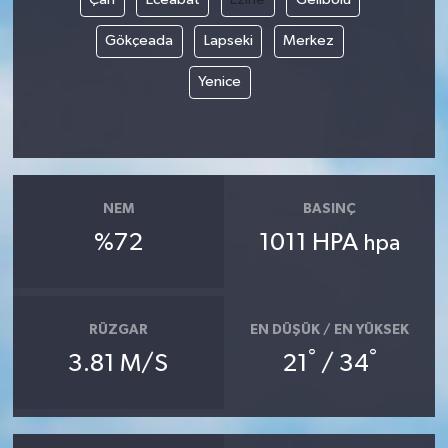
Gökçeada
Lapseki
Merkez
Yenice
NEM
BASINÇ
%72
1011 HPA
hpa
RÜZGAR
EN DÜŞÜK / EN YÜKSEK
°
°
3.81 M/S
21
/ 34