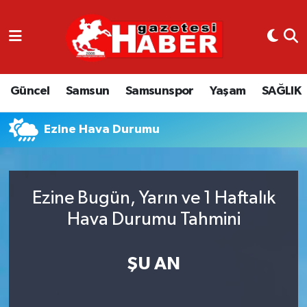
GÜNCEL
SAMSUN
Güncel
Samsun
Samsunspor
Yaşam
SAĞLIK
SAMSUNSPOR
Ezine Hava Durumu
EKONOMİ
YAŞAM
Ezine Bugün, Yarın ve 1 Haftalık
Hava Durumu Tahmini
ŞU AN