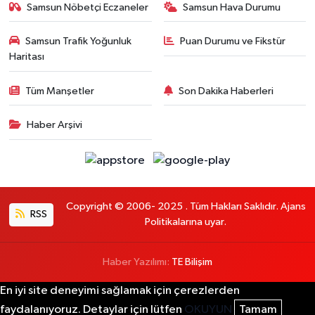
Samsun Nöbetçi Eczaneler
Samsun Hava Durumu
Samsun Trafik Yoğunluk
Puan Durumu ve Fikstür
Haritası
Tüm Manşetler
Son Dakika Haberleri
Haber Arşivi
Copyright © 2006- 2025 . Tüm Hakları Saklıdır. Ajans
RSS
Politikalarına uyar.
Haber Yazılımı:
TE Bilişim
En iyi site deneyimi sağlamak için çerezlerden
faydalanıyoruz. Detaylar için lütfen
OKUYUN
Tamam