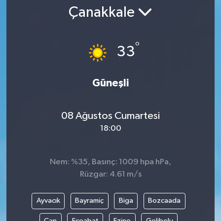
Çanakkale
°
33
Güneşli
08 Ağustos Cumartesi
18:00
Nem: %35, Basınç: 1009 hpa hPa,
Rüzgar: 4.61 m/s
Ayvacık
Bayramiç
Biga
Bozcaada
Çan
Eceabat
Ezine
Gelibolu