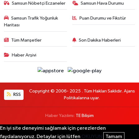
Samsun Nöbetçi Eczaneler
Samsun Hava Durumu
Samsun Trafik Yoğunluk
Puan Durumu ve Fikstür
Haritası
Tüm Manşetler
Son Dakika Haberleri
Haber Arşivi
Copyright © 2006- 2025 . Tüm Hakları Saklıdır. Ajans
RSS
Politikalarına uyar.
Haber Yazılımı:
TE Bilişim
En iyi site deneyimi sağlamak için çerezlerden
faydalanıyoruz. Detaylar için lütfen
OKUYUN
Tamam