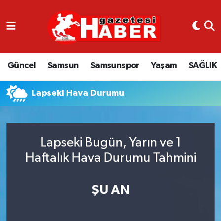
GÜNCEL
SAMSUN
Güncel
Samsun
Samsunspor
Yaşam
SAĞLIK
SAMSUNSPOR
Lapseki Hava Durumu
EKONOMİ
YAŞAM
Lapseki Bugün, Yarın ve 1
Haftalık Hava Durumu Tahmini
ŞU AN