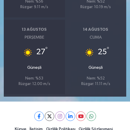
Nem: %56
Nem: %52
Rüzgar: 9.11 m/s
Rüzgar: 10.19 m/s
13 AĞUSTOS
14 AĞUSTOS
PERŞEMBE
CUMA
°
°
27
25
Güneşli
Güneşli
Nem: %53
Nem: %52
Rüzgar: 12.00 m/s
Rüzgar: 11.11 m/s
Künye
İletişim
Gizlilik Politikası
Gizlilik Sözleşmesi