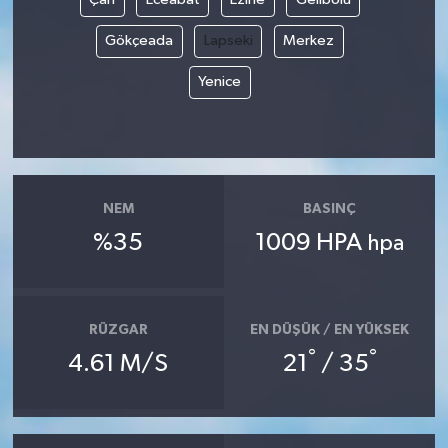
Gökçeada
Lapseki
Merkez
Yenice
NEM
BASINÇ
%35
1009 HPA
hpa
RÜZGAR
EN DÜŞÜK / EN YÜKSEK
°
°
4.61 M/S
21
/ 35