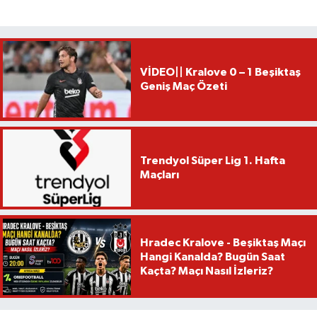
VİDEO|| Kralove 0 – 1 Beşiktaş
Geniş Maç Özeti
Trendyol Süper Lig 1. Hafta
Maçları
Hradec Kralove - Beşiktaş Maçı
Hangi Kanalda? Bugün Saat
Kaçta? Maçı Nasıl İzleriz?