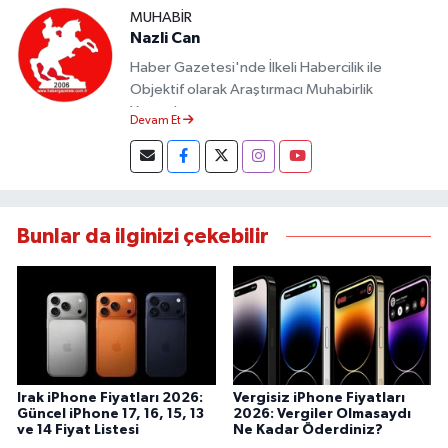
MUHABIR
Nazli Can
Haber Gazetesi'nde İlkeli Habercilik ile
Objektif olarak Araştırmacı Muhabirlik
Yapmaktayım.
Devam Et
Bunlar da ilginizi çekebilir
Irak iPhone Fiyatları 2026:
Vergisiz iPhone Fiyatları
Güncel iPhone 17, 16, 15, 13
2026: Vergiler Olmasaydı
ve 14 Fiyat Listesi
Ne Kadar Öderdiniz?