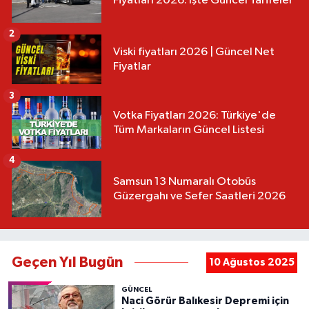
Fiyatları 2026: İşte Güncel Tarifeler
2
Viski fiyatları 2026 | Güncel Net
Fiyatlar
3
Votka Fiyatları 2026: Türkiye'de
Tüm Markaların Güncel Listesi
4
Samsun 13 Numaralı Otobüs
Güzergahı ve Sefer Saatleri 2026
Geçen Yıl Bugün
10 Ağustos 2025
GÜNCEL
Naci Görür Balıkesir Depremi için