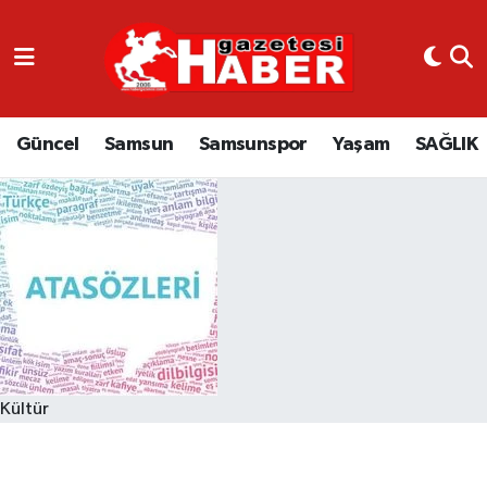
GÜNCEL
SAMSUN
Güncel
Samsun
Samsunspor
Yaşam
SAĞLIK
SAMSUNSPOR
EKONOMİ
YAŞAM
Kültür