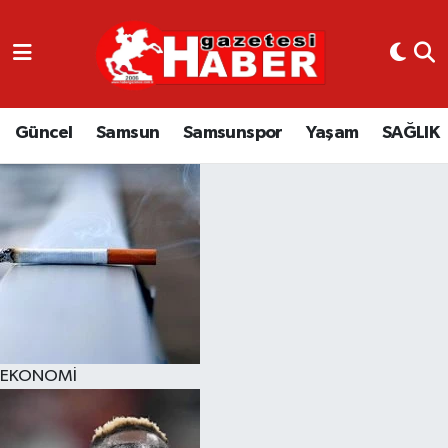
GÜNCEL
SAMSUN
Güncel
Samsun
Samsunspor
Yaşam
SAĞLIK
SAMSUNSPOR
EKONOMİ
YAŞAM
EKONOMİ