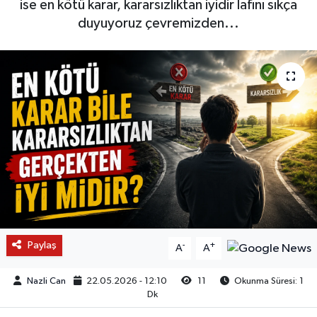
ise en kötü karar, kararsızlıktan iyidir lafını sıkça
duyuyoruz çevremizden...
Paylaş
-
+
A
A
Nazli Can
22.05.2026 - 12:10
11
Okunma Süresi: 1
Dk