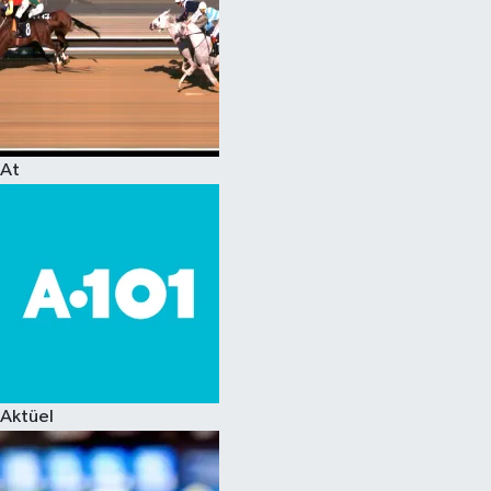
At
Aktüel