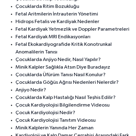
Çocuklarda Ritim Bozukluğu
Fetal Aritmilerin İntrauterin Yönetimi
Hidrops Fetalis ve Kardiyak Nedenler
Fetal Kardiyak Yetmezlik ve Doppler Parametreleri
Fetal Kardiyak MRI Endikasyonları
Fetal Ekokardiyografide Kritik Konotrunkal
Anomalilerin Tanısı
Çocuklarda Anjiyo Nedir, Nasıl Yapılır?
Minik Kalpler Sağlıkla Atsın Diye Buradayız
Çocuklarda Üfürüm Tanısı Nasıl Konulur?
Çocuklarda Göğüs Ağrısı Nedenleri Nelerdir?
Anjiyo Nedir?
Çocuklarda Kalp Hastalığı Nasıl Teşhis Edilir?
Çocuk Kardiyolojisi Bilgilendirme Videosu
Çocuk Kardiyolojisi Nedir?
Çocuk Kardiyolojisi Tanıtım Videosu
Minik Kalplerin Yanında Her Zaman
Kardiyoloji ve Kalp Damar Cerrahisi Arasındaki Fark