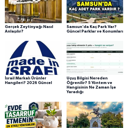
Gerçek Zeytinyağı Nasıl
Samsun’da Kaç Park Var?
Anlaşılır?
Güncel Parklar ve Konumları
İsrail Markalı Ürünler
Uçuş Bilgisi Nereden
Hangileri? 2026 Güncel
Öğrenilir? 5 Yöntem ve
Hangisinin Ne Zaman İşe
Yaradığı