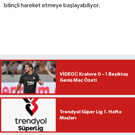
bilinçli hareket etmeye başlayabiliyor.
VİDEO|| Kralove 0 – 1 Beşiktaş
Geniş Maç Özeti
Trendyol Süper Lig 1. Hafta
Maçları