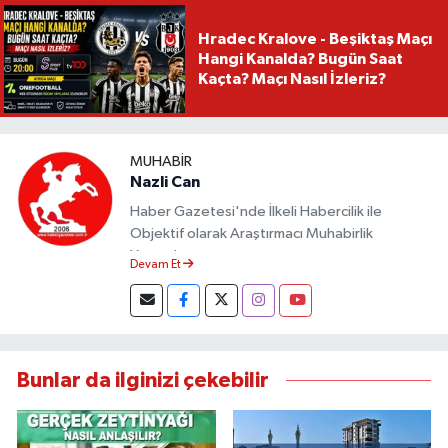
Hradec Kralove - Beşiktaş Maçı
Hangi Kanalda? Bugün Saat
Kaçta? Maçı Nasıl İzleriz?
MUHABIR
Nazli Can
Haber Gazetesi'nde İlkeli Habercilik ile
Objektif olarak Araştırmacı Muhabirlik
Yapmaktayım.
Devam Et
Bunlar da ilginizi çekebilir