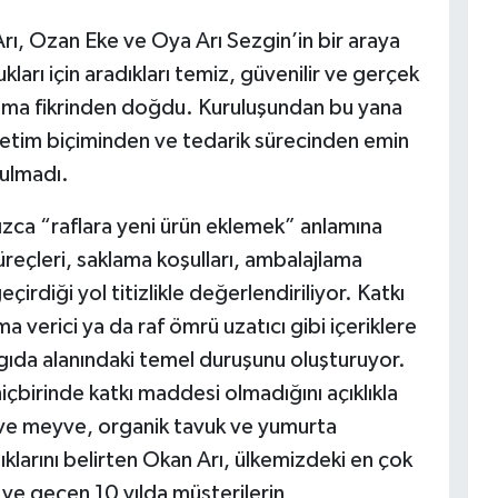
ı, Ozan Eke ve Oya Arı Sezgin’in bir araya
ları için aradıkları temiz, güvenilir ve gerçek
aşma fikrinden doğdu. Kuruluşundan bu yana
retim biçiminden ve tedarik sürecinden emin
nulmadı.
nızca “raflara yeni ürün eklemek” anlamına
süreçleri, saklama koşulları, ambalajlama
irdiği yol titizlikle değerlendiriliyor. Katkı
 verici ya da raf ömrü uzatıcı gibi içeriklere
 gıda alanındaki temel duruşunu oluşturuyor.
hiçbirinde katkı maddesi olmadığını açıklıkla
 ve meyve, organik tavuk ve yumurta
ptıklarını belirten Okan Arı, ülkemizdeki en çok
ı ve geçen 10 yılda müşterilerin