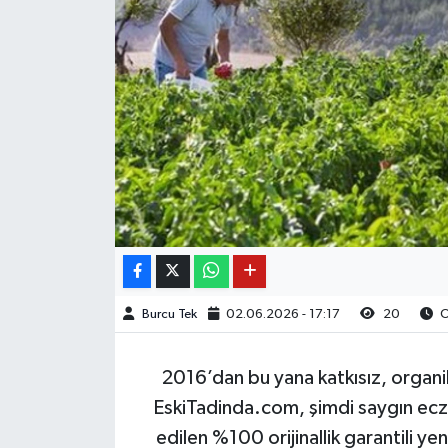
Burcu Tek
02.06.2026 - 17:17
20
O
2016’dan bu yana katkısız, organik
EskiTadinda.com, şimdi saygın ecza
edilen %100 orijinallik garantili yen