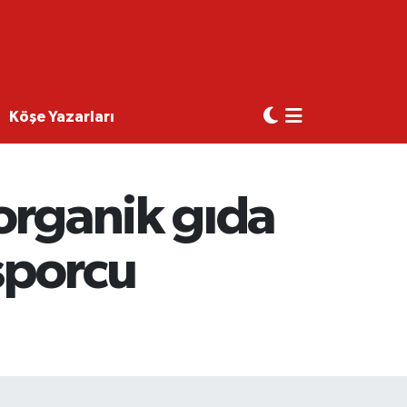
Köşe Yazarları
organik gıda
 sporcu