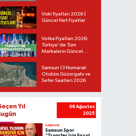
Tarifeler
Viski fiyatları 2026 |
Güncel Net Fiyatlar
Votka Fiyatları 2026:
Türkiye'de Tüm
Markaların Güncel
Listesi
Samsun 13 Numaralı
Otobüs Güzergahı ve
Sefer Saatleri 2026
Geçen Yıl
08 Ağustos
Bugün
2025
SAMSUN
Samsun Spor
“Transfer İçin Fırsat