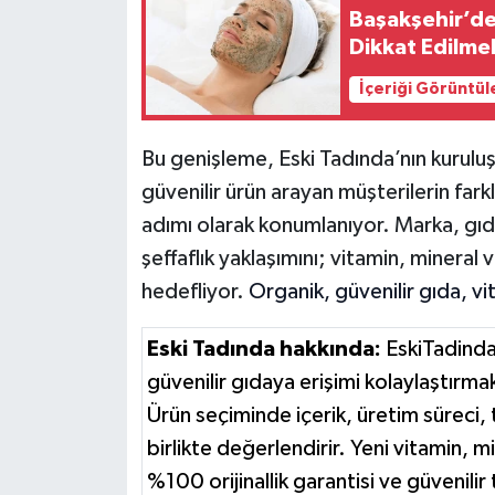
Başakşehir’de
Dikkat Edilme
İçeriği Görüntül
Bu genişleme, Eski Tadında’nın kuruluş
güvenilir ürün arayan müşterilerin farkl
adımı olarak konumlanıyor. Marka, gıda
şeffaflık yaklaşımını; vitamin, mineral
hedefliyor.
Organik, güvenilir gıda, vit
Eski Tadında hakkında:
EskiTadinda
güvenilir gıdaya erişimi kolaylaştırma
Ürün seçiminde içerik, üretim süreci,
birlikte değerlendirir. Yeni vitamin, 
%100 orijinallik garantisi ve güvenilir 