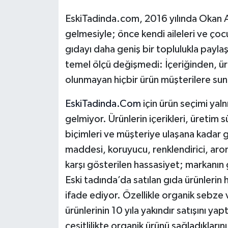
EskiTadinda.com, 2016 yılında Okan Ar
gelmesiyle; önce kendi aileleri ve çocuk
gıdayı daha geniş bir toplulukla payl
temel ölçü değişmedi: İçeriğinden, ü
olunmayan hiçbir ürün müşterilere su
EskiTadinda.Com
için ürün seçimi yal
gelmiyor. Ürünlerin içerikleri, üretim 
biçimleri ve müşteriye ulaşana kadar geç
maddesi, koruyucu, renklendirici, aroma
karşı gösterilen hassasiyet; markanın
Eski tadında’da satılan gıda ürünlerin 
ifade ediyor. Özellikle organik sebze
ürünlerinin 10 yıla yakındır satışını ya
çeşitlilikte organik ürünü sağladıkların