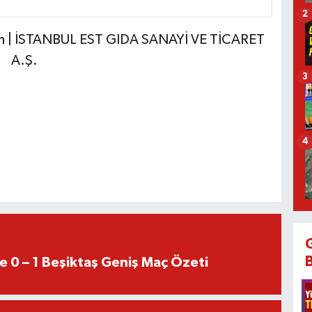
2
m
| İSTANBUL EST GIDA SANAYİ VE TİCARET
A.Ş.
3
4
e 0 – 1 Beşiktaş Geniş Maç Özeti