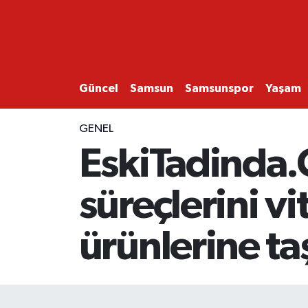
GÜNCEL
SAMSUN
Güncel
Samsun
Samsunspor
Yaşam
SAMSUNSPOR
GENEL
EskiTadinda.
EKONOMİ
süreçlerini v
YAŞAM
ürünlerine ta