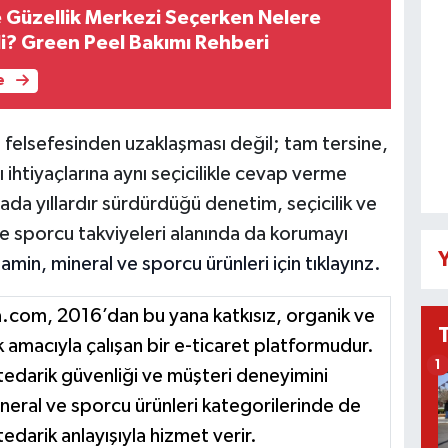
 Güzellik Merkezi Seçerken Nelere
li? Green Peel Bakımı Rehberi
e
 felsefesinden uzaklaşması değil; tam tersine,
ı ihtiyaçlarına aynı seçicilikle cevap verme
da yıllardır sürdürdüğü denetim, seçicilik ve
 ve sporcu takviyeleri alanında da korumayı
Y
amin, mineral ve sporcu ürünleri için tıklayınz.
.com, 2016’dan bu yana katkısız, organik ve
k amacıyla çalışan bir e-ticaret platformudur.
1
 tedarik güvenliği ve müşteri deneyimini
mineral ve sporcu ürünleri kategorilerinde de
tedarik anlayışıyla hizmet verir.