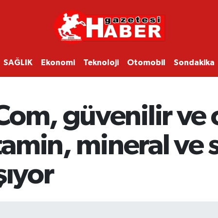
SAĞLIK
Ekonomi
Teknoloji
Otomobil
Sondakika
Com, güvenilir ve 
itamin, mineral ve
şıyor