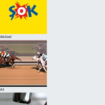
Aktüel
At