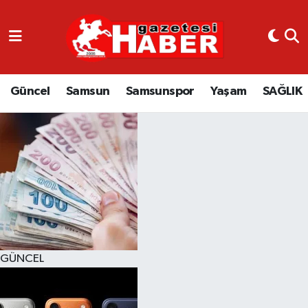
GÜNCEL
SAMSUN
Güncel
Samsun
Samsunspor
Yaşam
SAĞLIK
SAMSUNSPOR
EKONOMİ
YAŞAM
GÜNCEL