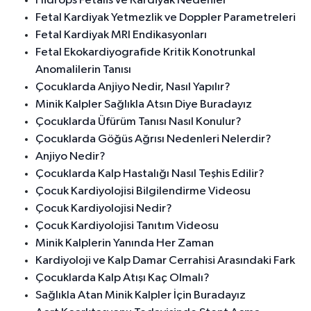
Hidrops Fetalis ve Kardiyak Nedenler
Fetal Kardiyak Yetmezlik ve Doppler Parametreleri
Fetal Kardiyak MRI Endikasyonları
Fetal Ekokardiyografide Kritik Konotrunkal
Anomalilerin Tanısı
Çocuklarda Anjiyo Nedir, Nasıl Yapılır?
Minik Kalpler Sağlıkla Atsın Diye Buradayız
Çocuklarda Üfürüm Tanısı Nasıl Konulur?
Çocuklarda Göğüs Ağrısı Nedenleri Nelerdir?
Anjiyo Nedir?
Çocuklarda Kalp Hastalığı Nasıl Teşhis Edilir?
Çocuk Kardiyolojisi Bilgilendirme Videosu
Çocuk Kardiyolojisi Nedir?
Çocuk Kardiyolojisi Tanıtım Videosu
Minik Kalplerin Yanında Her Zaman
Kardiyoloji ve Kalp Damar Cerrahisi Arasındaki Fark
Çocuklarda Kalp Atışı Kaç Olmalı?
Sağlıkla Atan Minik Kalpler İçin Buradayız