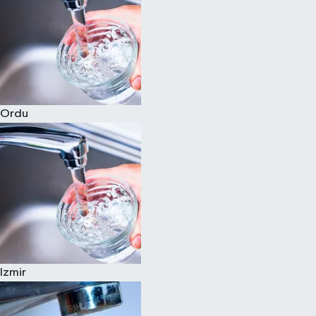
Ordu
Izmir