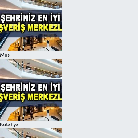
Muş
Kütahya