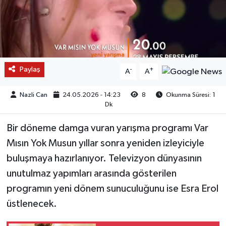
Paylaş
-
+
A
A
Nazli Can
24.05.2026 - 14:23
8
Okunma Süresi: 1
Dk
Bir döneme damga vuran yarışma programı Var
Mısın Yok Musun yıllar sonra yeniden izleyiciyle
buluşmaya hazırlanıyor. Televizyon dünyasının
unutulmaz yapımları arasında gösterilen
programın yeni dönem sunuculuğunu ise Esra Erol
üstlenecek.