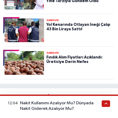
Yine Tarzıyla Gündem Oldu
SAMSUN
Yol Kenarında Otlayan İneği Çalıp
43 Bin Liraya Sattı!
SAMSUN
Fındık Alım Fiyatları Açıklandı:
Üreticiye Derin Nefes
Haber Gazetesi İçerik
Nakit Kullanımı Azalıyor Mu? Dünyada
12:04
Bu kategorideki yazılar sağlık tavsiyesi değildir. Sağlık
Nakit Giderek Azalıyor Mu?
durumunuzla ilgili doğru teşhis ve tedavi için