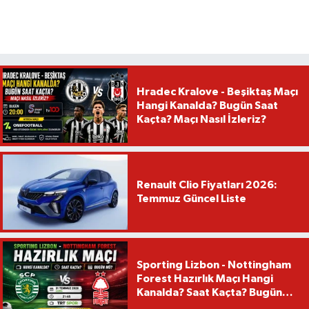
Hradec Kralove - Beşiktaş Maçı
Hangi Kanalda? Bugün Saat
Kaçta? Maçı Nasıl İzleriz?
Renault Clio Fiyatları 2026:
Temmuz Güncel Liste
Sporting Lizbon - Nottingham
Forest Hazırlık Maçı Hangi
Kanalda? Saat Kaçta? Bugün
Mü?