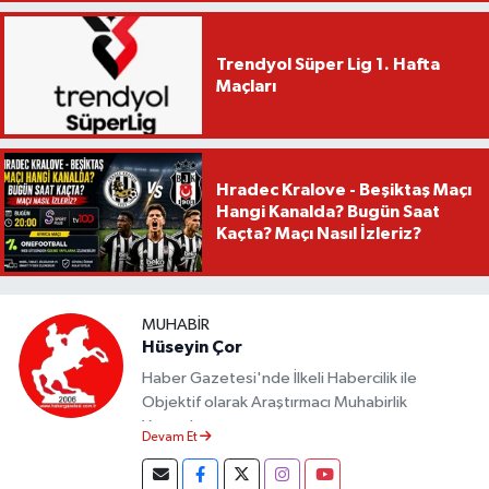
Trendyol Süper Lig 1. Hafta
Maçları
Hradec Kralove - Beşiktaş Maçı
Hangi Kanalda? Bugün Saat
Kaçta? Maçı Nasıl İzleriz?
MUHABIR
Hüseyin Çor
Haber Gazetesi'nde İlkeli Habercilik ile
Objektif olarak Araştırmacı Muhabirlik
Yapmaktayım.
Devam Et