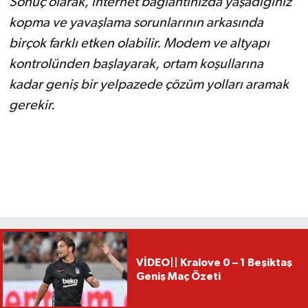
Sonuç olarak, internet bağlantınızda yaşadığınız
kopma ve yavaşlama sorunlarının arkasında
birçok farklı etken olabilir. Modem ve altyapı
kontrolünden başlayarak, ortam koşullarına
kadar geniş bir yelpazede çözüm yolları aramak
gerekir.
VİDEO|| Kralove 0 – 1 Beşiktaş
Geniş Maç Özeti