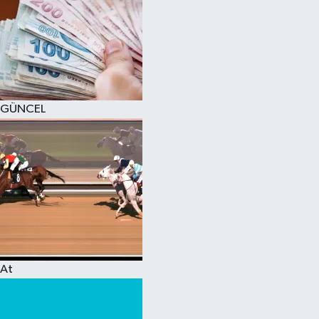
GÜNCEL
At