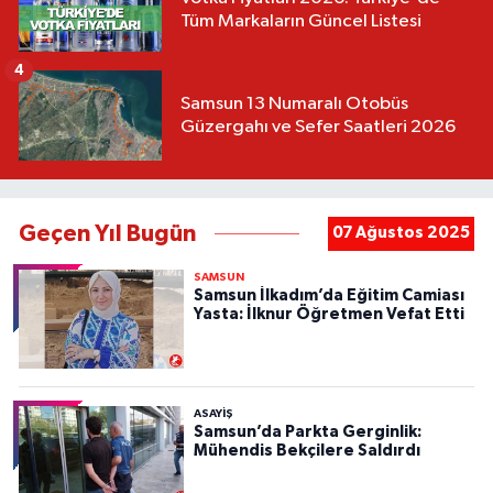
Tüm Markaların Güncel Listesi
4
Samsun 13 Numaralı Otobüs
Güzergahı ve Sefer Saatleri 2026
Geçen Yıl Bugün
07 Ağustos 2025
SAMSUN
Samsun İlkadım’da Eğitim Camiası
Yasta: İlknur Öğretmen Vefat Etti
ASAYIŞ
Samsun’da Parkta Gerginlik:
Mühendis Bekçilere Saldırdı