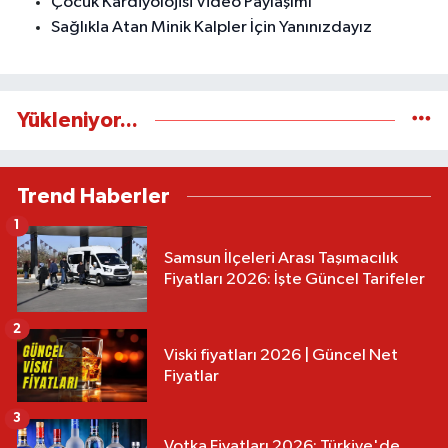
Çocuk Kardiyolojisi Video Paylaşımı
Sağlıkla Atan Minik Kalpler İçin Yanınızdayız
Yükleniyor...
Trend Haberler
1
Samsun İlçeleri Arası Taşımacılık
Fiyatları 2026: İşte Güncel Tarifeler
2
Viski fiyatları 2026 | Güncel Net
Fiyatlar
3
Votka Fiyatları 2026: Türkiye'de