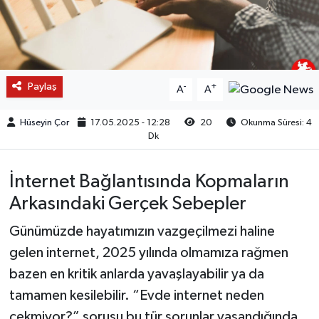
Paylaş
-
+
A
A
Hüseyin Çor
17.05.2025 - 12:28
20
Okunma Süresi: 4
Dk
İnternet Bağlantısında Kopmaların
Arkasındaki Gerçek Sebepler
Günümüzde hayatımızın vazgeçilmezi haline
gelen internet, 2025 yılında olmamıza rağmen
bazen en kritik anlarda yavaşlayabilir ya da
tamamen kesilebilir. “Evde internet neden
çekmiyor?” sorusu bu tür sorunlar yaşandığında