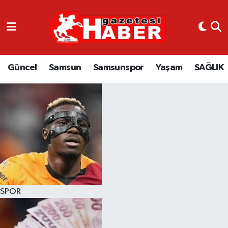
GÜNCEL
SAMSUN
Güncel
Samsun
Samsunspor
Yaşam
SAĞLIK
SAMSUNSPOR
EKONOMİ
YAŞAM
SPOR