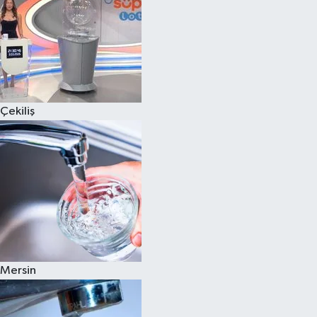
Çekiliş
Mersin