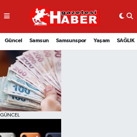
GÜNCEL
SAMSUN
Güncel
Samsun
Samsunspor
Yaşam
SAĞLIK
SAMSUNSPOR
EKONOMİ
YAŞAM
GÜNCEL