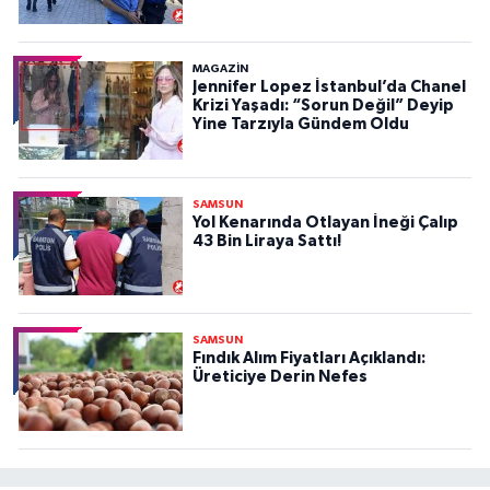
MAGAZİN
Jennifer Lopez İstanbul’da Chanel
Krizi Yaşadı: “Sorun Değil” Deyip
Yine Tarzıyla Gündem Oldu
SAMSUN
Yol Kenarında Otlayan İneği Çalıp
43 Bin Liraya Sattı!
SAMSUN
Fındık Alım Fiyatları Açıklandı:
Üreticiye Derin Nefes