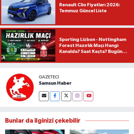
Renault Clio Fiyatları 2026:
Temmuz Güncel Liste
Sporting Lizbon - Nottingham
Forest Hazırlık Maçı Hangi
Kanalda? Saat Kaçta? Bugün
Mü?
GAZETECI
Samsun Haber
Bunlar da ilginizi çekebilir