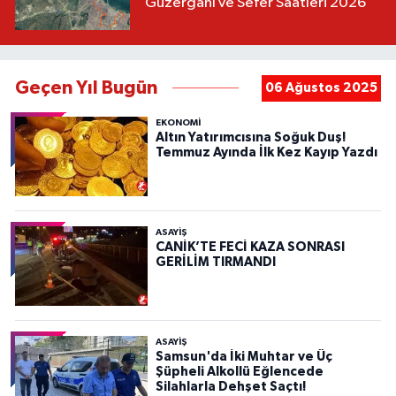
Güzergahı ve Sefer Saatleri 2026
Geçen Yıl Bugün
06 Ağustos 2025
EKONOMİ
Altın Yatırımcısına Soğuk Duş!
Temmuz Ayında İlk Kez Kayıp Yazdı
ASAYIŞ
CANİK’TE FECİ KAZA SONRASI
GERİLİM TIRMANDI
ASAYIŞ
Samsun'da İki Muhtar ve Üç
Şüpheli Alkollü Eğlencede
Silahlarla Dehşet Saçtı!