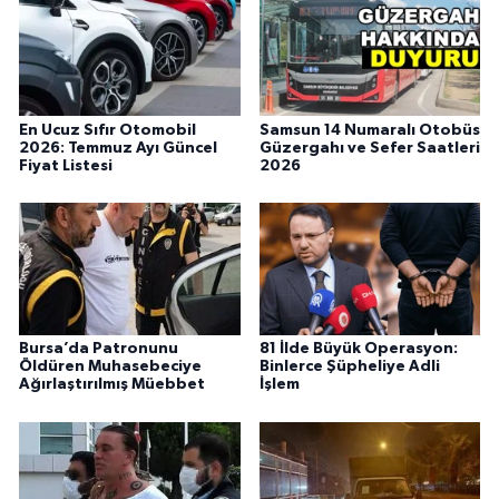
En Ucuz Sıfır Otomobil
Samsun 14 Numaralı Otobüs
2026: Temmuz Ayı Güncel
Güzergahı ve Sefer Saatleri
Fiyat Listesi
2026
Bursa’da Patronunu
81 İlde Büyük Operasyon:
Öldüren Muhasebeciye
Binlerce Şüpheliye Adli
Ağırlaştırılmış Müebbet
İşlem