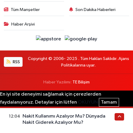
Tüm Manşetler
Son Dakika Haberleri
Haber Arşivi
Copyright © 2006- 2025 . Tüm Hakları Saklıdır. Ajans
RSS
Politikalarına uyar.
Haber Yazılımı:
TE Bilişim
En iyi site deneyimi sağlamak için çerezlerden
faydalanıyoruz. Detaylar için lütfen
OKUYUN
Tamam
Nakit Kullanımı Azalıyor Mu? Dünyada
12:04
Nakit Giderek Azalıyor Mu?