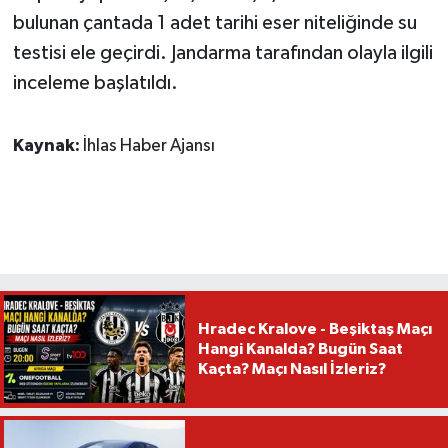
bulunan çantada 1 adet tarihi eser niteliğinde su
testisi ele geçirdi. Jandarma tarafından olayla ilgili
inceleme başlatıldı.
Kaynak:
İhlas Haber Ajansı
Hradec Kralove - Beşiktaş Maçı
Hangi Kanalda? Bugün Saat
Kaçta? Maçı Nasıl İzleriz?