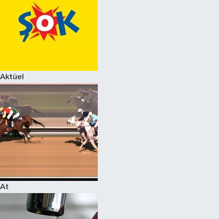
Aktüel
At