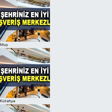
Muş
Kütahya