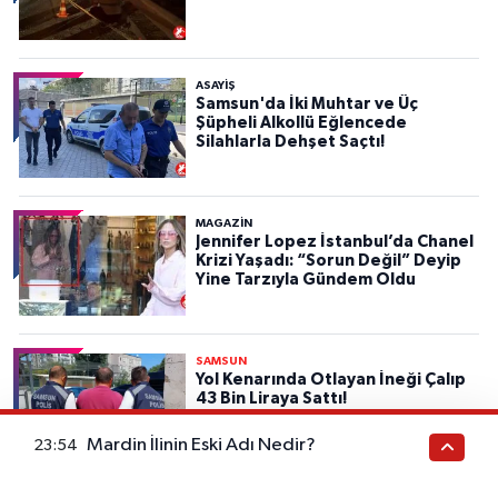
ASAYIŞ
Samsun'da İki Muhtar ve Üç
Şüpheli Alkollü Eğlencede
Silahlarla Dehşet Saçtı!
MAGAZİN
Jennifer Lopez İstanbul’da Chanel
Krizi Yaşadı: “Sorun Değil” Deyip
Yine Tarzıyla Gündem Oldu
SAMSUN
Yol Kenarında Otlayan İneği Çalıp
43 Bin Liraya Sattı!
Mardin İlinin Eski Adı Nedir?
23:54