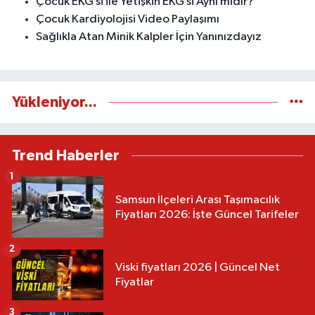
Çocuk EKG’si ile Yetişkin EKG’si Aynı mıdır?
Çocuk Kardiyolojisi Video Paylaşımı
Sağlıkla Atan Minik Kalpler İçin Yanınızdayız
Yükleniyor...
Trend Haberler
1
Samsun İlçeleri Arası Taşımacılık
Fiyatları 2026: İşte Güncel Tarifeler
2
Viski fiyatları 2026 | Güncel Net
Fiyatlar
3