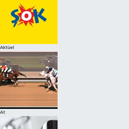
Aktüel
At