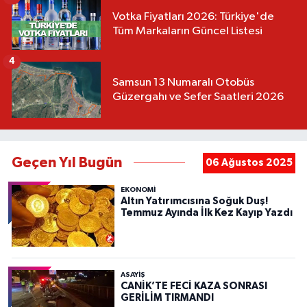
Votka Fiyatları 2026: Türkiye'de
Tüm Markaların Güncel Listesi
4
Samsun 13 Numaralı Otobüs
Güzergahı ve Sefer Saatleri 2026
Geçen Yıl Bugün
06 Ağustos 2025
EKONOMİ
Altın Yatırımcısına Soğuk Duş!
Temmuz Ayında İlk Kez Kayıp Yazdı
ASAYIŞ
CANİK’TE FECİ KAZA SONRASI
GERİLİM TIRMANDI