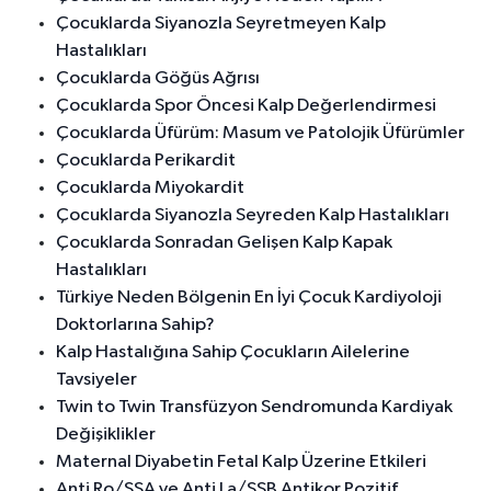
Çocuklarda Siyanozla Seyretmeyen Kalp
Hastalıkları
Çocuklarda Göğüs Ağrısı
Çocuklarda Spor Öncesi Kalp Değerlendirmesi
Çocuklarda Üfürüm: Masum ve Patolojik Üfürümler
Çocuklarda Perikardit
Çocuklarda Miyokardit
Çocuklarda Siyanozla Seyreden Kalp Hastalıkları
Çocuklarda Sonradan Gelişen Kalp Kapak
Hastalıkları
Türkiye Neden Bölgenin En İyi Çocuk Kardiyoloji
Doktorlarına Sahip?
Kalp Hastalığına Sahip Çocukların Ailelerine
Tavsiyeler
Twin to Twin Transfüzyon Sendromunda Kardiyak
Değişiklikler
Maternal Diyabetin Fetal Kalp Üzerine Etkileri
Anti Ro/SSA ve Anti La/SSB Antikor Pozitif