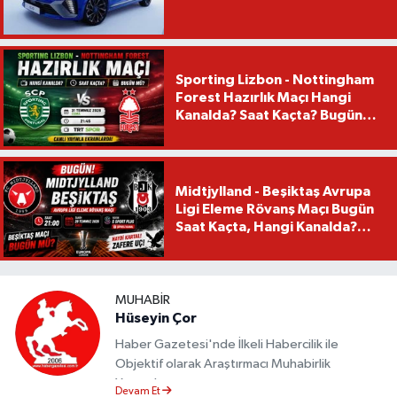
Sporting Lizbon - Nottingham
Forest Hazırlık Maçı Hangi
Kanalda? Saat Kaçta? Bugün
Mü?
Midtjylland - Beşiktaş Avrupa
Ligi Eleme Rövanş Maçı Bugün
Saat Kaçta, Hangi Kanalda?
Beşiktaş Maçı Bugün Mü?
MUHABIR
Hüseyin Çor
Haber Gazetesi'nde İlkeli Habercilik ile
Objektif olarak Araştırmacı Muhabirlik
Yapmaktayım.
Devam Et