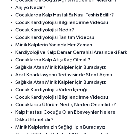
Çocuklarda Göğüs Ağrısı Nedenleri Nelerdir?
Anjiyo Nedir?
Çocuklarda Kalp Hastalığı Nasıl Teşhis Edilir?
Çocuk Kardiyolojisi Bilgilendirme Videosu
Çocuk Kardiyolojisi Nedir?
Çocuk Kardiyolojisi Tanıtım Videosu
Minik Kalplerin Yanında Her Zaman
Kardiyoloji ve Kalp Damar Cerrahisi Arasındaki Fark
Çocuklarda Kalp Atışı Kaç Olmalı?
Sağlıkla Atan Minik Kalpler İçin Buradayız
Aort Koarktasyonu Tedavisinde Stent Açma
Sağlıkla Atan Minik Kalpler İçin Buradayız
Çocuk Kardiyolojisi Video İçeriği
Çocuk Kardiyolojisi Bilgilendirme Videosu
Çocuklarda Üfürüm Nedir, Neden Önemlidir?
Kalp Hastası Çocuğu Olan Ebeveynler Nelere
Dikkat Etmelidir?
Minik Kalplerimizin Sağlığı İçin Buradayız