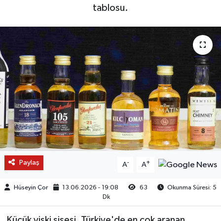
tablosu.
Paylaş
-
+
A
A
Hüseyin Çor
13.06.2026 - 19:08
63
Okunma Süresi: 5
Dk
Küçük viski şişesi, Türkiye'de en çok aranan