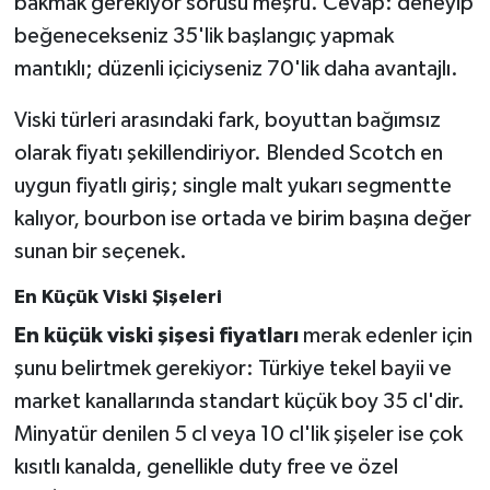
bakmak gerekiyor sorusu meşru. Cevap: deneyip
beğenecekseniz 35'lik başlangıç yapmak
mantıklı; düzenli içiciyseniz 70'lik daha avantajlı.
Viski türleri arasındaki fark, boyuttan bağımsız
olarak fiyatı şekillendiriyor. Blended Scotch en
uygun fiyatlı giriş; single malt yukarı segmentte
kalıyor, bourbon ise ortada ve birim başına değer
sunan bir seçenek.
En Küçük Viski Şişeleri
En küçük viski şişesi fiyatları
merak edenler için
şunu belirtmek gerekiyor: Türkiye tekel bayii ve
market kanallarında standart küçük boy 35 cl'dir.
Minyatür denilen 5 cl veya 10 cl'lik şişeler ise çok
kısıtlı kanalda, genellikle duty free ve özel