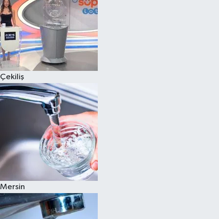
Çekiliş
Mersin