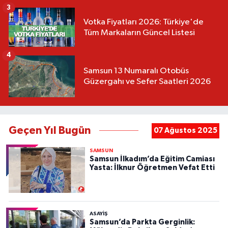
3
Votka Fiyatları 2026: Türkiye'de
Tüm Markaların Güncel Listesi
4
Samsun 13 Numaralı Otobüs
Güzergahı ve Sefer Saatleri 2026
Geçen Yıl Bugün
07 Ağustos 2025
SAMSUN
Samsun İlkadım’da Eğitim Camiası
Yasta: İlknur Öğretmen Vefat Etti
ASAYIŞ
Samsun’da Parkta Gerginlik: