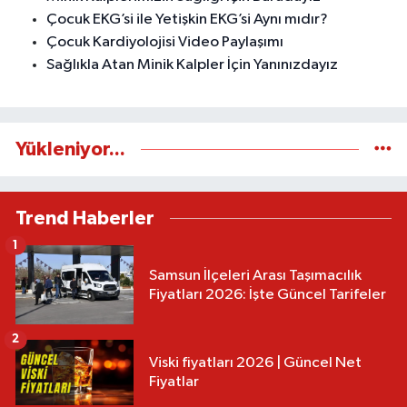
Çocuk EKG’si ile Yetişkin EKG’si Aynı mıdır?
Çocuk Kardiyolojisi Video Paylaşımı
Sağlıkla Atan Minik Kalpler İçin Yanınızdayız
Yükleniyor...
Trend Haberler
1
Samsun İlçeleri Arası Taşımacılık
Fiyatları 2026: İşte Güncel Tarifeler
2
Viski fiyatları 2026 | Güncel Net
Fiyatlar