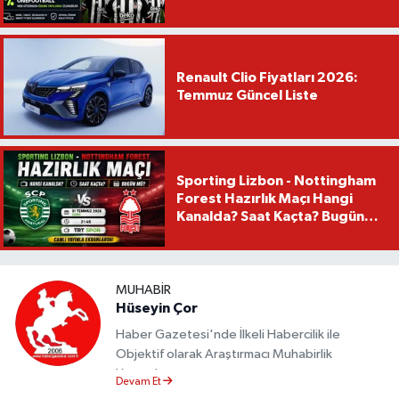
Renault Clio Fiyatları 2026:
Temmuz Güncel Liste
Sporting Lizbon - Nottingham
Forest Hazırlık Maçı Hangi
Kanalda? Saat Kaçta? Bugün
Mü?
MUHABIR
Hüseyin Çor
Haber Gazetesi'nde İlkeli Habercilik ile
Objektif olarak Araştırmacı Muhabirlik
Yapmaktayım.
Devam Et