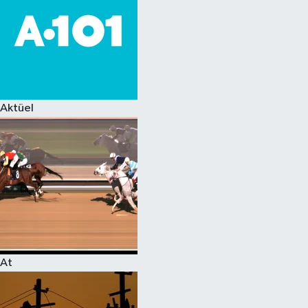
Aktüel
At