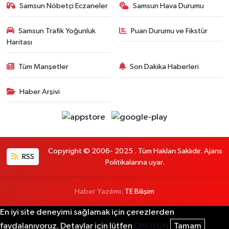
Samsun Nöbetçi Eczaneler
Samsun Hava Durumu
Samsun Trafik Yoğunluk
Puan Durumu ve Fikstür
Haritası
Tüm Manşetler
Son Dakika Haberleri
Haber Arşivi
Copyright © 2006- 2025 . Tüm Hakları Saklıdır. Ajans
RSS
Politikalarına uyar.
Haber Yazılımı:
TE Bilişim
En iyi site deneyimi sağlamak için çerezlerden
faydalanıyoruz. Detaylar için lütfen
OKUYUN
Tamam