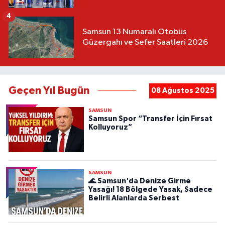
4
Samsun 13 Numaralı Otobüs
Güzergahı ve Sefer Saatleri 2026
Geçen Yıl Bugün
08 Ağustos 2025
SAMSUN
Samsun Spor “Transfer İçin Fırsat
Kolluyoruz”
SAMSUN
🌊 Samsun'da Denize Girme
Yasağı! 18 Bölgede Yasak, Sadece
Belirli Alanlarda Serbest