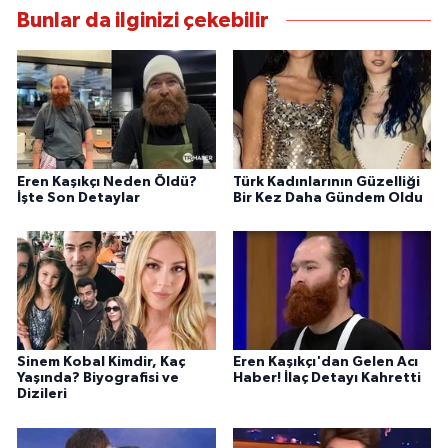
Bunlar da ilginizi çekebilir
Eren Kaşıkçı Neden Öldü?
Türk Kadınlarının Güzelliği
İşte Son Detaylar
Bir Kez Daha Gündem Oldu
Sinem Kobal Kimdir, Kaç
Eren Kaşıkçı'dan Gelen Acı
Yaşında? Biyografisi ve
Haber! İlaç Detayı Kahretti
Dizileri