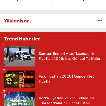
Yükleniyor...
Trend Haberler
1
Samsun İlçeleri Arası Taşımacılık
Fiyatları 2026: İşte Güncel Tarifeler
2
Viski fiyatları 2026 | Güncel Net
Fiyatlar
3
Votka Fiyatları 2026: Türkiye'de
Tüm Markaların Güncel Listesi