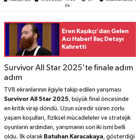
Dk
Eren Kaşıkçı'dan Gelen
Acı Haber! İlaç Detayı
Kahretti
Survivor All Star 2025'te finale adım
adım
TV8 ekranlarının ilgiyle takip edilen yarışması
Survivor All Star 2025
, büyük final öncesinde
en kritik virajı döndü. Uzun süredir süren zorlu
yaşam koşulları, fiziksel mücadeleler ve stratejik
oyunların ardından, yarışmanın son iki ismi belli
oldu. İlk olarak
Batuhan Karacakaya
, gösterdiği