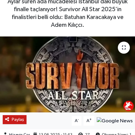
Aylar süren ada mücadelesi İstanbul’daki büyük
finalle taçlanıyor! Survivor All Star 2025’in
finalistleri belli oldu: Batuhan Karacakaya ve
Adem Kılıçcı.
Paylaş
-
+
A
A
Hüseyin Çor
13.06.2025 - 11:43
27
Okunma Süresi: 1