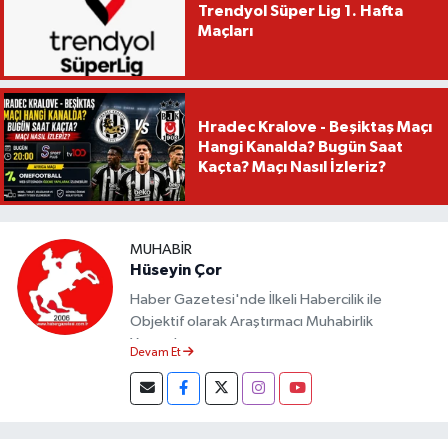
Trendyol Süper Lig 1. Hafta
Maçları
Hradec Kralove - Beşiktaş Maçı
Hangi Kanalda? Bugün Saat
Kaçta? Maçı Nasıl İzleriz?
MUHABIR
Hüseyin Çor
Haber Gazetesi'nde İlkeli Habercilik ile
Objektif olarak Araştırmacı Muhabirlik
Yapmaktayım.
Devam Et