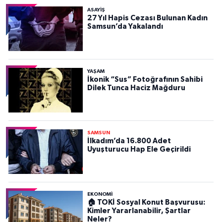
ASAYIŞ
27 Yıl Hapis Cezası Bulunan Kadın
Samsun’da Yakalandı
YAŞAM
İkonik “Sus” Fotoğrafının Sahibi
Dilek Tunca Haciz Mağduru
SAMSUN
İlkadım’da 16.800 Adet
Uyuşturucu Hap Ele Geçirildi
EKONOMİ
🏠 TOKİ Sosyal Konut Başvurusu:
Kimler Yararlanabilir, Şartlar
Neler?