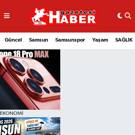
GÜNCEL
SAMSUN
Güncel
Samsun
Samsunspor
Yaşam
SAĞLIK
SAMSUNSPOR
EKONOMİ
YAŞAM
EKONOMİ