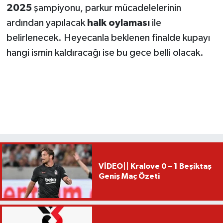
2025
şampiyonu, parkur mücadelelerinin
ardından yapılacak
halk oylaması
ile
belirlenecek. Heyecanla beklenen finalde kupayı
hangi ismin kaldıracağı ise bu gece belli olacak.
VİDEO|| Kralove 0 – 1 Beşiktaş
Geniş Maç Özeti