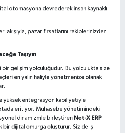
jital otomasyona devrederek insan kaynaklı
i akışıyla, pazar fırsatlarını rakiplerinizden
leceğe Taşıyın
i bir gelişim yolculuğudur. Bu yolculukta size
eçleri en yalın haliyle yönetmenize olanak
ar.
e yüksek entegrasyon kabiliyetiyle
 potada eritiyor. Muhasebe yönetimindeki
syonel dinamizmle birleştiren
Net-X ERP
bir dijital omurga oluşturur. Siz de iş