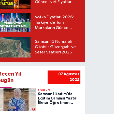
Güncel Net Fiyatlar
Votka Fiyatları 2026:
Türkiye'de Tüm
Markaların Güncel
Listesi
Samsun 13 Numaralı
Otobüs Güzergahı ve
Sefer Saatleri 2026
Geçen Yıl
07 Ağustos
Bugün
2025
SAMSUN
Samsun İlkadım’da
Eğitim Camiası Yasta:
İlknur Öğretmen
Vefat Etti