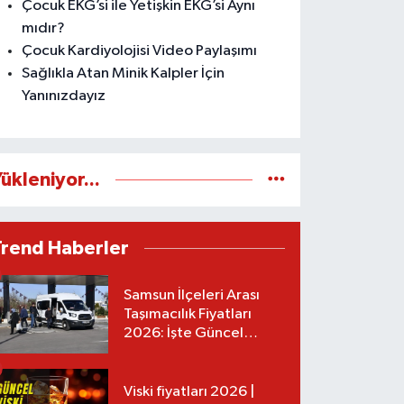
Çocuk EKG’si ile Yetişkin EKG’si Aynı
mıdır?
Çocuk Kardiyolojisi Video Paylaşımı
Sağlıkla Atan Minik Kalpler İçin
Yanınızdayız
ükleniyor...
Trend Haberler
Samsun İlçeleri Arası
Taşımacılık Fiyatları
2026: İşte Güncel
Tarifeler
Viski fiyatları 2026 |