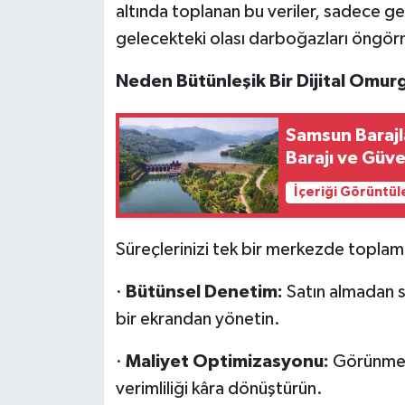
altında toplanan bu veriler, sadece 
gelecekteki olası darboğazları öngörm
Neden Bütünleşik Bir Dijital Omur
Samsun Barajl
Barajı ve Güv
İçeriği Görüntül
Süreçlerinizi tek bir merkezde toplamak
·
Bütünsel Denetim:
Satın almadan sa
bir ekrandan yönetin.
·
Maliyet Optimizasyonu:
Görünmeye
verimliliği kâra dönüştürün.