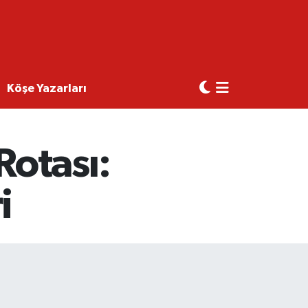
Köşe Yazarları
otası:
i