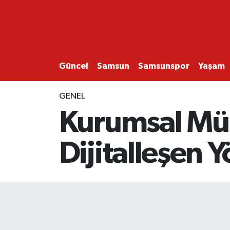
GÜNCEL
SAMSUN
Güncel
Samsun
Samsunspor
Yaşam
SAMSUNSPOR
GENEL
Kurumsal Mük
EKONOMİ
Dijitalleşen 
YAŞAM