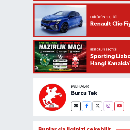
EDITÖRÜN SEÇTIĞI
Renault Clio F
EDITÖRÜN SEÇTIĞI
Sporting Lizbo
Hangi Kanalda
MUHABIR
Burcu Tek
Bunlar da ilginizi çekebilir