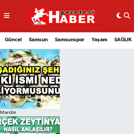
GÜNCEL
SAMSUN
Güncel
Samsun
Samsunspor
Yaşam
SAĞLIK
SAMSUNSPOR
EKONOMİ
YAŞAM
Mardin