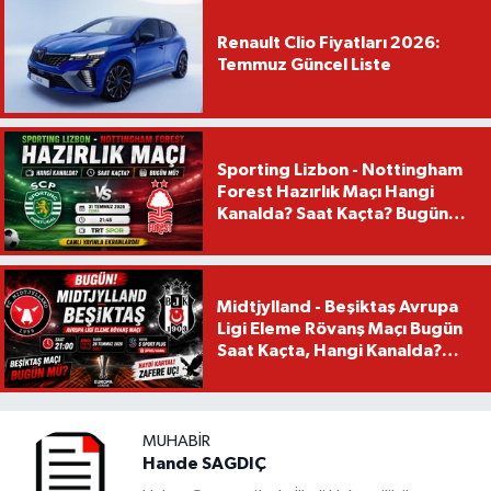
Renault Clio Fiyatları 2026:
Temmuz Güncel Liste
Sporting Lizbon - Nottingham
Forest Hazırlık Maçı Hangi
Kanalda? Saat Kaçta? Bugün
Mü?
Midtjylland - Beşiktaş Avrupa
Ligi Eleme Rövanş Maçı Bugün
Saat Kaçta, Hangi Kanalda?
Beşiktaş Maçı Bugün Mü?
MUHABIR
Hande SAGDIÇ