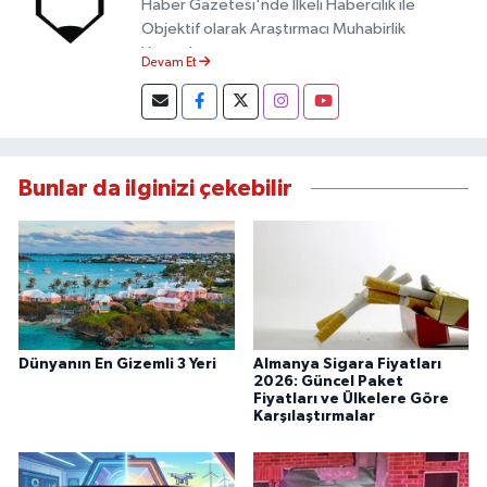
Haber Gazetesi'nde İlkeli Habercilik ile
Objektif olarak Araştırmacı Muhabirlik
Yapmaktayım.
Devam Et
Bunlar da ilginizi çekebilir
Dünyanın En Gizemli 3 Yeri
Almanya Sigara Fiyatları
2026: Güncel Paket
Fiyatları ve Ülkelere Göre
Karşılaştırmalar