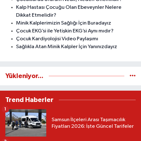
Kalp Hastası Çocuğu Olan Ebeveynler Nelere
Dikkat Etmelidir?
Minik Kalplerimizin Sağlığı İçin Buradayız
Çocuk EKG’si ile Yetişkin EKG’si Aynı mıdır?
Çocuk Kardiyolojisi Video Paylaşımı
Sağlıkla Atan Minik Kalpler İçin Yanınızdayız
Yükleniyor...
Trend Haberler
1
Samsun İlçeleri Arası Taşımacılık
Fiyatları 2026: İşte Güncel Tarifeler