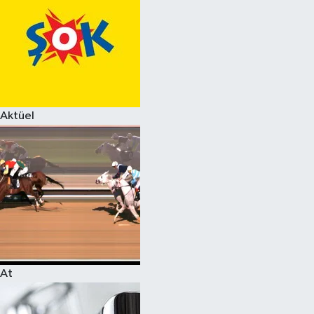
Aktüel
At