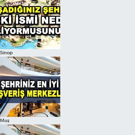
Sinop
Muş