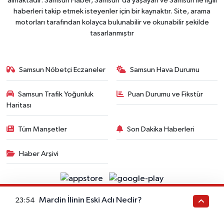
almaktadır. Samsun Haber, Samsun'da yaşayan ve Samsun ile ilgili
haberleri takip etmek isteyenler için bir kaynaktır. Site, arama
motorları tarafından kolayca bulunabilir ve okunabilir şekilde
tasarlanmıştır
Samsun Nöbetçi Eczaneler
Samsun Hava Durumu
Samsun Trafik Yoğunluk
Puan Durumu ve Fikstür
Haritası
Tüm Manşetler
Son Dakika Haberleri
Haber Arşivi
Mardin İlinin Eski Adı Nedir?
23:54
Copyright © 2006- 2025 . Tüm Hakları Saklıdır. Ajans
RSS
Politikalarına uyar.