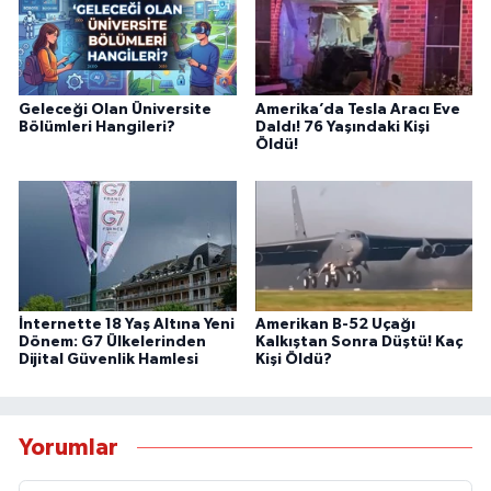
Geleceği Olan Üniversite
Amerika’da Tesla Aracı Eve
Bölümleri Hangileri?
Daldı! 76 Yaşındaki Kişi
Öldü!
İnternette 18 Yaş Altına Yeni
Amerikan B-52 Uçağı
Dönem: G7 Ülkelerinden
Kalkıştan Sonra Düştü! Kaç
Dijital Güvenlik Hamlesi
Kişi Öldü?
Yorumlar