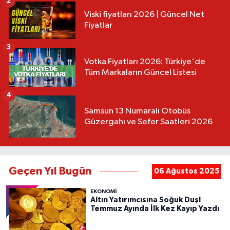
2
Viski fiyatları 2026 | Güncel Net
Fiyatlar
3
Votka Fiyatları 2026: Türkiye'de
Tüm Markaların Güncel Listesi
4
Samsun 13 Numaralı Otobüs
Güzergahı ve Sefer Saatleri 2026
Geçen Yıl Bugün
06 Ağustos 2025
EKONOMİ
Altın Yatırımcısına Soğuk Duş!
Temmuz Ayında İlk Kez Kayıp Yazdı