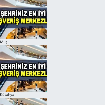
Muş
Kütahya