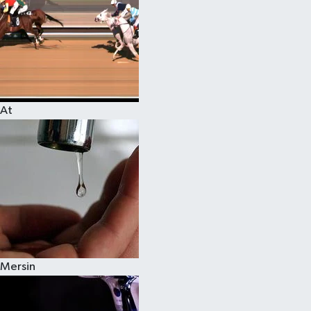
At
Mersin