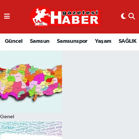
GÜNCEL
SAMSUN
Güncel
Samsun
Samsunspor
Yaşam
SAĞLIK
SAMSUNSPOR
EKONOMİ
YAŞAM
Genel