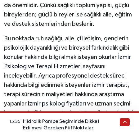
da önemlidir. Çünkü sağlıklı toplum yapısı, güçlü
bireylerden; güçlü bireyler ise sağlıklı aile, eğitim
ve destek sistemlerinden beslenir.
Bu noktada ruh sağlığı, aile içi iletişim, gençlerin
psikolojik dayanıklılığı ve bireysel farkındalık gibi
konular hakkında bilgi almak isteyen okurlar
İzmir
Psikolog ve Terapi Hizmetleri
sayfasını
inceleyebilir. Ayrıca profesyonel destek süreci
hakkında bilgi edinmek isteyenler
izmir terapist
,
terapi sürecinin maliyetleri hakkında araştırma
yapanlar
izmir psikolog fiyatları
ve uzman seçimi
konusunda fikir arayanlar
izmirde psikolog önerisi
Hidrolik Pompa Seçiminde Dikkat
15:35
başlıkları üzerinden detaylı bilgiye ulaşabilir.
Edilmesi Gereken Püf Noktaları
Toplumsal Çözülme Nasıl Başlar?