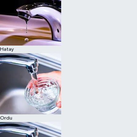
Hatay
Ordu