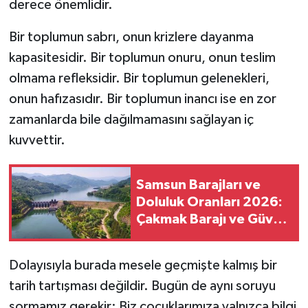
derece önemlidir.
Bir toplumun sabrı, onun krizlere dayanma
kapasitesidir. Bir toplumun onuru, onun teslim
olmama refleksidir. Bir toplumun gelenekleri,
onun hafızasıdır. Bir toplumun inancı ise en zor
zamanlarda bile dağılmamasını sağlayan iç
kuvvettir.
Samsun Barajları ve
Doluluk Oranları 2026:
Çakmak Barajı ve Güven
Göleti Ne Durumda?
Dolayısıyla burada mesele geçmişte kalmış bir
tarih tartışması değildir. Bugün de aynı soruyu
sormamız gerekir: Biz çocuklarımıza yalnızca bilgi